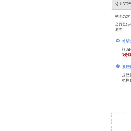
Q-Ji
民間の求
会員登録
ます。
希望
Q-
3分
履歴
履歴
把握