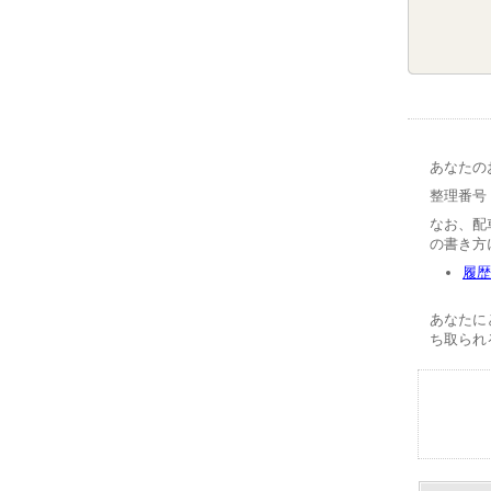
あなたの
整理番号【
なお、配
の書き方
履歴
あなたに
ち取られ