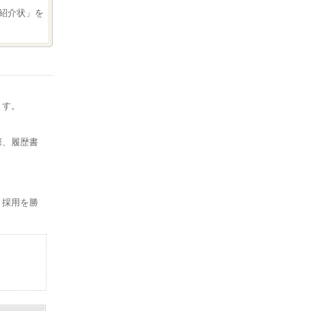
紹介状」を
ます。
。
際、履歴書
、採用を勝