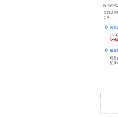
民間の求
会員登録
ます。
希望
Q-
3分
履歴
履歴
把握