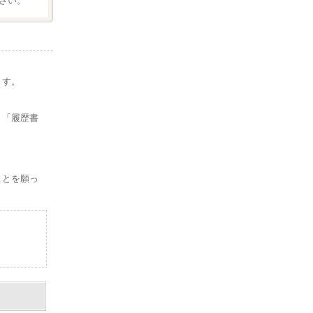
さい。
ます。
。
、「履歴書
ことを願っ