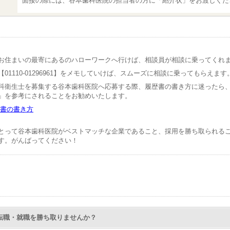
面接の際には、谷本歯科医院の担当者の方に「紹介状」をお渡しくだ
お住まいの最寄にあるのハローワークへ行けば、相談員が相談に乗ってくれ
01110-01296961】をメモしていけば、スムーズに相談に乗ってもらえます
科衛生士を募集する谷本歯科医院へ応募する際、履歴書の書き方に迷ったら
」を参考にされることをお勧めいたします。
書の書き方
とって谷本歯科医院がベストマッチな企業であること、採用を勝ち取られる
す。がんばってください！
Nで転職・就職を勝ち取りませんか？