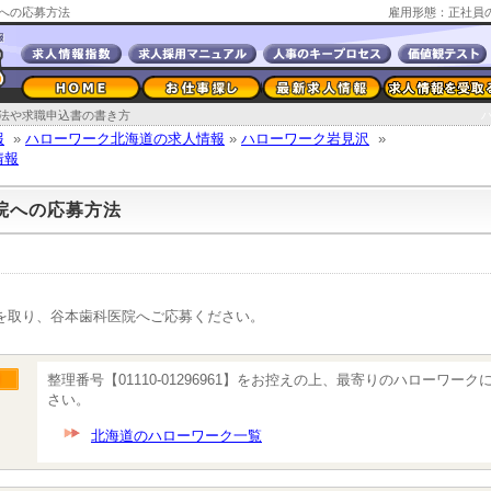
への応募方法
雇用形態：正社員
法や求職申込書の書き方
報
»
ハローワーク北海道の求人情報
»
ハローワーク岩見沢
»
情報
院への応募方法
を取り、谷本歯科医院へご応募ください。
整理番号【01110-01296961】をお控えの上、最寄りのハローワー
さい。
北海道のハローワーク一覧