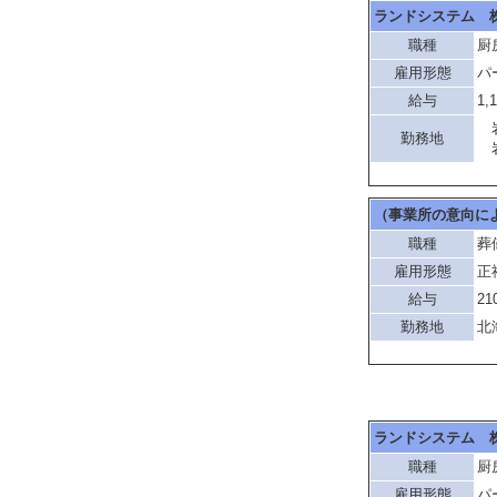
ランドシステム 
職種
厨
雇用形態
パ
給与
1,
岩
勤務地
岩
（事業所の意向に
職種
葬
雇用形態
正
給与
21
勤務地
北
ランドシステム 
職種
厨
雇用形態
パ