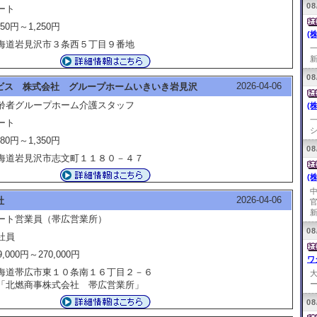
08
ート
250円～1,250円
(
海道岩見沢市３条西５丁目９番地
新
08
2026-04-06
ビス 株式会社 グループホームいきいき岩見沢
齢者グループホーム介護スタッフ
(
ート
シ
080円～1,350円
08
海道岩見沢市志文町１１８０－４７
(
2026-04-06
社
新
ート営業員（帯広営業所）
08
社員
9,000円～270,000円
ワ
海道帯広市東１０条南１６丁目２－６
北燃商事株式会社 帯広営業所」
ー
08