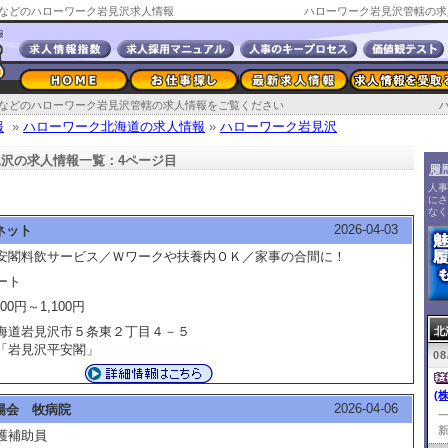
などのハローワーク岩見沢求人情報
ハローワーク岩見沢管轄の求
などのハローワーク岩見沢管轄の求人情報をご覧ください
報
»
ハローワーク北海道の求人情報
»
ハローワーク岩見沢
沢の求人情報一覧：4ページ目
履
人事
にさ
なく
2026-04-03
ネット
安閣料飲サービス／Ｗワークや扶養内ＯＫ／家事の合間に！
ート
100円～1,100円
海道岩見沢市５条東２丁目４－５
北
岩見沢平安閣」
08
(
2026-04-06
陽会 牧病院
新
護補助員