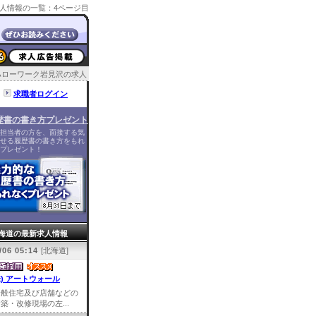
人情報の一覧：4ページ目
ハローワーク岩見沢の求人
求職者ログイン
歴書の書き方プレゼント
担当者の方を、面接する気
せる履歴書の書き方をもれ
プレゼント！
海道の最新求人情報
/06 05:14
[北海道]
株) アートウォール
一般住宅及び店舗などの
築・改修現場の左...