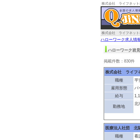
株式会社 ライフネット
株式会社 ライフネット
ハローワーク求人情
ハローワーク岩見
掲載件数：830件
株式会社 ライフ
職種
平
雇用形態
パ
給与
1,
北
勤務地
「
医療法人社団 北
職種
看