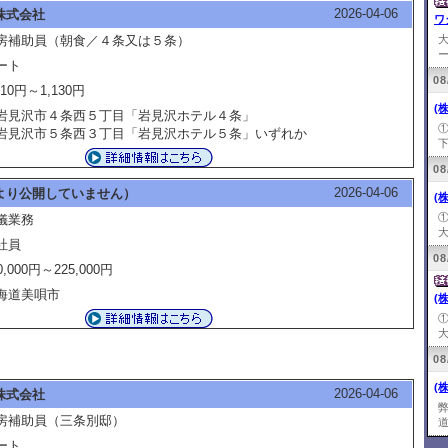
2026-04-06
株式会社
ワ
房補助員（朝食／４条又は５条）
ー
ート
08
110円～1,130円
(
見沢市４条西５丁目「岩見沢ホテル４条」
見沢市５条西３丁目「岩見沢ホテル５条」いずれか
下
08
2026-04-06
より公開していません）
(
儀業務
大
社員
08
0,000円～225,000円
海道美唄市
(
大
08
(
2026-04-06
株式会社
房補助員（三条別邸）
道
ート