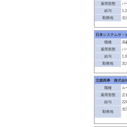
雇用形態
パ
給与
1,
勤務地
北
日本システムサ－
職種
高
雇用形態
パ
給与
1,
勤務地
北
北燃商事 株式会
職種
ル
雇用形態
正
給与
22
北
勤務地
「