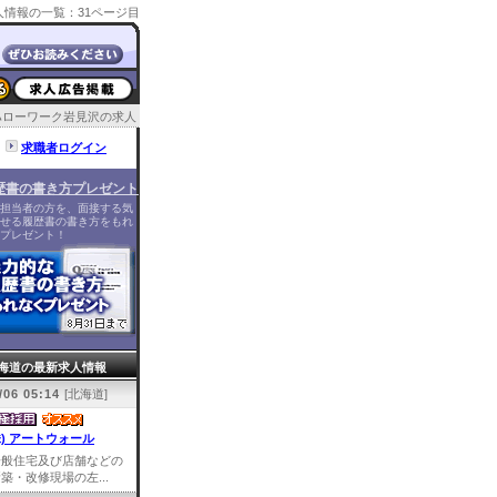
情報の一覧：31ページ目
ハローワーク岩見沢の求人
求職者ログイン
歴書の書き方プレゼント
担当者の方を、面接する気
せる履歴書の書き方をもれ
プレゼント！
海道の最新求人情報
/06 05:14
[北海道]
株) アートウォール
一般住宅及び店舗などの
築・改修現場の左...