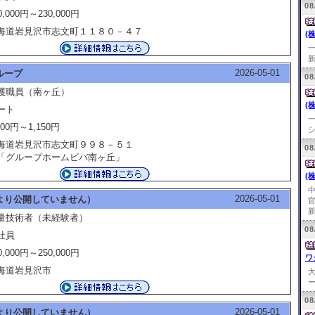
08
0,000円～230,000円
海道岩見沢市志文町１１８０－４７
(
新
2026-05-01
ループ
08
護職員（南ヶ丘）
(
ート
100円～1,150円
シ
海道岩見沢市志文町９９８－５１
08
グループホームビバ南ヶ丘」
(
2026-05-01
より公開していません）
新
量技術者（未経験者）
08
社員
0,000円～250,000円
ワ
海道岩見沢市
ー
08
2026-05-01
より公開していません）