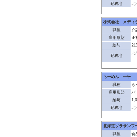
勤務地
北
株式会社 メディ
職種
介
雇用形態
正
給与
21
北
勤務地
「
らーめん 一平
職種
ら
雇用形態
パ
給与
1,
勤務地
北
北海道ソラサンフ
職種
食