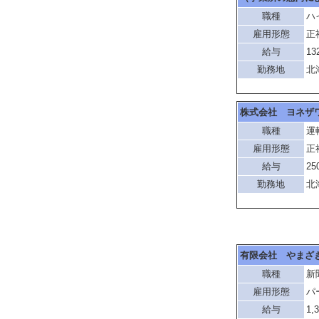
職種
ハ
雇用形態
正
給与
13
勤務地
北
株式会社 ヨネザ
職種
運
雇用形態
正
給与
25
勤務地
北
有限会社 やまざ
職種
新
雇用形態
パ
給与
1,