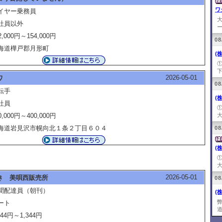
ワ
イヤー乗務員
社員以外
ー
2,000円～154,000円
08
海道樺戸郡月形町
(
下
2026-05-01
ワ
08
転手
(
社員
0,000円～400,000円
大
海道岩見沢市幌向北１条２丁目６０４
08
(
大
2026-05-01
き 美唄西販売所
08
聞配達員（朝刊）
(
ート
道
344円～1,344円