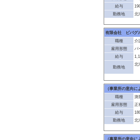
給与
19
勤務地
北
有限会社 ビバグ
職種
介
雇用形態
パ
給与
1,
北
勤務地
「
（事業所の意向に
職種
測
雇用形態
正
給与
18
勤務地
北
（事業所の意向に