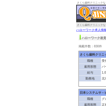
さくら歯科クリニックな
さくら歯科クリニックな
ハローワーク求人情
ハローワーク岩見
掲載件数：830件
さくら歯科クリニ
職種
受
雇用形態
パ
給与
1,
勤務地
北
日本システムサ－
職種
グ
雇用形態
正