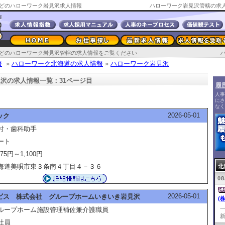
どのハローワーク岩見沢求人情報
ハローワーク岩見沢管轄の求人
どのハローワーク岩見沢管轄の求人情報をご覧ください
報
»
ハローワーク北海道の求人情報
»
ハローワーク岩見沢
沢の求人情報一覧：31ページ目
履
人事
にさ
なく
2026-05-01
ック
付・歯科助手
ート
075円～1,100円
海道美唄市東３条南４丁目４－３６
北
08
2026-05-01
ビス 株式会社 グループホームいきいき岩見沢
(
ループホーム施設管理補佐兼介護職員
新
社員