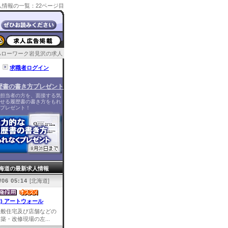
情報の一覧：22ページ目
ハローワーク岩見沢の求人
求職者ログイン
歴書の書き方プレゼント
担当者の方を、面接する気
せる履歴書の書き方をもれ
プレゼント！
海道の最新求人情報
/06 05:14
[北海道]
株) アートウォール
一般住宅及び店舗などの
築・改修現場の左...