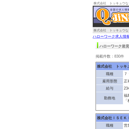
株式会社 トッキュウな
株式会社 トッキュウな
ハローワーク求人情
ハローワーク岩見
掲載件数：830件
株式会社 トッキ
職種
７
雇用形態
正
給与
23
福
勤務地
「
株式会社ＩＳＥＫ
職種
営