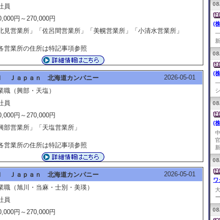
08
社員
0,000円～270,000円
(
北見営業所」「佐呂間営業所」「美幌営業所」「小清水営業所」
新
各営業所の住所は特記事項参照
08
(
2026-05-01
Ｉ Ｊａｐａｎ 北海道カンパニー
業職（興部・天塩）
シ
社員
08
0,000円～270,000円
(
興部営業所」「天塩営業所」
各営業所の住所は特記事項参照
新
08
2026-05-01
Ｉ Ｊａｐａｎ 北海道カンパニー
ワ
業職（旭川・当麻・士別・美瑛）
ー
社員
08
0,000円～270,000円