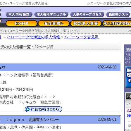
どのハローワーク岩見沢求人情報
ハローワーク岩見沢管轄の求人
どのハローワーク岩見沢管轄の求人情報をご覧ください
報
»
ハローワーク北海道の求人情報
»
ハローワーク岩見沢
沢の求人情報一覧：22ページ目
履
人事
にさ
なく
2026-04-30
ュウ
ｔユニック運転手（福島営業所）
社員
4,319円～234,319円
島県田村市船引町光陽台３１－２
北
株式会社 トッキュウ 福島営業所」
08
(
2026-05-01
Ｉ Ｊａｐａｎ 北海道カンパニー
新
業職（北見・佐呂間・美幌・小清水）