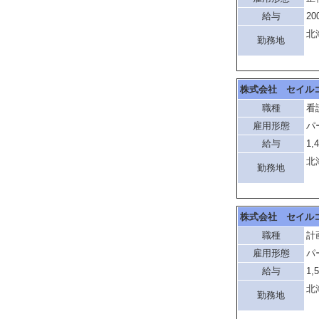
給与
20
北
勤務地
「
株式会社 セイル
職種
看
雇用形態
パ
給与
1,
北
勤務地
「
株式会社 セイル
職種
計
雇用形態
パ
給与
1,
北
勤務地
「