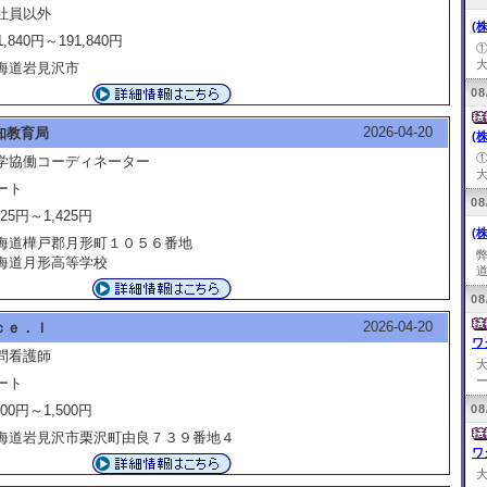
社員以外
(
1,840円～191,840円
大
海道岩見沢市
08
2026-04-20
知教育局
(
学協働コーディネーター
大
ート
08
425円～1,425円
(
海道樺戸郡月形町１０５６番地
海道月形高等学校
道
08
2026-04-20
ｃｅ．Ｉ
ワ
問看護師
ー
ート
300円～1,500円
08
海道岩見沢市栗沢町由良７３９番地４
ワ