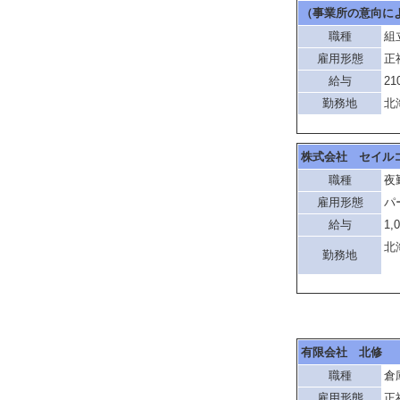
（事業所の意向に
職種
組
雇用形態
正
給与
21
勤務地
北
株式会社 セイル
職種
夜
雇用形態
パ
給与
1,
北
勤務地
「
有限会社 北修
職種
倉
雇用形態
正