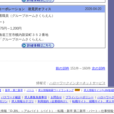
2026-04-20
コーポレーション 岩見沢オフィス
護職員（グループホームさくらえん）
ート
075円～1,200円
海道三笠市幌内新栄町３５２番地
グループホームさくらえん」
前の10件
151件～160件
次の10件
情報元：
ハローワークインターネットサービス
遣
|
新卒・第二新卒
|
パート
|
求人情報検索ワードランキング
|
求人情報サイト
Q-JiN
地域
|
パスワード確認
|
求人募集免責事項
|
お問合せ
|
プライバシーポリシー
|
ハローワー
ガジン
|
求人情報カテゴリ
|
利用規約（企業様向け）
|
転職サイト、就職サイト、求人サ
人情報「Q-JiN」～アルバイト（バイト）・転職・新卒 第二新卒・パート～仕事情報