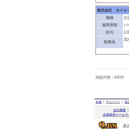
株式会社 セイル
職種
介
雇用形態
パ
給与
1,
北
勤務地
「
掲載件数：830件
転職
|
アルバイト
|
派
会社概要
企業様用メールマ
求