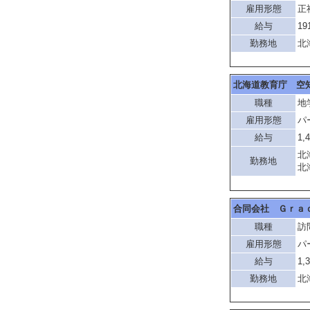
雇用形態
正
給与
19
勤務地
北
北海道教育庁 空
職種
地
雇用形態
パ
給与
1,
北
勤務地
北
合同会社 Ｇｒａ
職種
訪
雇用形態
パ
給与
1,
勤務地
北