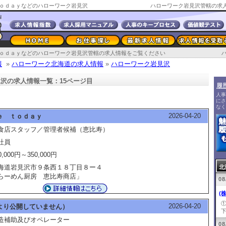
ｏｄａｙなどのハローワーク岩見沢
ハローワーク岩見沢管轄の求人
ｏｄａｙなどのハローワーク岩見沢管轄の求人情報をご覧ください
報
»
ハローワーク北海道の求人情報
»
ハローワーク岩見沢
沢の求人情報一覧：15ページ目
履
人事
にさ
なく
2026-04-20
ｅ ｔｏｄａｙ
食店スタッフ／管理者候補（恵比寿）
社員
0,000円～350,000円
海道岩見沢市９条西１８丁目８ー４
北
らーめん厨房 恵比寿商店」
08
(
2026-04-20
より公開していません）
下
造補助及びオペレーター
08