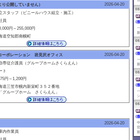
ー
2026-04-20
より公開していません）
08
立スタッフ（ビニールハウス組立・施工）
社員
(
0,000円～255,000円
新
海道空知郡南幌町
08
(
2026-04-20
コーポレーション 岩見沢オフィス
勤専従介護員（グループホームさくらえん）
新
ート
08
075円～1,200円
(
海道三笠市幌内新栄町３５２番地
グループホーム さくらえん」
シ
08
(
2026-04-20
庫内作業員
新
社員