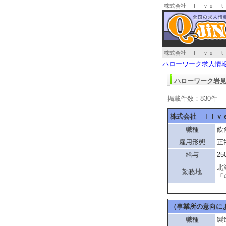
株式会社 ｌｉｖｅ ｔ
求人情報
株式会社 ｌｉｖｅ ｔ
ハローワーク求人情
ハローワーク岩見
掲載件数：830件
株式会社 ｌｉｖ
職種
飲
雇用形態
正
給与
25
北
勤務地
「
（事業所の意向に
職種
製