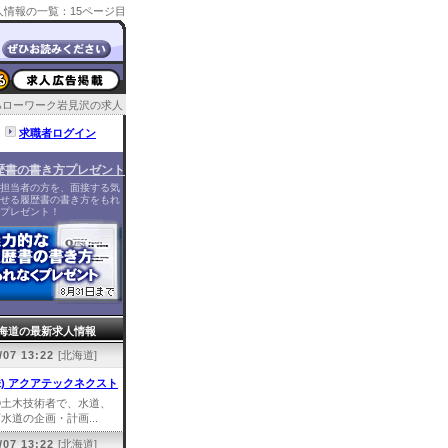
情報の一覧：15ページ目
ハローワーク岩見沢の求人
求職者ログイン
歴書の書き方プレゼント
担当者の方を、面接する気
せる履歴書の書き方をもれ
プレゼント！
海道の最新求人情報
/07 13:22
[北海道]
株) アクアテックネクスト
①土木技術者で、水道、
水道の企画・計画...
/07 13:22
[北海道]