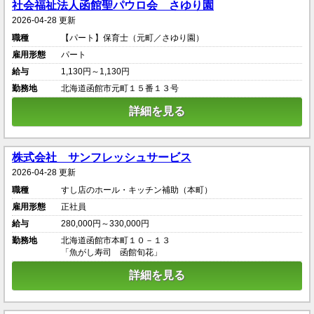
社会福祉法人函館聖パウロ会 さゆり園
2026-04-28 更新
職種
【パート】保育士（元町／さゆり園）
雇用形態
パート
給与
1,130円～1,130円
勤務地
北海道函館市元町１５番１３号
詳細を見る
株式会社 サンフレッシュサービス
2026-04-28 更新
職種
すし店のホール・キッチン補助（本町）
雇用形態
正社員
給与
280,000円～330,000円
勤務地
北海道函館市本町１０－１３
「魚がし寿司 函館旬花」
詳細を見る