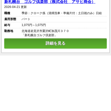
新札幌台 ゴルフ倶楽部（株式会社 アサヒ商会）
2026-04-21 更新
職種
季節：クローク係（清掃洗車・準備片付：土日祝のみ）日給
雇用形態
パート
給与
1,075円～1,075円
勤務地
北海道岩見沢市栗沢町加茂川３７０
「新札幌台ゴルフ倶楽部」
詳細を見る