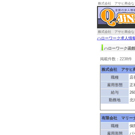
株式会社 アサヒ商会な
株式会社 アサヒ商会な
ハローワーク求人情
ハローワーク函館
掲載件数：2238件
株式会社 アサヒ
職種
店
雇用形態
正
給与
26
勤務地
北
有限会社 マリー
職種
保
雇用形態
パ