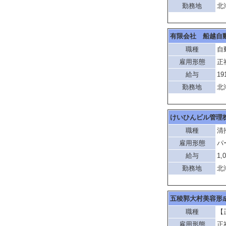
勤務地
北
有限会社 船越自
職種
自
雇用形態
正
給与
19
勤務地
北
けいひんビル管理
職種
清
雇用形態
パ
給与
1,
勤務地
北
五稜郭大村美容形
職種
【
雇用形態
正