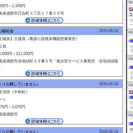
08
100円～1,100円
海道函館市日吉町３丁目１７番２５号
ワ
ー
2026-06-24
心福祉会
08
正職員】介護員（看護小規模多機能型事業所）
(
社員
下
5,000円～211,000円
08
海道函館市谷地頭町２３番５号「複合型サービス事業所 谷地頭緑蔭
」
(
大
2026-06-24
より公開していません）
08
常清掃（中島町）
(
ート
075円～1,075円
大
海道函館市
08
(
2026-06-24
より公開していません）