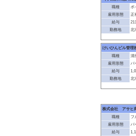
職種
ボ
雇用形態
正
給与
21
勤務地
北
けいひんビル管理
職種
清
雇用形態
パ
給与
1,
勤務地
北
株式会社 アサヒ
職種
フ
雇用形態
パ
給与
1,