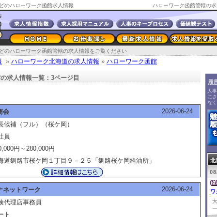
どのハローワーク函館求人情報
ハローワーク函館管轄の求
どのハローワーク函館管轄の求人情報をご覧ください
報
»
ハローワーク北海道の求人情報
»
ハローワーク函館
の求人情報一覧：3ページ目
履
人事
にさ
なく
2026-06-24
商会
長候補（フル）（桜ケ岡）
社員
0,000円～280,000円
海道釧路市桜ケ岡１丁目９－２５「釧路桜ケ岡給油所」
北
08
2026-06-24
ナネットワーク
ワ
険代理店事務員
ー
ート