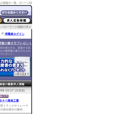
人情報の一覧：3ページ目
ハローワーク函館の求人
求職者ログイン
歴書の書き方プレゼント
担当者の方を、面接する気
せる履歴書の書き方をもれ
プレゼント！
海道の最新求人情報
/08 13:17
[北海道]
タナベ車体工業
大型トラックやトレーラ
の荷台部分の製作...