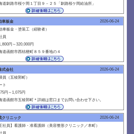
海道釧路市桜ケ岡１丁目９－２５「釧路桜ケ岡給油所」
2026-06-24
動車板金
動車板金・塗装工（経験者）
社員
1,800円～320,000円
海道函館市西桔梗町８５９番地の４
2026-06-24
株式会社
掃員（五稜郭町）
ート
075円～1,075円
海道函館市五稜郭町＊詳細は窓口までお問い合わせ下さい。
2026-06-24
成クリニック
正社員】看護師・准看護師（美容整形クリニック／本町）
社員