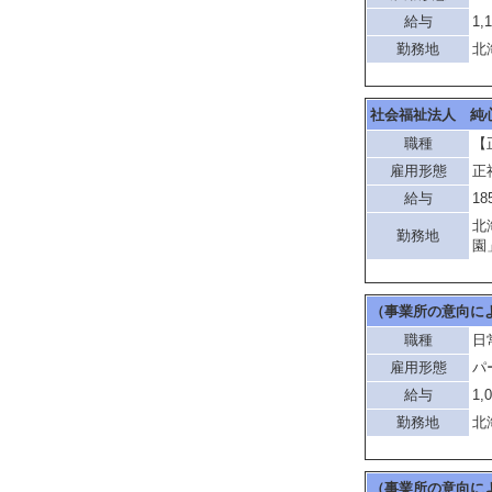
給与
1,
勤務地
北
社会福祉法人 純
職種
【
雇用形態
正
給与
18
北
勤務地
園
（事業所の意向に
職種
日
雇用形態
パ
給与
1,
勤務地
北
（事業所の意向に