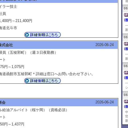
道
イラー技士
08
社員
(
1,400円～211,400円
海道北斗市
新
08
2026-06-24
株式会社
(
掃員（五稜郭町）（週３日夜勤務）
新
ート
08
075円～1,075円
海道函館市五稜郭町＊詳細は窓口へお問い合わせ下さい。
(
シ
08
2026-06-24
商会
(
ル給油アルバイト（桜ケ岡）（資格必須）
ート
新
150円～1,437円