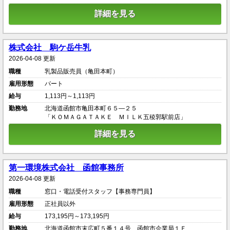
詳細を見る
株式会社 駒ケ岳牛乳
2026-04-08 更新
職種
乳製品販売員（亀田本町）
雇用形態
パート
給与
1,113円～1,113円
勤務地
北海道函館市亀田本町６５―２５
「ＫＯＭＡＧＡＴＡＫＥ ＭＩＬＫ五稜郭駅前店」
詳細を見る
第一環境株式会社 函館事務所
2026-04-08 更新
職種
窓口・電話受付スタッフ【事務専門員】
雇用形態
正社員以外
給与
173,195円～173,195円
勤務地
北海道函館市末広町５番１４号 函館市企業局１Ｆ