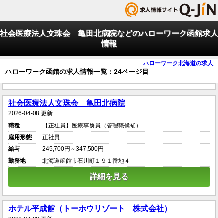
社会医療法人文珠会 亀田北病院などのハローワーク函館求人
情報
ハローワーク北海道の求人
ハローワーク函館の求人情報一覧：24ページ目
社会医療法人文珠会 亀田北病院
2026-04-08 更新
職種
【正社員】医療事務員（管理職候補）
雇用形態
正社員
給与
245,700円～347,500円
勤務地
北海道函館市石川町１９１番地４
詳細を見る
ホテル平成館（トーホウリゾート 株式会社）