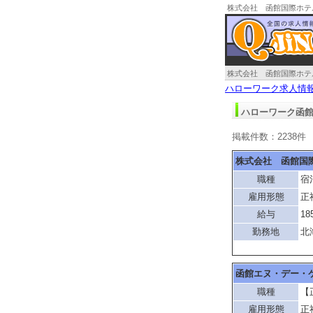
株式会社 函館国際ホテ
株式会社 函館国際ホテ
ハローワーク求人情
ハローワーク函館
掲載件数：2238件
株式会社 函館国
職種
宿
雇用形態
正
給与
18
勤務地
北
函館エヌ・デー・
職種
【
雇用形態
正