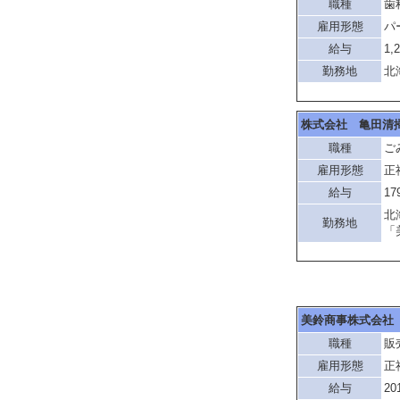
職種
歯
雇用形態
パ
給与
1,
勤務地
北
株式会社 亀田清
職種
ご
雇用形態
正
給与
17
北
勤務地
「
美鈴商事株式会社
職種
販
雇用形態
正
給与
20