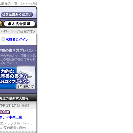
情報の一覧：17ページ目
ハローワーク函館の求人
求職者ログイン
歴書の書き方プレゼント
担当者の方を、面接する気
せる履歴書の書き方をもれ
プレゼント！
海道の最新求人情報
/08 13:17
[北海道]
タナベ車体工業
大型トラックやトレーラ
の荷台部分の製作...