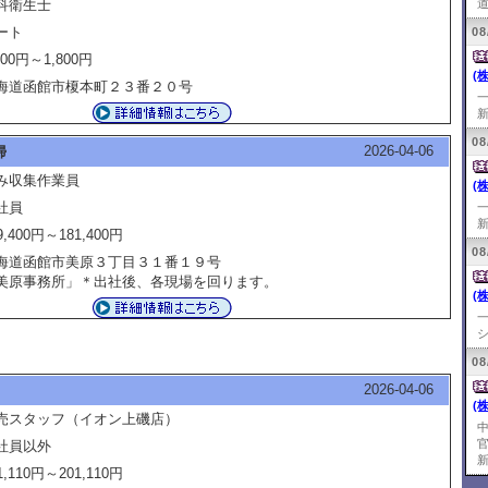
科衛生士
道
ート
08
200円～1,800円
(
海道函館市榎本町２３番２０号
新
08
2026-04-06
掃
み収集作業員
(
社員
新
9,400円～181,400円
08
海道函館市美原３丁目３１番１９号
美原事務所」＊出社後、各現場を回ります。
(
シ
08
2026-04-06
(
売スタッフ（イオン上磯店）
社員以外
新
1,110円～201,110円