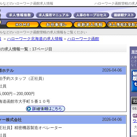
ルなどのハローワーク函館求人情報
ハローワーク函館管轄の求人
ルなどのハローワーク函館管轄の求人情報をご覧ください
報
»
ハローワーク北海道の求人情報
»
ハローワーク函館
の求人情報一覧：17ページ目
履
人事
にさ
なく
2026-04-06
際ホテル
泊予約スタッフ（正社員）
社員
5,000円～200,000円
海道函館市大手町５番１０号
北
08
2026-04-06
ケー株式会社
ワ
正社員】精密機器製造オペレーター
ー
社員