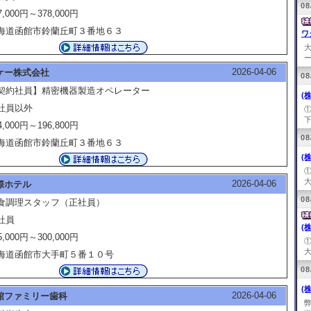
08
7,000円～378,000円
海道函館市鈴蘭丘町３番地６３
ワ
ー
2026-04-06
ケー株式会社
08
契約社員】精密機器製造オペレーター
(
社員以外
下
4,000円～196,800円
08
海道函館市鈴蘭丘町３番地６３
(
大
2026-04-06
際ホテル
08
食調理スタッフ（正社員）
社員
(
5,000円～300,000円
大
海道函館市大手町５番１０号
08
(
2026-04-06
館ファミリー歯科