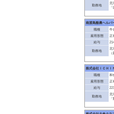
北
勤務地
「
南渡島酪農ヘルパ
職種
牛
雇用形態
正
給与
21
北
勤務地
（
株式会社ＩＣＨＩ
職種
和
雇用形態
正
給与
22
北
勤務地
「
株式会社大倉クラ