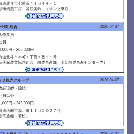
海道北斗市七重浜４丁目４４－１
珈琲焙煎工房 函館美鈴 イオン上磯店」
2026-04-07
ー利用組合
舎作業員
社員
4,000円～285,300円
海道北斗市本町１丁目１番２１号
新函館農業協同組合 酪農畜産部 南部酪農畜産センター内）
2026-04-07
ＮＯ観光グループ
食調理師（函館）
社員以外
1,000円～345,000円
海道函館市湯川町１丁目２番２７号
割烹旅館 若松」
2026-04-07
ブ＆ホテルズ（Ｖｉｌｌａ ｃｏｎｃｏｒｄｉａ