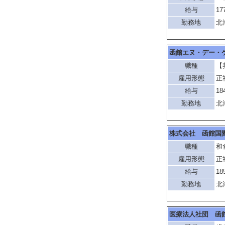
給与
17
勤務地
北
函館エヌ・デー・
職種
【
雇用形態
正
給与
18
勤務地
北
株式会社 函館国
職種
和
雇用形態
正
給与
18
勤務地
北
医療法人社団 函