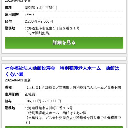
2026-04-03 更新
職種
薬剤師（北斗市飯生）
雇用形態
パート
給与
2,200円～2,500円
勤務地
北海道北斗市飯生１丁目２番２１号
「モエ調剤薬局」
詳細を見る
社会福祉法人函館松寿会 特別養護老人ホーム 函館は
くあい園
2026-04-03 更新
職種
【正社員】介護職員／吉川町／特別養護老人ホーム／資格不問
雇用形態
正社員
給与
186,000円～250,000円
勤務地
北海道函館市吉川町３番１６号
「特別養護老人ホーム 函館はくあい園」
【当施設は、ガス会社交差点より跨線橋を渡り車で５分程度で
す】