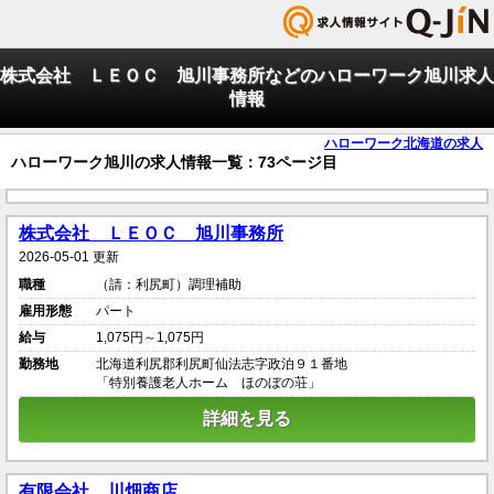
株式会社 ＬＥＯＣ 旭川事務所などのハローワーク旭川求人
情報
ハローワーク北海道の求人
ハローワーク旭川の求人情報一覧：73ページ目
株式会社 ＬＥＯＣ 旭川事務所
2026-05-01 更新
職種
（請：利尻町）調理補助
雇用形態
パート
給与
1,075円～1,075円
勤務地
北海道利尻郡利尻町仙法志字政泊９１番地
「特別養護老人ホーム ほのぼの荘」
詳細を見る
有限会社 川畑商店