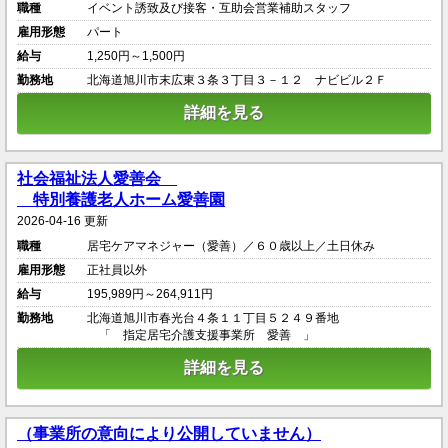
職種
イベント誘致及び接客・互助会営業補助スタッフ
雇用形態
パート
給与
1,250円～1,500円
勤務地
北海道旭川市末広東３条３丁目３－１２ ナビビル２Ｆ
詳細を見る
社会福祉法人愛善会
特別養護老人ホーム愛善園
2026-04-16 更新
職種
居宅ケアマネジャー（愛善）／６０歳以上／土日休み
雇用形態
正社員以外
給与
195,989円～264,911円
勤務地
北海道旭川市春光台４条１１丁目５２４９番地
「 指定居宅介護支援事業所 愛善 」
詳細を見る
（事業所の意向により公開していません）