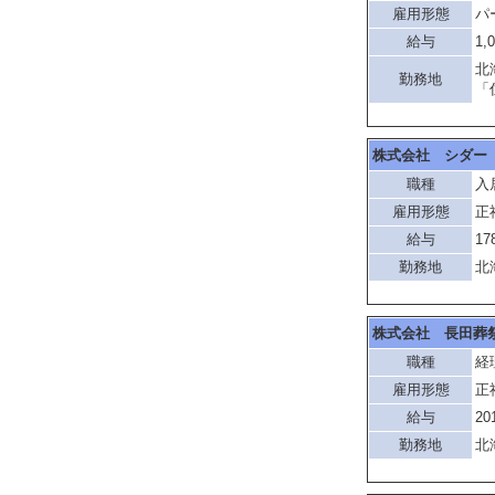
雇用形態
パ
給与
1,
北
勤務地
「
株式会社 シダー
職種
入
雇用形態
正
給与
17
勤務地
北
株式会社 長田葬
職種
経
雇用形態
正
給与
20
勤務地
北