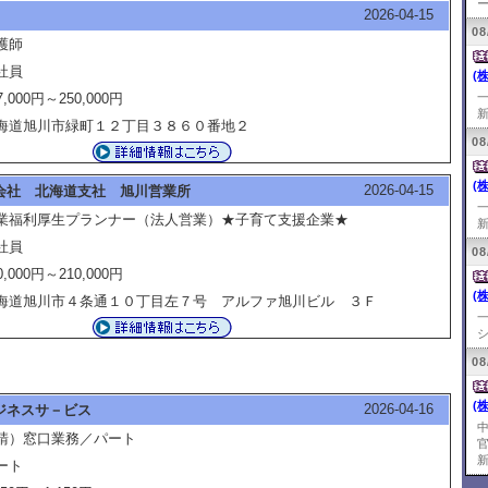
ー
2026-04-15
08
護師
社員
(
7,000円～250,000円
新
海道旭川市緑町１２丁目３８６０番地２
08
(
2026-04-15
会社 北海道支社 旭川営業所
業福利厚生プランナー（法人営業）★子育て支援企業★
新
社員
08
0,000円～210,000円
(
海道旭川市４条通１０丁目左７号 アルファ旭川ビル ３Ｆ
シ
08
(
2026-04-16
ジネスサ－ビス
請）窓口業務／パート
新
ート