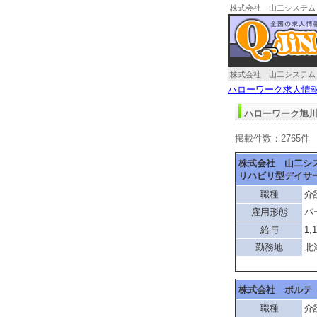
株式会社 山二システム
リハビリ型デイサービス
人情報
株式会社 山二システム
リハビリ型デイサービス
ハローワーク求人情
ハローワーク旭川
掲載件数：2765件
株式会社 山二シ
リハビリ型デイサ
職種
介
雇用形態
パ
給与
1,
勤務地
北
株式会社 ポルテ
職種
介