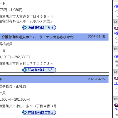
ート
(
075円～1,080円
大
海道旭川市大雪通５丁目４９５－４
住宅型有料老人ホームポルテ大雪」
08
(
2026-04-15
 介護付有料老人ホーム ラ・ナシカあさひかわ
大
居相談員
08
社員
(
8,100円～292,330円
海道旭川市近文町１７丁目２７８４
道
08
2026-04-15
祭
ワ
理事務員（正社員）
ー
社員
1,600円～201,600円
08
海道旭川市永山３条１３丁目４番３号
ワ