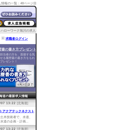
情報の一覧：48ページ目
ハローワーク旭川の求人
求職者ログイン
歴書の書き方プレゼント
担当者の方を、面接する気
せる履歴書の書き方をもれ
プレゼント！
海道の最新求人情報
/07 13:22
[北海道]
株) アクアテックネクスト
①土木技術者で、水道、
水道の企画・計画...
/07 13:22
[北海道]