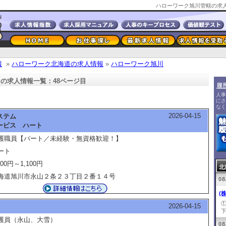
ハローワーク旭川管轄の求人
 ハートなどのハローワーク旭川求
 ハートなどのハローワーク旭川管轄の求人情報をご覧ください
報
»
ハローワーク北海道の求人情報
»
ハローワーク旭川
の求人情報一覧：48ページ目
履
人事
にさ
なく
2026-04-15
ステム
ービス ハート
護職員【パート／未経験・無資格歓迎！】
ート
100円～1,100円
北
海道旭川市永山２条２３丁目２番１４号
08
(
2026-04-15
下
護員（永山、大雪）
08