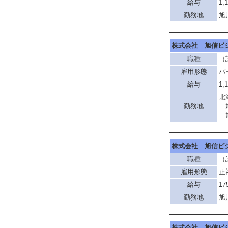
給与
1,
勤務地
旭
株式会社 旭信ビ
職種
（
雇用形態
パ
給与
1,
北
勤務地
旭
旭
株式会社 旭信ビ
職種
（
雇用形態
正
給与
17
勤務地
旭
株式会社 旭信ビ