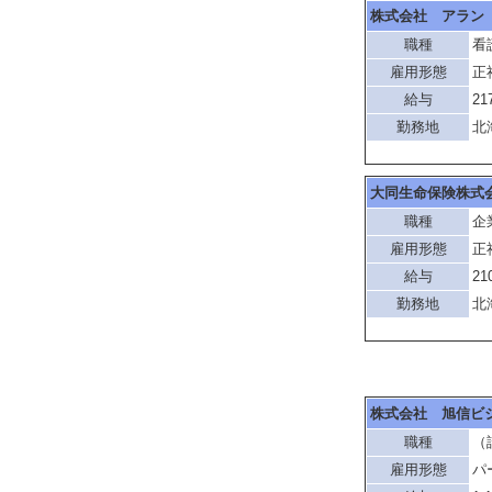
株式会社 アラン
職種
看
雇用形態
正
給与
21
勤務地
北
大同生命保険株式
職種
企
雇用形態
正
給与
21
勤務地
北
株式会社 旭信ビ
職種
（
雇用形態
パ