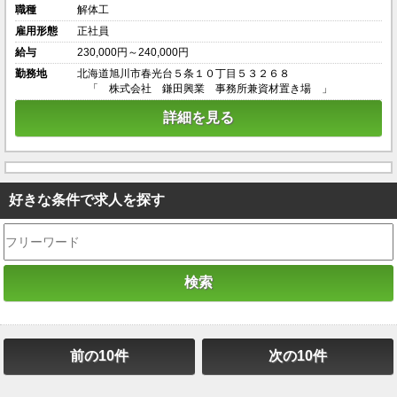
職種
解体工
雇用形態
正社員
給与
230,000円～240,000円
勤務地
北海道旭川市春光台５条１０丁目５３２６８
「 株式会社 鎌田興業 事務所兼資材置き場 」
詳細を見る
好きな条件で求人を探す
前の10件
次の10件