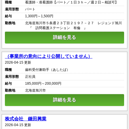
職種
看護師・准看護師【パート／１日３ｈ～／週２日～相談可】
雇用形態
パート
給与
1,300円～1,500円
勤務地
北海道旭川市５条通２３丁目２１９７－２７ レジェンド旭川
『 訪問看護ステーション 有倫 』
詳細を見る
（事業所の意向により公開していません）
2026-04-15 更新
職種
歯科受付兼助手（あしたば）
雇用形態
正社員
給与
185,000円～200,000円
勤務地
北海道旭川市
詳細を見る
株式会社 鎌田興業
2026-04-15 更新