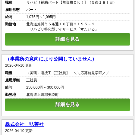
職種
リハビリ補助パート【無資格ＯＫ！】（５条１８丁目）
雇用形態
パート
給与
1,075円～1,095円
勤務地
北海道旭川市５条通１８丁目２１９５－２
リハビリ特化型デイサービス「すたいる」
詳細を見る
（事業所の意向により公開していません）
2026-04-10 更新
職種
（美瑛）溶接工【正社員】 ＼＼応募前見学可／／
雇用形態
正社員
給与
250,000円～300,000円
勤務地
北海道上川郡美瑛町
詳細を見る
株式会社 弘善社
2026-04-10 更新