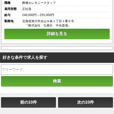
職種
葬儀セレモニースタッフ
雇用形態
正社員
給与
240,000円～255,000円
勤務地
北海道旭川市永山８条１丁目１番６号
『株式会社 弘善社 中央斎場』
詳細を見る
好きな条件で求人を探す
前の10件
次の10件