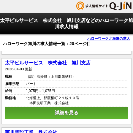
太平ビルサービス 株式会社 旭川支店などのハローワーク旭
川求人情報
ハローワーク北海道の求人
ハローワーク旭川の求人情報一覧：20ページ目
太平ビルサービス 株式会社 旭川支店
2026-04-03 更新
職種
（請）清掃員（上川郡鷹栖町）
雇用形態
パート
給与
1,075円～1,075円
勤務地
北海道上川郡鷹栖町２１線１０号
本田技研工業 株式会社
詳細を見る
藤川電設工業 株式会社