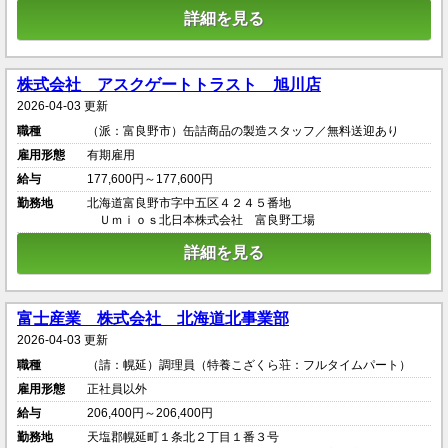
詳細を見る
株式会社 アスクゲートトラスト 旭川店
2026-04-03 更新
職種
（派：富良野市）缶詰商品の製造スタッフ／無料送迎あり
雇用形態
有期雇用
給与
177,600円～177,600円
勤務地
北海道富良野市字中五区４２４５番地
Ｕｍｉｏｓ北日本株式会社 富良野工場
詳細を見る
富士産業 株式会社 北海道北事業部
2026-04-03 更新
職種
（請：幌延）調理員（特養こざくら荘：フルタイムパート）
雇用形態
正社員以外
給与
206,400円～206,400円
勤務地
天塩郡幌延町１条北２丁目１番３号