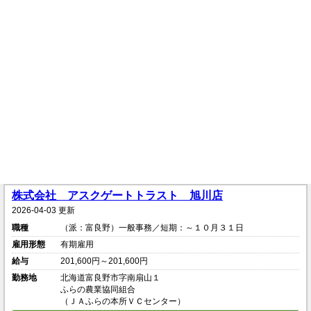
株式会社 アスクゲートトラスト 旭川店
2026-04-03 更新
職種
（派：富良野）一般事務／短期：～１０月３１日
雇用形態
有期雇用
給与
201,600円～201,600円
勤務地
北海道富良野市字南扇山１
ふらの農業協同組合
（ＪＡふらの本所ＶＣセンター）