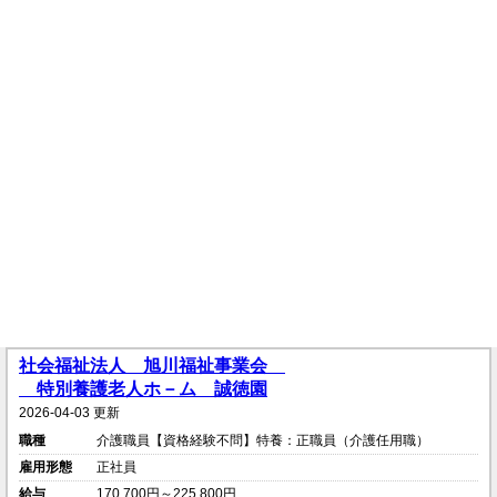
社会福祉法人 旭川福祉事業会
特別養護老人ホ－ム 誠徳園
2026-04-03 更新
職種
介護職員【資格経験不問】特養：正職員（介護任用職）
雇用形態
正社員
給与
170,700円～225,800円