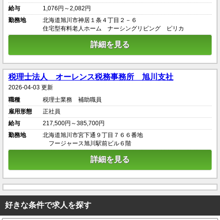
給与
1,076円～2,082円
勤務地
北海道旭川市神居１条４丁目２－６
住宅型有料老人ホーム ナーシングリビング ピリカ
詳細を見る
税理士法人 オーレンス税務事務所 旭川支社
2026-04-03 更新
職種
税理士業務 補助職員
雇用形態
正社員
給与
217,500円～385,700円
勤務地
北海道旭川市宮下通９丁目７６６番地
フージャース旭川駅前ビル６階
詳細を見る
好きな条件で求人を探す