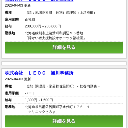
2026-04-03 更新
職種
（請：地域正社員：紋別）調理師（上渚滑町）
雇用形態
正社員
給与
230,000円～230,000円
勤務地
北海道紋別市上渚滑町和訓辺９５番地
「障がい者支援施設オホーツク福祉園」
詳細を見る
株式会社 ＬＥＯＣ 旭川事務所
2026-04-03 更新
職種
（請）調理員（常呂郡佐呂間町）＜扶養内勤務＞
雇用形態
パート
給与
1,300円～1,500円
勤務地
北海道常呂郡佐呂間町字永代町１７６－１
「クリニックさろま」
詳細を見る