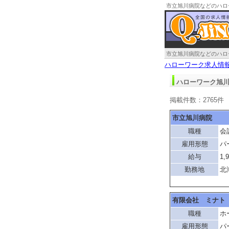
市立旭川病院などのハロ
市立旭川病院などのハロ
ハローワーク求人情
ハローワーク旭川
掲載件数：2765件
市立旭川病院
職種
会
雇用形態
パ
給与
1,
勤務地
北
有限会社 ミナト
職種
ホ
雇用形態
パ