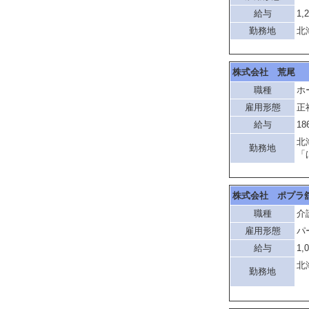
給与
1,
勤務地
北
株式会社 荒尾
職種
ホ
雇用形態
正
給与
18
北
勤務地
「
株式会社 ポプラ
職種
介
雇用形態
パ
給与
1,
北
勤務地
『