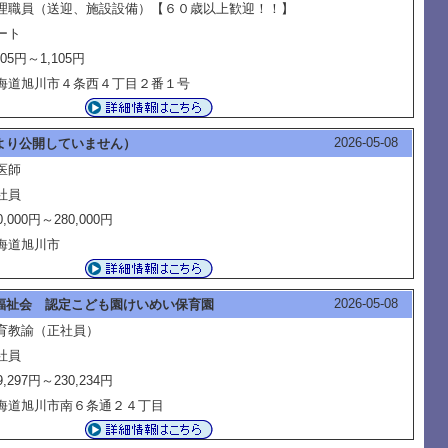
理職員（送迎、施設設備）【６０歳以上歓迎！！】
ート
105円～1,105円
海道旭川市４条西４丁目２番１号
2026-05-08
より公開していません）
医師
社員
0,000円～280,000円
海道旭川市
2026-05-08
福祉会 認定こども園けいめい保育園
育教諭（正社員）
社員
9,297円～230,234円
海道旭川市南６条通２４丁目