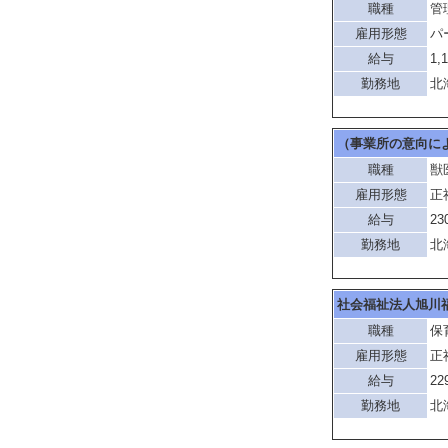
職種
管
雇用形態
パ
給与
1,
勤務地
北
（事業所の意向に
職種
獣
雇用形態
正
給与
23
勤務地
北
社会福祉法人旭川
職種
保
雇用形態
正
給与
22
勤務地
北