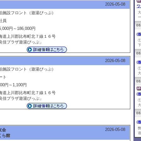
2026-05-08
ワ
泊施設フロント（遊湯ぴっぷ）
ー
社員
08
6,000円～186,000円
(
海道上川郡比布町北７線１６号
良佳プラザ遊湯ぴっぷ」
下
08
2026-05-08
(
泊施設フロント（遊湯ぴっぷ）
大
ート
08
100円～1,100円
海道上川郡比布町北７線１６号
(
良佳プラザ遊湯ぴっぷ」
大
08
(
2026-05-08
友会
道
くら館