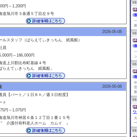
08
200円～1,200円
海道旭川市３条通５丁目左９号
(
新
2026-05-08
08
ールスタッフ（ばらえてぃきっちん 紙風船）
(
社員
6,000円～186,000円
シ
海道上川郡比布町基線４号
08
ばらえてぃきっちん 紙風船」
(
2026-05-08
舘
新
護員【パート／１日８ｈ／週３日程度】
08
ート
075円～1,075円
ワ
海道旭川市神居６条１２丁目１番１５号
 介護付有料老人ホーム カムイ 』
ー
08