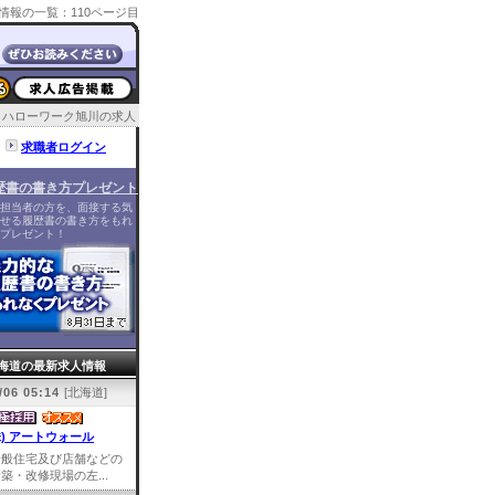
情報の一覧：110ページ目
ハローワーク旭川の求人
求職者ログイン
歴書の書き方プレゼント
担当者の方を、面接する気
せる履歴書の書き方をもれ
プレゼント！
海道の最新求人情報
/06 05:14
[北海道]
株) アートウォール
一般住宅及び店舗などの
築・改修現場の左...