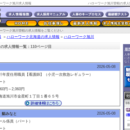
ーワーク旭川求人情報
ハローワーク旭川管轄の求人
ーワーク旭川管轄の求人情報をご覧ください
報
»
ハローワーク北海道の求人情報
»
ハローワーク旭川
の求人情報一覧：110ページ目
履
人事
にさ
なく
2026-05-08
計年度任用職員【看護師】（小児一次救急レギュラー）
ート
960円～2,060円
海道旭川市金星町１丁目１番６５号
北
08
2026-05-08
 鮨みなと
(
ール係員（パート）
新
ート