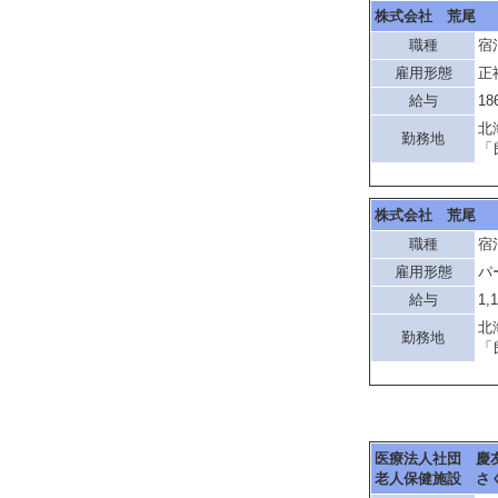
株式会社 荒尾
職種
宿
雇用形態
正
給与
18
北
勤務地
「
株式会社 荒尾
職種
宿
雇用形態
パ
給与
1,
北
勤務地
「
医療法人社団 慶
老人保健施設 さ