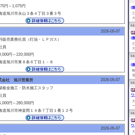
075円～1,075円
(
海道旭川市永山３条４丁目３番３号
大
08
2026-05-07
(
料販売業務社員（灯油・ＬＰガス）
社員
大
0,000円～220,000円
08
海道旭川市東８条６丁目１－８
(
道
2026-05-07
式会社 旭川営業所
08
築板金施工・防水施工スタッフ
社員
ワ
5,000円～280,000円
ー
海道旭川市神楽岡１４条７丁目１番１２号
08
ワ
2026-05-07