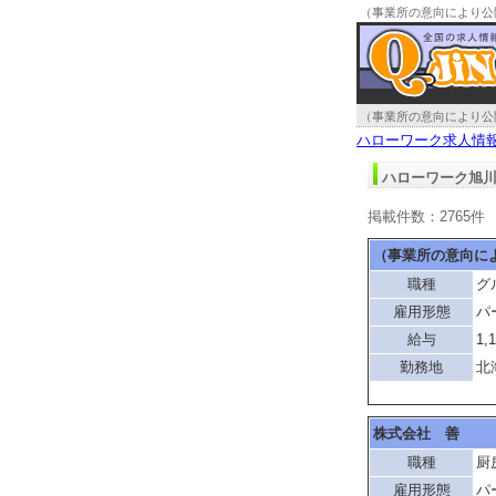
（事業所の意向により公
ク旭川求人情報
（事業所の意向により公
ハローワーク求人情
ハローワーク旭川
掲載件数：2765件
（事業所の意向に
職種
グ
雇用形態
パ
給与
1,
勤務地
北
株式会社 善
職種
厨
雇用形態
パ