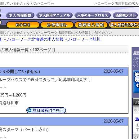
開していません）などのハローワー
ハローワーク旭川管轄の求人
開していません）などのハローワーク旭川管轄の求人情報をご覧ください
報
»
ハローワーク北海道の求人情報
»
ハローワーク旭川
の求人情報一覧：102ページ目
履
人事
にさ
なく
2026-05-07
より公開していません）
ループハウスでの遅番スタッフ／応募前職場見学可
ート
135円～1,260円
海道旭川市
北
08
(
2026-05-07
房スタッフ（パート：永山）
下
ート
08