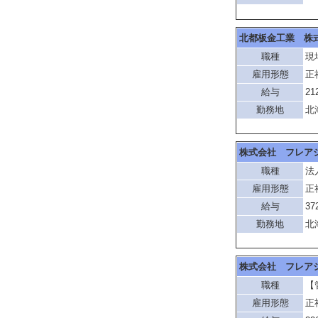
北都板金工業 株
職種
現
雇用形態
正
給与
21
勤務地
北
株式会社 フレア
職種
法
雇用形態
正
給与
37
勤務地
北
株式会社 フレア
職種
【
雇用形態
正