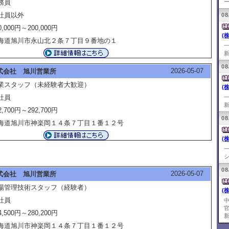
務員
ー
社員以外
08
0,000円～200,000円
(
海道旭川市永山北２条７丁目９番地の１
新
08
2026-05-07
式会社 旭川営業所
業スタッフ（未経験者大歓迎）
(
社員
新
2,700円～292,700円
08
海道旭川市神楽岡１４条７丁目１番１２号
(
シ
08
2026-05-07
式会社 旭川営業所
場管理技術スタッフ（経験者）
(
社員
4,500円～280,200円
新
海道旭川市神楽岡１４条７丁目１番１２号