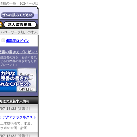
情報の一覧：102ページ目
ハローワーク旭川の求人
求職者ログイン
歴書の書き方プレゼント
担当者の方を、面接する気
せる履歴書の書き方をもれ
プレゼント！
海道の最新求人情報
/07 13:22
[北海道]
株) アクアテックネクスト
①土木技術者で、水道、
水道の企画・計画...
/07 13:22
[北海道]