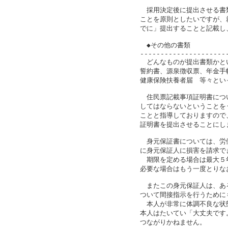
　採用決定後に提出させる書
ことを原則としたいですが、
でに」提出することと記載し
　◆その他の書類

---------------------
　どんなものが提出書類かと
誓約書、源泉徴収票、年金手
健康保険扶養者届　等々とい
　住民票記載事項証明書につ
してはならないということを
ことと指導しておりますので
証明書を提出させることにしま
　身元保証書については、労
に身元保証人に損害を請求で
　期限を定める場合は最大５
必要な場合はもう一度とりな
　またこの身元保証人は、あ
ついて間接指示を行うために
　本人が非常に体調不良な状
本人はたいてい「大丈夫です
つながりかねません。
