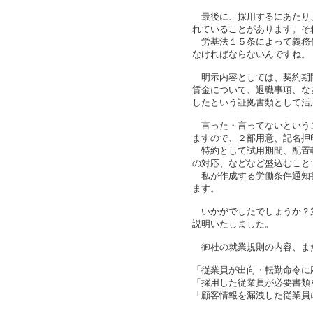
　最後に、採用するにあたり
れていることがあります。そ
　労基法１５条によって義務
なければならないんですね。

　明示内容としては、契約期
賃金について、退職事項、な
したという証拠書類として活
　言った・言ってないという
ますので、２部用意、記名押
　特約として試用期間、配置
の対応、などなど盛込むこと
　私が作成する労働条件通知
ます。

　いかがでしたでしょうか？
説明いたしました。

　御社の就業規則の内容、ま
「従業員が出向・転勤命令に
「採用した従業員が必要書類
「顧客情報を漏洩した従業員