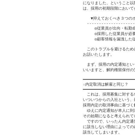
になりました、ということ以
は、採用の初期段階において
　　▼抑えておくべき３つのポ
　--------------------
　　　◎従業員が出向・転勤命
　　　◎採用した従業員が必
　　　◎顧客情報を漏洩した従
　このトラブルを避けるため
お話いたします。

　まず、採用の内定通知とい
いいますと、解約権留保付の
━━━━━━━━━━━━━━━━━━━━━━
☆内定取消は解雇と同じ？

━━━━━━━━━━━━━━━━━━━━━━
　これは、採用募集に対する
いついつからの入社という、
採用内定の取消事由に基づく
　ゆえに内定通知が本人に到
その始期になると考えられてい
　ですので、いったん内定通
に該当しない理由によっての
該当してしまいます。
