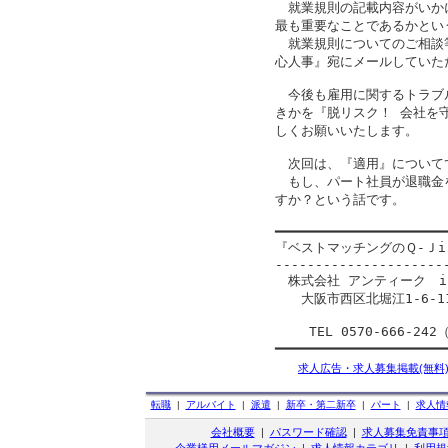
　就業規則の記載内容がいか
最も重要なことであるかとい
　就業規則についてのご相談
心人事』宛にメールしていた
　今後も雇用に関するトラブ
きかを『脱リスク！ 会社を
しくお願いいたします。

　次回は、『適用』について
　もし、パート社員が退職金
すか？という話です。

━━━━━━━━━━━━━━━━━━━━━━
『ベストマッチングのＱ-Ｊi
---------------------
　株式会社 アンティーク　info
　　大阪市西区北堀江1-6-11
　　 TEL 0570-666-242
━━━━━━━━━━━━━━━━━━━━━
求人広告・求人募集掲載(無料
転職
|
アルバイト
|
派遣
|
新卒・第二新卒
|
パート
|
求人情
会社概要
|
パスワード確認
|
求人募集免責事