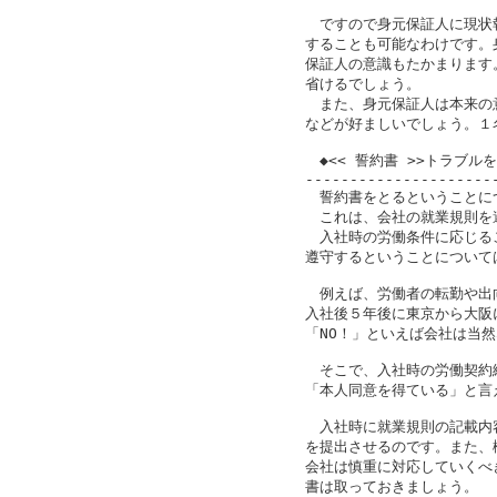
　ですので身元保証人に現状
することも可能なわけです。
保証人の意識もたかまります
省けるでしょう。

　また、身元保証人は本来の
などが好ましいでしょう。１
　◆<< 誓約書 >>トラブル
---------------------
　誓約書をとるということに
　これは、会社の就業規則を
　入社時の労働条件に応じる
遵守するということについて
　例えば、労働者の転勤や出
入社後５年後に東京から大阪
「NO！」といえば会社は当然
　そこで、入社時の労働契約
「本人同意を得ている」と言
　入社時に就業規則の記載内
を提出させるのです。また、
会社は慎重に対応していくべ
書は取っておきましょう。
