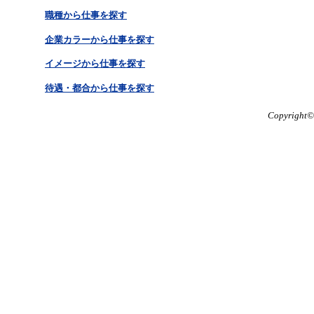
職種から仕事を探す
企業カラーから仕事を探す
イメージから仕事を探す
待遇・都合から仕事を探す
Copyright© 