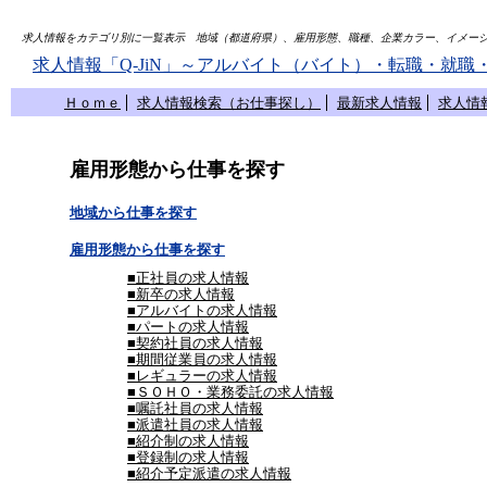
求人情報をカテゴリ別に一覧表示 地域（都道府県）、雇用形態、職種、企業カラー、イメー
求人情報「Q-JiN」～アルバイト（バイト）・転職・就
Ｈｏｍｅ
求人情報検索（お仕事探し）
最新求人情報
求人情
雇用形態から仕事を探す
地域から仕事を探す
雇用形態から仕事を探す
■正社員の求人情報
■新卒の求人情報
■アルバイトの求人情報
■パートの求人情報
■契約社員の求人情報
■期間従業員の求人情報
■レギュラーの求人情報
■ＳＯＨＯ・業務委託の求人情報
■嘱託社員の求人情報
■派遣社員の求人情報
■紹介制の求人情報
■登録制の求人情報
■紹介予定派遣の求人情報