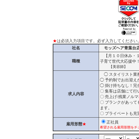
★
は必須入力項目です。必ず入力してください
社名
モッズヘア青葉台
【月１０日休み・１
職種
子育て世代大応援中
【美容師】
◯ スタイリスト業
◯ 予約制でお出迎
◯ 掛け持ちなし！完
〇 集客は店舗にて
求人内容
〇 売上げ/残業ノル
〇 ブランクがあっ
ます。
〇 プライベートも充
正社員
雇用形態
★
希望される雇用形態をチ