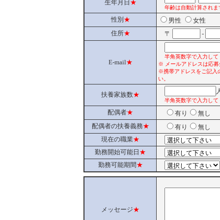
生年月日
★
年齢は自動計算されま
性別
★
男性
女性
住所
★
〒
-
半角英数字で入力して
E-mail
★
※ メールアドレスは応
※携帯アドレスをご記入
い。
扶養家族数
★
半角英数字で入力して
配偶者
★
有り
無し
配偶者の扶養義務
★
有り
無し
現在の職業
★
勤務開始可能日
★
勤務可能期間
★
メッセージ
★