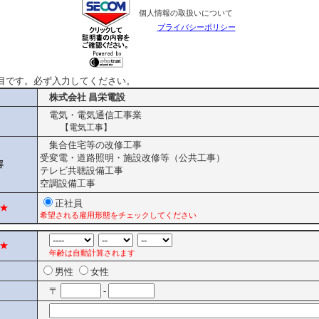
個人情報の取扱いについて
プライバシーポリシー
目です。必ず入力してください。
株式会社 昌栄電設
電気・電気通信工事業
【電気工事】
集合住宅等の改修工事
受変電・道路照明・施設改修等（公共工事）
容
テレビ共聴設備工事
空調設備工事
正社員
★
希望される雇用形態をチェックしてください
★
年齢は自動計算されます
男性
女性
〒
-