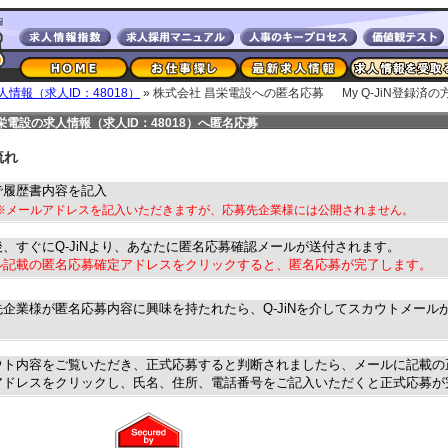
情報（求人ID：48018）
» 株式会社 昌栄電設への匿名応募
My Q-JiN登録済
栄電設の求人情報（求人ID：48018）へ匿名応募
流れ
で履歴書内容を記入
※メールアドレスを記入いただきますが、応募先企業様には公開されません。
後、すぐにQ-JiNより、あなたに匿名応募確認メールが送付されます。
ル記載の匿名応募確定アドレスをクリックすると、匿名応募が完了します。
先企業様が匿名応募内容に興味を持たれたら、Q-JiNを介してスカウトメール
。
ウト内容をご覧いただき、正式応募すると判断されましたら、メールに記載の
アドレスをクリックし、氏名、住所、電話番号をご記入いただくと正式応募が
。