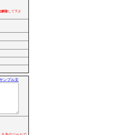
は解除
して下さ
サンプル文
える為のツールで