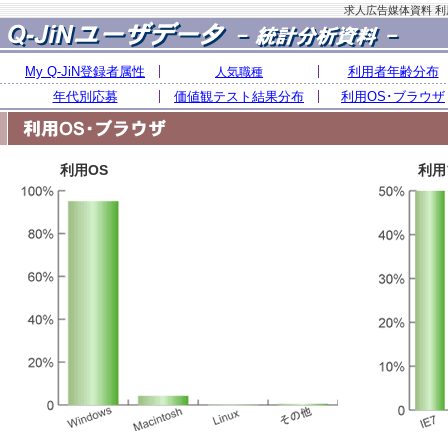
求人広告媒体資料 利
My Q-JiN登録者属性
利用者年齢分布
人気職種
年代別応募
価値観テスト結果分布
利用OS･ブラウザ
利用OS
利用