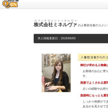
求人情報のQ-JiN
カブシキガイシャミネルヴァ
株式会社ミネルヴァ
の人事担当者のコメント（
求人情報更新日：2026/06/05
株式会社ミネルヴァの人事
御社が求める人物像
お客様のお心に寄
す。
面接でよくされる質
占いの経験やお持
面接時にもっとも重
しっかり挨拶がで
あるかを見させて