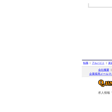
転職
|
アルバイト
|
派
会社概要
企業様用メールマ
求人情報「