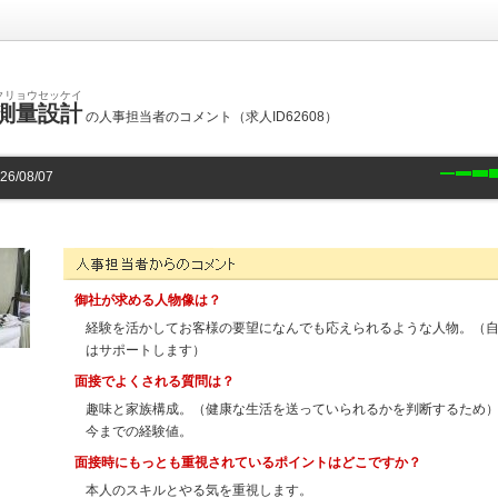
クリョウセッケイ
測量設計
の人事担当者のコメント（求人ID62608）
/08/07
株式会社八鍬測量設計の人事担当者様からのコメント
御社が求める人物像は？
経験を活かしてお客様の要望になんでも応えられるような人物。（
はサポートします）
面接でよくされる質問は？
趣味と家族構成。（健康な生活を送っていられるかを判断するため
今までの経験値。
面接時にもっとも重視されているポイントはどこですか？
本人のスキルとやる気を重視します。