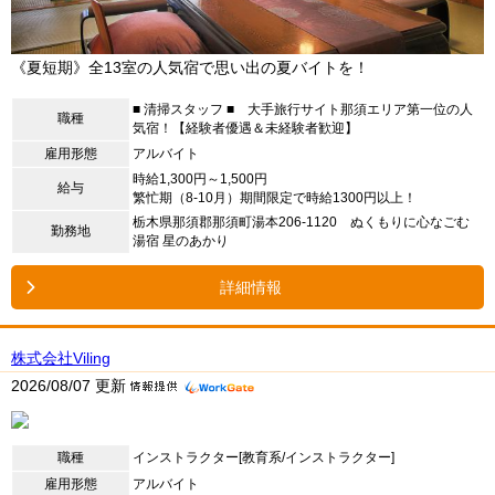
《夏短期》全13室の人気宿で思い出の夏バイトを！
■ 清掃スタッフ ■ 大手旅行サイト那須エリア第一位の人
職種
気宿！【経験者優遇＆未経験者歓迎】
雇用形態
アルバイト
時給1,300円～1,500円
給与
繁忙期（8-10月）期間限定で時給1300円以上！
栃木県那須郡那須町湯本206-1120 ぬくもりに心なごむ
勤務地
湯宿 星のあかり
詳細情報
株式会社Viling
2026/08/07 更新
職種
インストラクター[教育系/インストラクター]
雇用形態
アルバイト