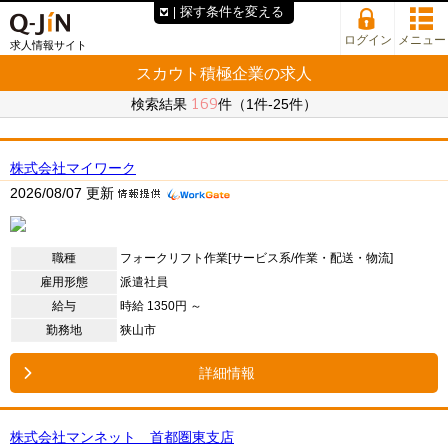
探す条件を変える
ログイン
メニュー
求人情報サイト
スカウト積極企業の求人
169
検索結果
件（1件-25件）
株式会社マイワーク
2026/08/07 更新
職種
フォークリフト作業[サービス系/作業・配送・物流]
雇用形態
派遣社員
給与
時給 1350円 ～
勤務地
狭山市
詳細情報
株式会社マンネット 首都圏東支店