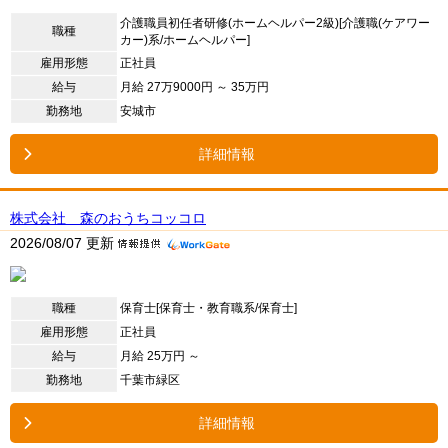
介護職員初任者研修(ホームヘルパー2級)[介護職(ケアワー
職種
カー)系/ホームヘルパー]
雇用形態
正社員
給与
月給 27万9000円 ～ 35万円
勤務地
安城市
詳細情報
株式会社 森のおうちコッコロ
2026/08/07 更新
職種
保育士[保育士・教育職系/保育士]
雇用形態
正社員
給与
月給 25万円 ～
勤務地
千葉市緑区
詳細情報