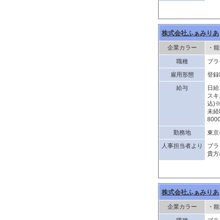
株式会社ふぁみりあ
企業カラー
・能
職種
ブラ
雇用形態
登録
給与
日給
スキ
込)
未経
80
勤務地
東京
人事担当者より
ブラ
貴方
株式会社ふぁみりあ
企業カラー
・能