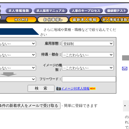
さらに地域や業種・職種などで絞り込んでくだ
さい
雇用形態：
待遇・都合：
イメージの種
：
類
：
フリーワード
イメージ付求人情報
- 簡単に登録できます
の
れ
で