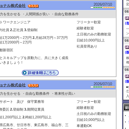
2026/07/10
定
ョナル株式会社
08
力を生かせる
・人間関係が良い
・自由な勤務条件
トワークエンジニア
フリーター歓迎
(
経験者歓迎
約社員
2.
正社員
3.
登録制
ン
土日祝のみの勤務歓迎
給1万2000円～2万円
2.
月給28万円～37万円
日給10,000円以上
08
給1万2000円～2万円
社員登用あり
都新宿区
(
とスキルアップを原動力に、共に大きく成長
いきましょう！
相
08
(
2026/07/10
ョナル株式会社
力を生かせる
・自由な勤務条件
・将来性が高い
入
サポート 及び 保守業務等
フリーター歓迎
経験者歓迎
提
務委託
2.
登録制
3.
期間従業員
土日祝のみの勤務歓迎
給1,200円以上
2.
時給1,200円以上
日給10,000円以上
県広島市、廿日市市、東広島市、福山市、三
車通勤OK