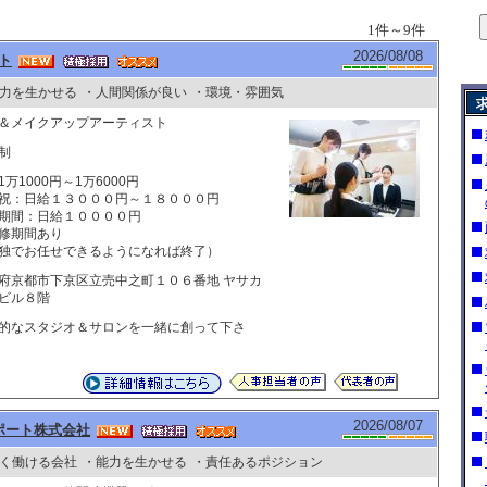
1件～9件
2026/08/08
ト
力を生かせる
・人間関係が良い
・環境・雰囲気
＆メイクアップアーティスト
制
1万1000円～1万6000円
祝：日給１３０００円～１８０００円
期間：日給１００００円
修期間あり
独でお任せできるようになれば終了）
府京都市下京区立売中之町１０６番地 ヤサカ
ビル８階
的なスタジオ＆サロンを一緒に創って下さ
2026/08/07
ポート株式会社
く働ける会社
・能力を生かせる
・責任あるポジション