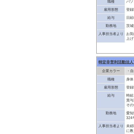
職種
パソ
雇用形態
登録
給与
日給8
勤務地
茨城
人事担当者より
お気
上げ
特定非営利活動法人Try
企業カラー
・自
職種
身体
雇用形態
登録
給与
時給1
賞与
その
勤務地
愛知
32
人事担当者より
未経
に教