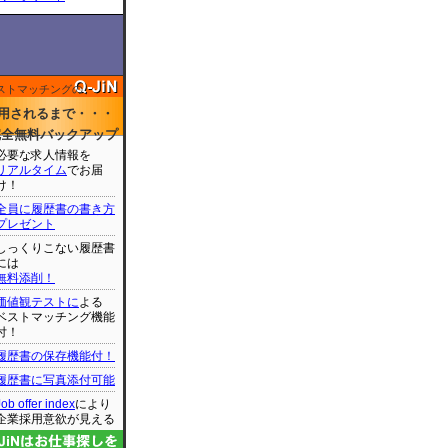
ストマッチングの
用されるまで・・・
完全無料バックアップ
必要な求人情報を
リアルタイム
でお届
け！
全員に履歴書の書き方
プレゼント
しっくりこない履歴書
には
無料添削！
価値観テストに
よる
ベストマッチング機能
付！
履歴書の保存機能付！
履歴書に写真添付可能
Job offer index
により
企業採用意欲が見える