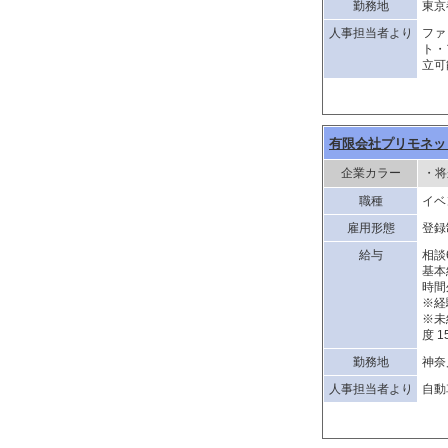
勤務地
東京
人事担当者より
ファ
ト・
立可
有限会社プリモネッ
企業カラー
・将
職種
イベ
雇用形態
登録
給与
相談
基本
時間
※経
※未
度 1
勤務地
神奈
人事担当者より
自動