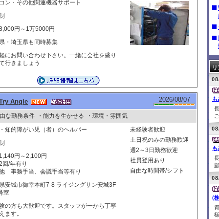
コン・その他関連機器サポート
制
,000円～1万5000円
県・埼玉県も同時募集
軽にお問い合わせ下さい。一緒に会社を盛り
て行きましょう
リ
08
2026/08/07
も
 Angle
由な勤務条件
・能力を生かせる
・環境・雰囲気
ご
08
・知的障がい児（者）のヘルパー
未経験者歓迎
土日祝のみの勤務歓迎
制
も
週2～3日勤務歓迎
,140円～2,100円
社員登用あり
2回/年有り
顧
自由な時間帯/シフト
他 事務手当、会議手当等有り
08
県安城市御幸本町7-8 ライジングサン安城3F
4号室
(
験の方も大歓迎です。スタッフが一から丁寧
えます。
様