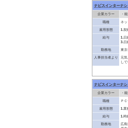
ナビスインターナシ
企業カラー
・能
職種
ネッ
雇用形態
1.
契
給与
1.
日
3.
日
勤務地
東京
人事担当者より
元気
して
ナビスインターナシ
企業カラー
・能
職種
ＰＣ
雇用形態
1.
業
給与
1.
時
勤務地
広島