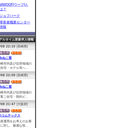
WWOOF[ウーフ]と
は？
ジョブパーク
障害者職業センター
情報
アルタイム更新求人情報
/08 22:10
[長崎県]
みねこ堂
長崎市内及び近郊地域の
自宅・ホテル等へ...
/08 22:09
[長崎県]
みねこ堂
長崎市内及び近郊地域の
客ご自宅・契約ビ...
/08 21:47
[大阪府]
株)コムテックス
資産運用をお考えのお客
に対し、最適な投...