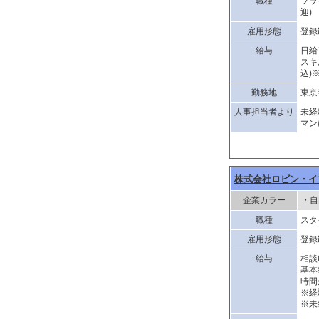
職種
ブラ
迎)
雇用形態
登録
給与
日給
スキ
込)
勤務地
東京
人事担当者より
未経
マン
株式会社ロビン・イ
企業カラー
・自
職種
スタ
雇用形態
登録
給与
相談
基本
時間
※経
※未