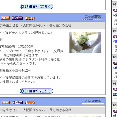
08
(
2026/08/07
様
力を生かせる
・人間関係が良い
・長く働ける会社
08
イダルビデオカメラマン(経験者のみ)
制
(
1万2000円～1万2000円
様
ルアップに伴い、日給も上がります。(交通費
※日給は研修期間は除きます。
08
験者の撮影実務(アシスタント時期は除く)は
00円～からのスタートです。
(
都板橋区小茂根4-12-4
様
イダル記録撮影の経験者を急募しています。
の技術をお貸しください。
08
軽
**
2026/08/07
08
力を生かせる
・人間関係が良い
・長く働ける会社
軽