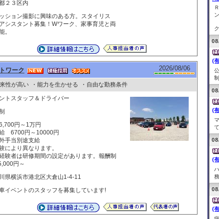
都２３区内
ッション撮影に興味のある方。スタイリス
アシスタント募集！Wワーク、家事育児と両
ク
能。
08
(
2026/08/06
トワーク
制
来性が高い
・能力を生かせる
・自由な勤務条件
08
ントスタッフ＆ドライバー
(
制
6,700円～1万円
て
給 6700円～10000円
外手当別途支給
08
験により異なります。
経験者は研修期間の設定があります。報酬制
(
5,000円～
川県横浜市港北区大倉山1-4-11
務
08
車イベントのスタッフを募集しています!
(