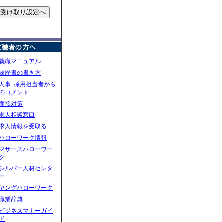
就職マニュアル
履歴書の書き方
人事･採用担当者から
のコメント
面接対策
求人相談窓口
求人情報を受取る
ハローワーク情報
マザーズハローワー
ク
シルバー人材センタ
ー
ヤングハローワーク
職業辞典
ビジネスマナーガイ
ド