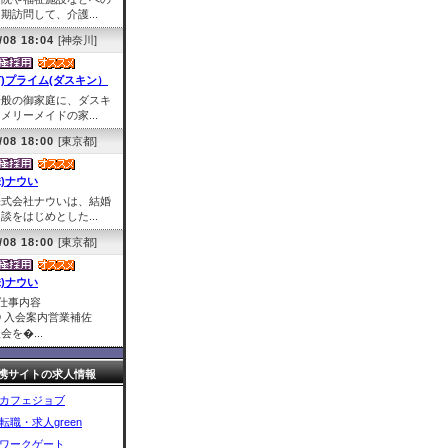
期訪問して、介護...
/08 18:04
[神奈川]
有)プライム(ダスキン）
一般の御家庭に、ダスキ
メリーメイドの家...
/08 18:00
[東京都]
株)ナウい
株式会社ナウいは、結婚
談をはじめとした...
/08 18:00
[東京都]
株)ナウい
■仕事内容
① 入会案内営業補佐
会を�...
携サイトの求人情報
カフェジョブ
転職・求人green
ワークゲート