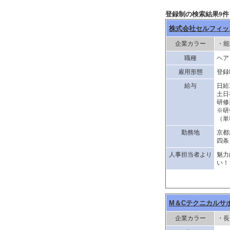
登録制の検索結果9件
株式会社セルフィッ
企業カラー
・能
職種
ヘア
雇用形態
登録
給与
日給
土日
研修
※研
（単
勤務地
京都
四条
人事担当者より
魅力
い！
M＆Cテクニカルサ
企業カラー
・長