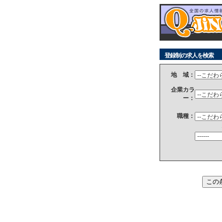
登録制の求人を検索
地 域：
企業カラ
ー：
職種：