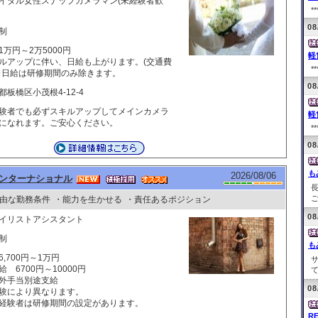
イダル女性スナップカメラマン(未経験者歓
**
08
制
1万円～2万5000円
軽
ルアップに伴い、日給も上がります。(交通費
**
※日給は研修期間のみ除きます。
08
都板橋区小茂根4-12-4
験者でも必ずスキルアップしてメインカメラ
軽
になれます。ご安心ください。
**
08
も
2026/08/06
ンターナショナル
ご
由な勤務条件
・能力を生かせる
・責任あるポジション
08
イリストアシスタント
制
も
6,700円～1万円
給 6700円～10000円
て
外手当別途支給
08
験により異なります。
経験者は研修期間の設定があります。
R