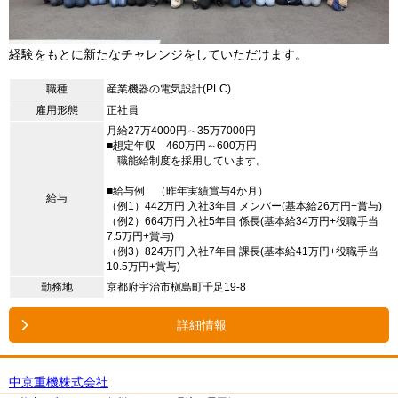
経験をもとに新たなチャレンジをしていただけます。
職種
産業機器の電気設計(PLC)
雇用形態
正社員
月給27万4000円～35万7000円
■想定年収 460万円～600万円
職能給制度を採用しています。
■給与例 （昨年実績賞与4か月）
給与
（例1）442万円 入社3年目 メンバー(基本給26万円+賞与)
（例2）664万円 入社5年目 係長(基本給34万円+役職手当
7.5万円+賞与)
（例3）824万円 入社7年目 課長(基本給41万円+役職手当
10.5万円+賞与)
勤務地
京都府宇治市槇島町千足19-8
詳細情報
中京重機株式会社