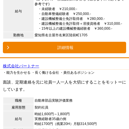
参考です)
・未経験者 ￥210,000.-
給与
・自動車整備経験者 ￥250,000.-
・建設機械整備士免許取得者 ￥280,000.-
・建設機械整備士免許取得＋溶接資格者 ￥310,000.-
・15年以上の建設機械整備経験者 ￥360,000.-
勤務地
愛知県名古屋市名東区陸前町1705
詳細情報
株式会社パートナー
・能力を生かせる
・長く働ける会社
・責任あるポジション
面談、定期連絡を元に社員一人一人を大切にすることをモットーに
しています。
職種
自動車部品実験評価業務
雇用形態
契約社員
時給1,600円～1,800円
給与
実務経験者35歳の例
時給1700円（残業20H）月額314,500円