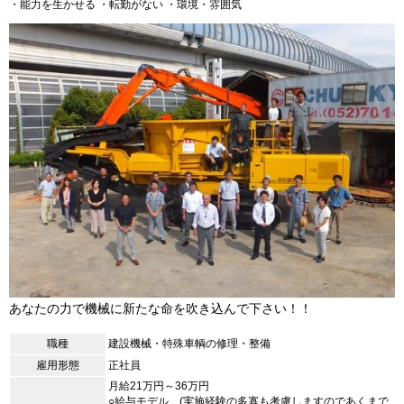
・能力を生かせる
・転勤がない
・環境・雰囲気
あなたの力で機械に新たな命を吹き込んで下さい！！
職種
建設機械・特殊車輌の修理・整備
雇用形態
正社員
月給21万円～36万円
○給与モデル (実施経験の多寡も考慮しますのであくまで