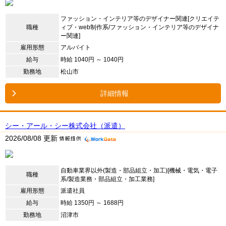
ファッション・インテリア等のデザイナー関連[クリエイテ
職種
ィブ・web制作系/ファッション・インテリア等のデザイナ
ー関連]
雇用形態
アルバイト
給与
時給 1040円 ～ 1040円
勤務地
松山市
詳細情報
シー・アール・シー株式会社（派遣）
2026/08/08 更新
自動車業界以外(製造・部品組立・加工)[機械・電気・電子
職種
系/製造業務・部品組立・加工業務]
雇用形態
派遣社員
給与
時給 1350円 ～ 1688円
勤務地
沼津市