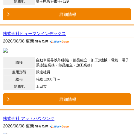
勤務地
埼玉県熊谷市千代39
詳細情報
株式会社ヒューマンインデックス
2026/08/08 更新
自動車業界以外(製造・部品組立・加工)[機械・電気・電子
職種
系/製造業務・部品組立・加工業務]
雇用形態
派遣社員
給与
時給 1200円 ～
勤務地
上田市
詳細情報
株式会社 アットハウジング
2026/08/08 更新