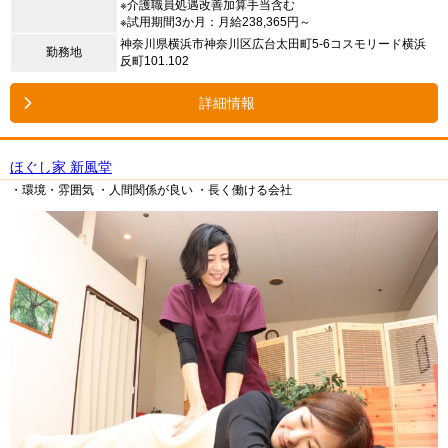
※介護職員処遇改善加算手当含む
※試用期間3か月：月給238,365円～
神奈川県横浜市神奈川区広台太田町5-6コスモリード横浜
勤務地
反町101.102
詳細情報
ほぐし家 新風堂
・環境・雰囲気
・人間関係が良い
・長く働ける会社