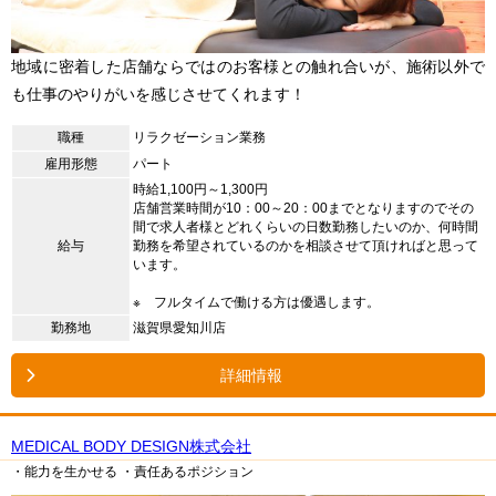
地域に密着した店舗ならではのお客様との触れ合いが、施術以外で
も仕事のやりがいを感じさせてくれます！
職種
リラクゼーション業務
雇用形態
パート
時給1,100円～1,300円
店舗営業時間が10：00～20：00までとなりますのでその
間で求人者様とどれくらいの日数勤務したいのか、何時間
給与
勤務を希望されているのかを相談させて頂ければと思って
います。
※ フルタイムで働ける方は優遇します。
勤務地
滋賀県愛知川店
詳細情報
MEDICAL BODY DESIGN株式会社
・能力を生かせる
・責任あるポジション