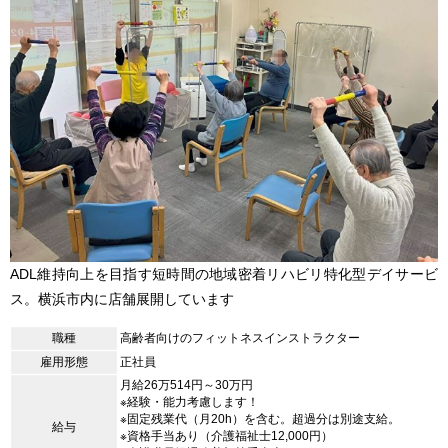
ADL維持向上を目指す短時間の地域密着リハビリ特化型デイサービ
ス。横浜市内に店舗展開しています
職種
高齢者向けのフィットネスインストラクター
雇用形態
正社員
月給26万514円～30万円
※経験・能力考慮します！
※固定残業代（月20h）を含む。超過分は別途支給。
給与
※資格手当あり（介護福祉士12,000円）