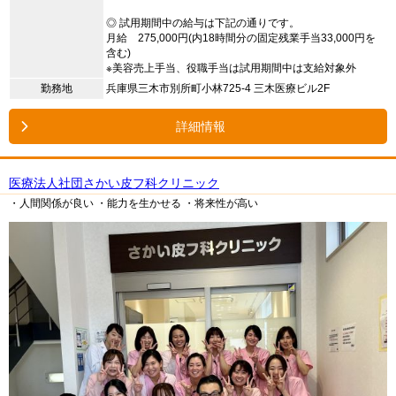
◎ 試用期間中の給与は下記の通りです。
月給 275,000円(内18時間分の固定残業手当33,000円を
含む)
※美容売上手当、役職手当は試用期間中は支給対象外
勤務地
兵庫県三木市別所町小林725-4 三木医療ビル2F
詳細情報
医療法人社団さかい皮フ科クリニック
・人間関係が良い
・能力を生かせる
・将来性が高い