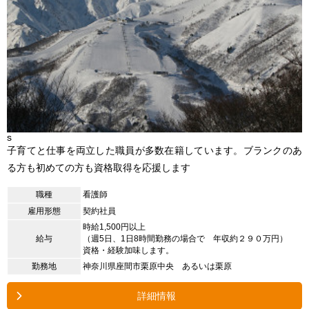
s
子育てと仕事を両立した職員が多数在籍しています。ブランクのあ
る方も初めての方も資格取得を応援します
職種
看護師
雇用形態
契約社員
時給1,500円以上
給与
（週5日、1日8時間勤務の場合で 年収約２９０万円）
資格・経験加味します。
勤務地
神奈川県座間市栗原中央 あるいは栗原
詳細情報