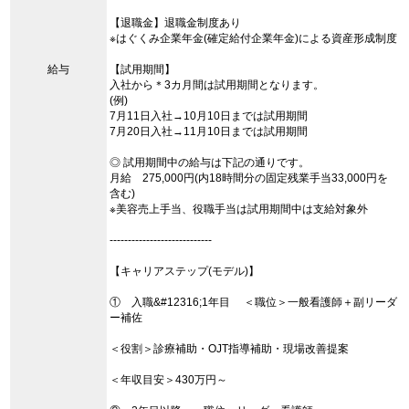
【退職金】退職金制度あり
※はぐくみ企業年金(確定給付企業年金)による資産形成制度
給与
【試用期間】
入社から＊3カ月間は試用期間となります。
(例)
7月11日入社→10月10日までは試用期間
7月20日入社→11月10日までは試用期間
◎ 試用期間中の給与は下記の通りです。
月給 275,000円(内18時間分の固定残業手当33,000円を
含む)
※美容売上手当、役職手当は試用期間中は支給対象外
----------------------------
【キャリアステップ(モデル)】
① 入職&#12316;1年目 ＜職位＞一般看護師＋副リーダ
ー補佐
＜役割＞診療補助・OJT指導補助・現場改善提案
＜年収目安＞430万円～