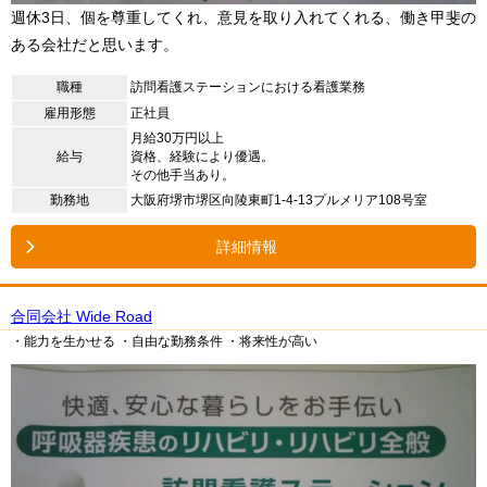
週休3日、個を尊重してくれ、意見を取り入れてくれる、働き甲斐の
ある会社だと思います。
職種
訪問看護ステーションにおける看護業務
雇用形態
正社員
月給30万円以上
給与
資格、経験により優遇。
その他手当あり。
勤務地
大阪府堺市堺区向陵東町1-4-13プルメリア108号室
詳細情報
合同会社 Wide Road
・能力を生かせる
・自由な勤務条件
・将来性が高い