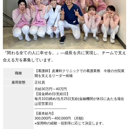
『関わる全ての人に幸せを。』―成長を共に実現し、チームで支え
合える方を募集しています。
【看護師】皮膚科クリニックでの看護業務 今後の分院展
職種
開を支えるリーダー候補
雇用形態
正社員
月給30万円～40万円
【賃金締め日/支給日】
毎月10日締め/当月25日支給(金融機関が休日にあたる場合
は翌営業日)
----------------------------
【基本給与】
300,000円～400,000円 (月額)
※採用時の経験・役割等に応じて決定します。