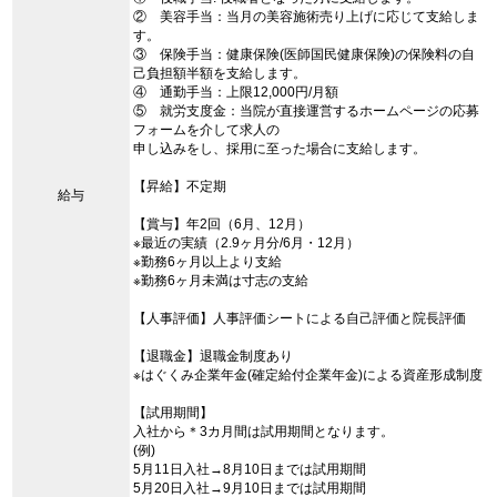
② 美容手当：当月の美容施術売り上げに応じて支給しま
す。
③ 保険手当：健康保険(医師国民健康保険)の保険料の自
己負担額半額を支給します。
④ 通勤手当：上限12,000円/月額
⑤ 就労支度金：当院が直接運営するホームページの応募
フォームを介して求人の
申し込みをし、採用に至った場合に支給します。
【昇給】不定期
給与
【賞与】年2回（6月、12月）
※最近の実績（2.9ヶ月分/6月・12月）
※勤務6ヶ月以上より支給
※勤務6ヶ月未満は寸志の支給
【人事評価】人事評価シートによる自己評価と院長評価
【退職金】退職金制度あり
※はぐくみ企業年金(確定給付企業年金)による資産形成制度
【試用期間】
入社から＊3カ月間は試用期間となります。
(例)
5月11日入社→8月10日までは試用期間
5月20日入社→9月10日までは試用期間