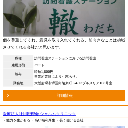
個を尊重してくれ、意見を取り入れてくれる、前向きなことは挑戦
させてくれる会社だと思います。
職種
訪問看護ステーションにおける訪問看護
雇用形態
パート
時給1,800円
給与
事業所業績により寸志あり。
勤務地
大阪府堺市堺区向陵東町1-4-13プルメリア108号室
詳細情報
医療法人社団鐵櫻会 シャルムクリニック
・能力を生かせる
・高い福利厚生
・長く働ける会社