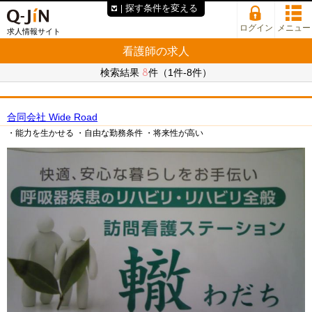
探す条件を変える
ログイン
メニュー
求人情報サイト
看護師の求人
8
検索結果
件（1件-8件）
合同会社 Wide Road
・能力を生かせる
・自由な勤務条件
・将来性が高い