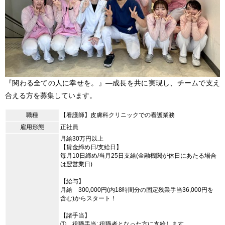
『関わる全ての人に幸せを。』―成長を共に実現し、チームで支え
合える方を募集しています。
職種
【看護師】皮膚科クリニックでの看護業務
雇用形態
正社員
月給30万円以上
【賃金締め日/支給日】
毎月10日締め/当月25日支給(金融機関が休日にあたる場合
は翌営業日)
【給与】
月給 300,000円(内18時間分の固定残業手当36,000円を
含む)からスタート！
【諸手当】
① 役職手当: 役職者となった方に支給します。