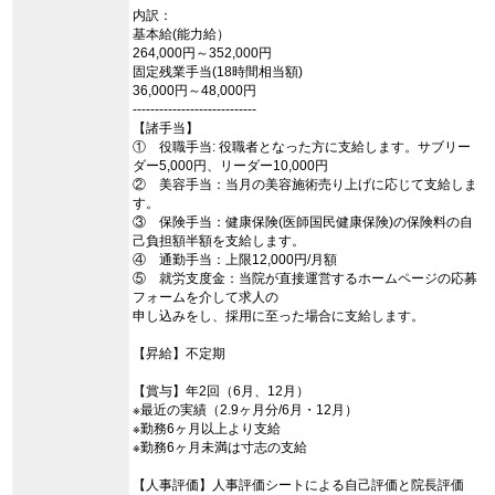
内訳：
基本給(能力給）
264,000円～352,000円
固定残業手当(18時間相当額)
36,000円～48,000円
----------------------------
【諸手当】
① 役職手当: 役職者となった方に支給します。サブリー
ダー5,000円、リーダー10,000円
② 美容手当：当月の美容施術売り上げに応じて支給しま
す。
③ 保険手当：健康保険(医師国民健康保険)の保険料の自
己負担額半額を支給します。
④ 通勤手当：上限12,000円/月額
⑤ 就労支度金：当院が直接運営するホームページの応募
フォームを介して求人の
申し込みをし、採用に至った場合に支給します。
【昇給】不定期
【賞与】年2回（6月、12月）
※最近の実績（2.9ヶ月分/6月・12月）
※勤務6ヶ月以上より支給
※勤務6ヶ月未満は寸志の支給
【人事評価】人事評価シートによる自己評価と院長評価