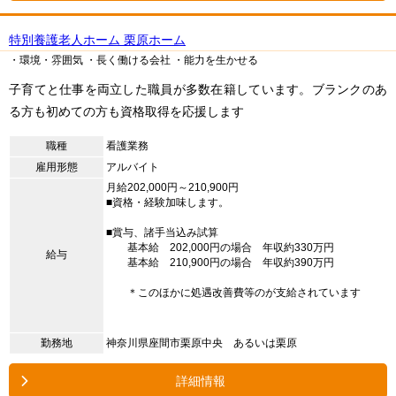
特別養護老人ホーム 栗原ホーム
・環境・雰囲気
・長く働ける会社
・能力を生かせる
子育てと仕事を両立した職員が多数在籍しています。ブランクのあ
る方も初めての方も資格取得を応援します
職種
看護業務
雇用形態
アルバイト
月給202,000円～210,900円
■資格・経験加味します。
■賞与、諸手当込み試算
基本給 202,000円の場合 年収約330万円
給与
基本給 210,900円の場合 年収約390万円
＊このほかに処遇改善費等のが支給されています
勤務地
神奈川県座間市栗原中央 あるいは栗原
詳細情報