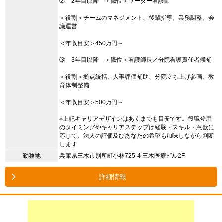
② 2年目以降 ＜職位＞リーダー看護師
＜役割＞チームのマネジメント、後輩指導、業務調整、会
議運営
＜年収目安＞450万円～
③ 3年目以降 ＜職位＞看護師長／分院看護責任者候補
＜役割＞拠点統括、人事評価補助、分院立ち上げ参画、教
育体制整備
＜年収目安＞500万円～
※上記キャリアデザインはあくまでも目安です。役職登用
のタイミングやキャリアステップは経験・スキル・意欲に
応じて、法人の評価及びあなたの希望も加味しながら判断
します
勤務地
兵庫県三木市別所町小林725-4 三木医療ビル2F
詳細情報