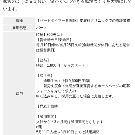
家族のように支え合い、温かく安心できる職場づくりを大切にして
います。
職種
【パートタイマー看護師】皮膚科クリニックでの看護業務
雇用形態
パート
時給1,800円以上
【賃金締め日/支給日】
毎月10日締め/当月25日支給(金融機関が休日にあたる場合
は翌営業日)
【給与】
時給 1,800円 からスタート！
【諸手当】
・ 通勤手当：上限9,600円/月額
・ 就労支度金：当院が直接運営するホームページの応募
フォームを介して求人の
給与
申し込みをし、採用に至った場合に支給します。
【昇給】随時
【試用期間】
入社から＊3カ月間は試用期間となります。
(例)
5月11日入社→8月10日までは試用期間