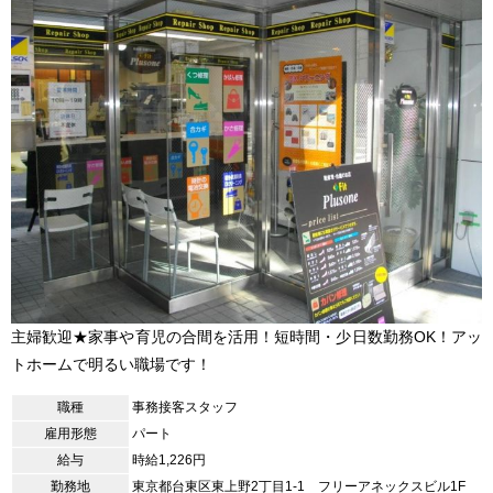
主婦歓迎★家事や育児の合間を活用！短時間・少日数勤務OK！アッ
トホームで明るい職場です！
職種
事務接客スタッフ
雇用形態
パート
給与
時給1,226円
勤務地
東京都台東区東上野2丁目1-1 フリーアネックスビル1F