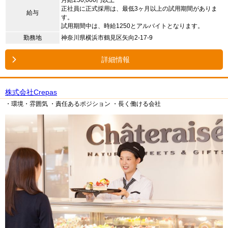
正社員に正式採用は、最低3ヶ月以上の試用期間がありま
給与
す。
試用期間中は、時給1250とアルバイトとなります。
勤務地
神奈川県横浜市鶴見区矢向2-17-9
詳細情報
株式会社Crepas
・環境・雰囲気
・責任あるポジション
・長く働ける会社