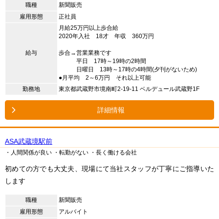
職種
新聞販売
雇用形態
正社員
月給25万円以上歩合給
2020年入社 18才 年収 360万円
給与
歩合→営業業務です
平日 17時～19時の2時間
日曜日 13時～17時の4時間(夕刊がないため)
●月平均 2～6万円 それ以上可能
勤務地
東京都武蔵野市境南町2-19-11 ベルデュール武蔵野1F
詳細情報
ASA武蔵境駅前
・人間関係が良い
・転勤がない
・長く働ける会社
初めての方でも大丈夫、現場にて当社スタッフが丁寧にご指導いた
します
職種
新聞販売
雇用形態
アルバイト