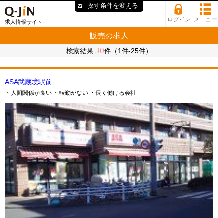
探す条件を変える
ログイン
メニュー
求人情報サイト
販売の求人
30
検索結果
件（1件-25件）
ASA武蔵境駅前
・人間関係が良い
・転勤がない
・長く働ける会社