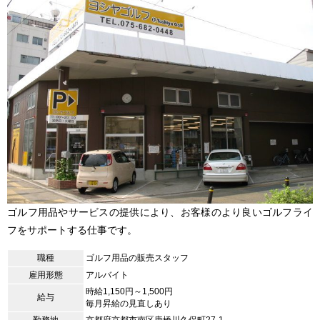
ゴルフ用品やサービスの提供により、お客様のより良いゴルフライ
フをサポートする仕事です。
職種
ゴルフ用品の販売スタッフ
雇用形態
アルバイト
時給1,150円～1,500円
給与
毎月昇給の見直しあり
勤務地
京都府京都市南区唐橋川久保町27-1