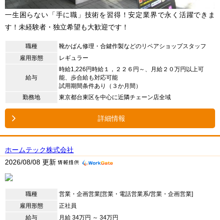
一生困らない「手に職」技術を習得！安定業界で永く活躍できま
す！未経験者・独立希望も大歓迎です！
職種
靴かばん修理・合鍵作製などのリペアショップスタッフ
雇用形態
レギュラー
時給1,226円時給１，２２６円～、月給２０万円以上可
給与
能、歩合給も対応可能
試用期間条件あり（３か月間）
勤務地
東京都台東区を中心に近隣チェーン店全域
詳細情報
ホームテック株式会社
2026/08/08 更新
職種
営業・企画営業[営業・電話営業系/営業・企画営業]
雇用形態
正社員
給与
月給 34万円 ～ 34万円