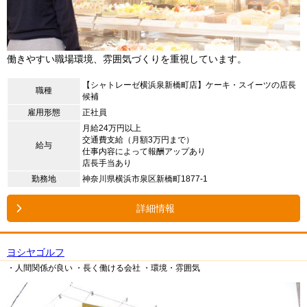
働きやすい職場環境、雰囲気づくりを重視しています。
【シャトレーゼ横浜泉新橋町店】ケーキ・スイーツの店長
職種
候補
雇用形態
正社員
月給24万円以上
交通費支給（月額3万円まで）
給与
仕事内容によって報酬アップあり
店長手当あり
勤務地
神奈川県横浜市泉区新橋町1877-1
詳細情報
ヨシヤゴルフ
・人間関係が良い
・長く働ける会社
・環境・雰囲気