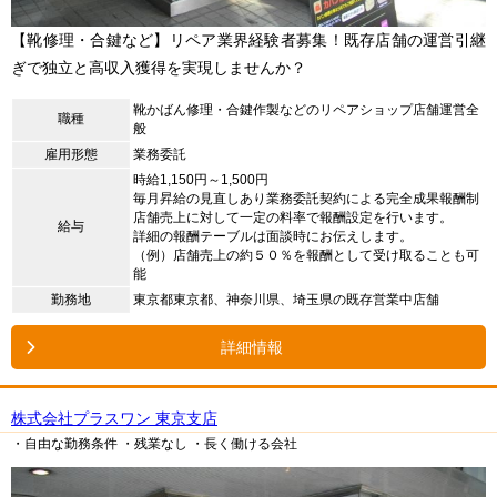
【靴修理・合鍵など】リペア業界経験者募集！既存店舗の運営引継
ぎで独立と高収入獲得を実現しませんか？
靴かばん修理・合鍵作製などのリペアショップ店舗運営全
職種
般
雇用形態
業務委託
時給1,150円～1,500円
毎月昇給の見直しあり業務委託契約による完全成果報酬制
店舗売上に対して一定の料率で報酬設定を行います。
給与
詳細の報酬テーブルは面談時にお伝えします。
（例）店舗売上の約５０％を報酬として受け取ることも可
能
勤務地
東京都東京都、神奈川県、埼玉県の既存営業中店舗
詳細情報
株式会社プラスワン 東京支店
・自由な勤務条件
・残業なし
・長く働ける会社