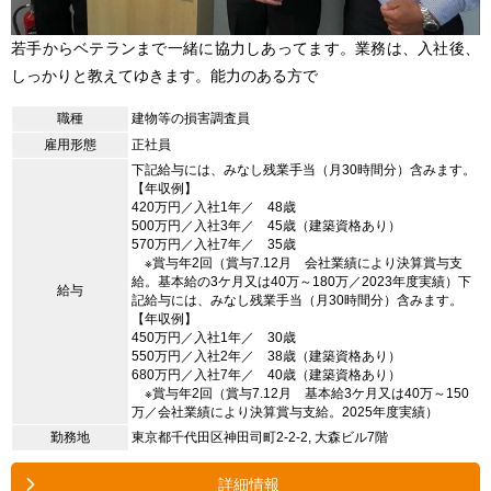
若手からベテランまで一緒に協力しあってます。業務は、入社後、
しっかりと教えてゆきます。能力のある方で
職種
建物等の損害調査員
雇用形態
正社員
下記給与には、みなし残業手当（月30時間分）含みます。
【年収例】
420万円／入社1年／ 48歳
500万円／入社3年／ 45歳（建築資格あり）
570万円／入社7年／ 35歳
※賞与年2回（賞与7.12月 会社業績により決算賞与支
給。基本給の3ケ月又は40万～180万／2023年度実績）下
給与
記給与には、みなし残業手当（月30時間分）含みます。
【年収例】
450万円／入社1年／ 30歳
550万円／入社2年／ 38歳（建築資格あり）
680万円／入社7年／ 40歳（建築資格あり）
※賞与年2回（賞与7.12月 基本給3ケ月又は40万～150
万／会社業績により決算賞与支給。2025年度実績）
勤務地
東京都千代田区神田司町2-2-2, 大森ビル7階
詳細情報