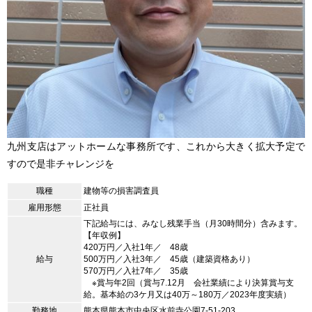
九州支店はアットホームな事務所です、これから大きく拡大予定で
すので是非チャレンジを
職種
建物等の損害調査員
雇用形態
正社員
下記給与には、みなし残業手当（月30時間分）含みます。
【年収例】
420万円／入社1年／ 48歳
給与
500万円／入社3年／ 45歳（建築資格あり）
570万円／入社7年／ 35歳
※賞与年2回（賞与7.12月 会社業績により決算賞与支
給。基本給の3ケ月又は40万～180万／2023年度実績）
勤務地
熊本県熊本市中央区水前寺公園7-51-203