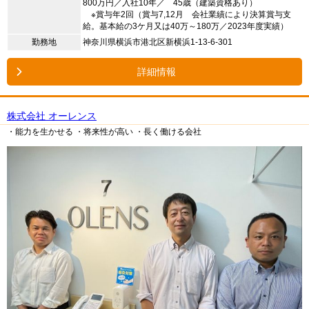
800万円／入社10年／ 45歳（建築資格あり）
※賞与年2回（賞与7,12月 会社業績により決算賞与支
給。基本給の3ケ月又は40万～180万／2023年度実績）
勤務地
神奈川県横浜市港北区新横浜1-13-6-301
詳細情報
株式会社 オーレンス
・能力を生かせる
・将来性が高い
・長く働ける会社