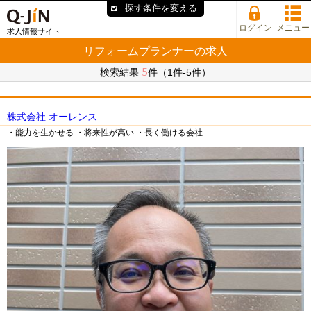
探す条件を変える
ログイン
メニュー
求人情報サイト
リフォームプランナーの求人
5
検索結果
件（1件-5件）
株式会社 オーレンス
・能力を生かせる
・将来性が高い
・長く働ける会社