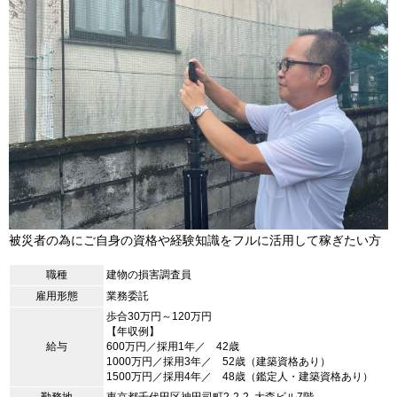
被災者の為にご自身の資格や経験知識をフルに活用して稼ぎたい方
職種
建物の損害調査員
雇用形態
業務委託
歩合30万円～120万円
【年収例】
給与
600万円／採用1年／ 42歳
1000万円／採用3年／ 52歳（建築資格あり）
1500万円／採用4年／ 48歳（鑑定人・建築資格あり）
勤務地
東京都千代田区神田司町2-2-2, 大森ビル7階