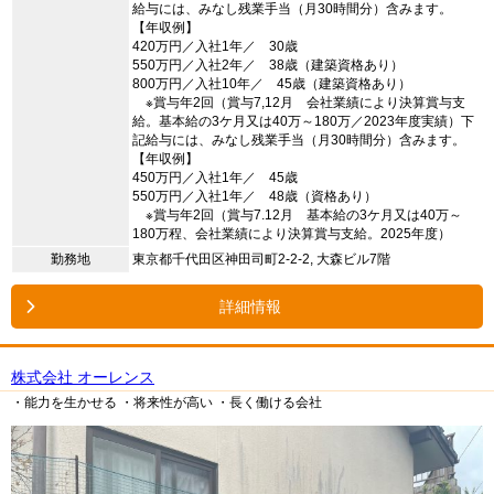
給与には、みなし残業手当（月30時間分）含みます。
【年収例】
420万円／入社1年／ 30歳
550万円／入社2年／ 38歳（建築資格あり）
800万円／入社10年／ 45歳（建築資格あり）
※賞与年2回（賞与7,12月 会社業績により決算賞与支
給。基本給の3ケ月又は40万～180万／2023年度実績）下
記給与には、みなし残業手当（月30時間分）含みます。
【年収例】
450万円／入社1年／ 45歳
550万円／入社1年／ 48歳（資格あり）
※賞与年2回（賞与7.12月 基本給の3ケ月又は40万～
180万程、会社業績により決算賞与支給。2025年度）
勤務地
東京都千代田区神田司町2-2-2, 大森ビル7階
詳細情報
株式会社 オーレンス
・能力を生かせる
・将来性が高い
・長く働ける会社