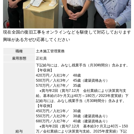
現在全国の復旧工事をオンラインなどを駆使して対応しております
興味がある方ぜひ応募してください
職種
土木施工管理業務
雇用形態
正社員
下記給与には、みなし残業手当（月30時間分）含みます。
【年収例】
420万円／入社1年／ 48歳
500万円／入社3年／ 45歳（建築資格あり）
570万円／入社7年／ 35歳
※賞与年2回（賞与7.12月 会社業績により決算賞与支
給。基本給の3ケ月又は40万～180万／2023年度実績）下
記給与には、みなし残業手当（月30時間分）含みます。
【年収例】
450万円／入社1年／ 30歳
550万円／入社2年／ 38歳（建築資格あり）
680万円／入社7年／ 40歳（建築資格あり）
※賞与年2回（賞与7.12月 基本給3ケ月又は40万～150
給与
万／会社業績により決算賞与支給。2025年度実績）下記