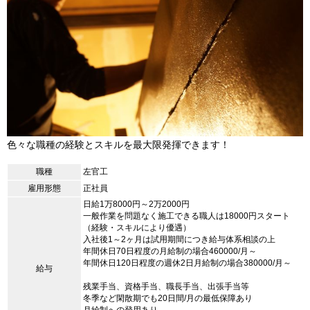
色々な職種の経験とスキルを最大限発揮できます！
職種
左官工
雇用形態
正社員
日給1万8000円～2万2000円
一般作業を問題なく施工できる職人は18000円スタート
（経験・スキルにより優遇）
入社後1～2ヶ月は試用期間につき給与体系相談の上
年間休日70日程度の月給制の場合460000/月～
年間休日120日程度の週休2日月給制の場合380000/月～
給与
残業手当、資格手当、職長手当、出張手当等
冬季など閑散期でも20日間/月の最低保障あり
月給制への登用あり