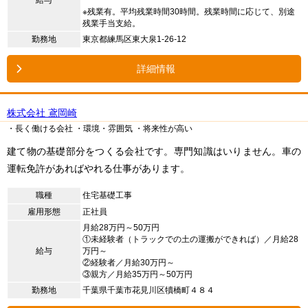
給与
※残業有。平均残業時間30時間。残業時間に応じて、別途
残業手当支給。
勤務地
東京都練馬区東大泉1-26-12
詳細情報
株式会社 鳶岡崎
・長く働ける会社
・環境・雰囲気
・将来性が高い
建て物の基礎部分をつくる会社です。専門知識はいりません。車の
運転免許があればやれる仕事があります。
職種
住宅基礎工事
雇用形態
正社員
月給28万円～50万円
①未経験者（トラックでの土の運搬ができれば）／月給28
給与
万円～
②経験者／月給30万円～
③親方／月給35万円～50万円
勤務地
千葉県千葉市花見川区犢橋町４８４