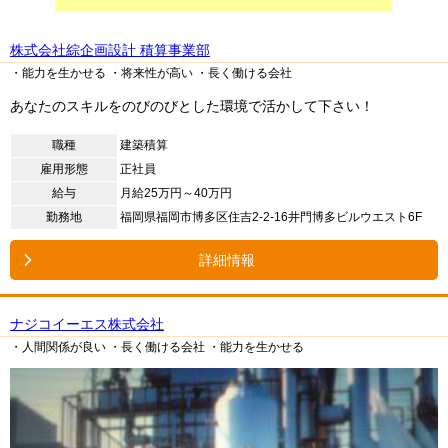
株式会社綜企画設計 積算事業部
・能力を生かせる
・将来性が高い
・長く働ける会社
あなたのスキルをのびのびとした環境で活かして下さい！
職種
建築積算
雇用形態
正社員
給与
月給25万円～40万円
勤務地
福岡県福岡市博多区住吉2-2-16井門博多ビルウエスト6F
詳細情報
ナジコイーエス株式会社
・人間関係が良い
・長く働ける会社
・能力を生かせる