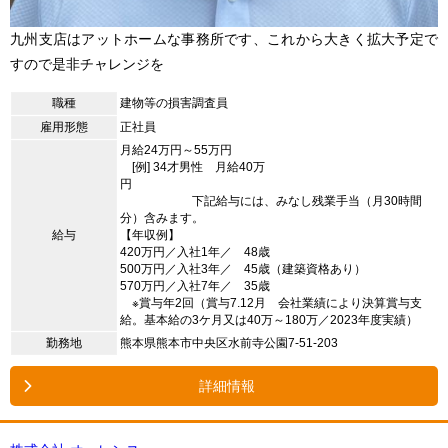
九州支店はアットホームな事務所です、これから大きく拡大予定で
すので是非チャレンジを
職種
建物等の損害調査員
雇用形態
正社員
月給24万円～55万円
[例] 34才男性 月給40万
円
下記給与には、みなし残業手当（月30時間
分）含みます。
給与
【年収例】
420万円／入社1年／ 48歳
500万円／入社3年／ 45歳（建築資格あり）
570万円／入社7年／ 35歳
※賞与年2回（賞与7.12月 会社業績により決算賞与支
給。基本給の3ケ月又は40万～180万／2023年度実績）
勤務地
熊本県熊本市中央区水前寺公園7-51-203
詳細情報