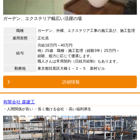
ガーデン、エクステリア幅広い活躍の場
職種
ガーデン、外構、エクステリア工事の施工及び、施工監理
雇用形態
正社員
月給18万円～40万円
例）25歳 職種：施工監理（経験3年）25万円～
給与
経験、能力に応じて優遇します。
職人さんは常用契約（日給月給制）もあります。
勤務地
東京都目黒区大橋１－２－５ 新村ビル
詳細情報
有限会社 森建工
・人間関係が良い
・長く働ける会社
・高い福利厚生