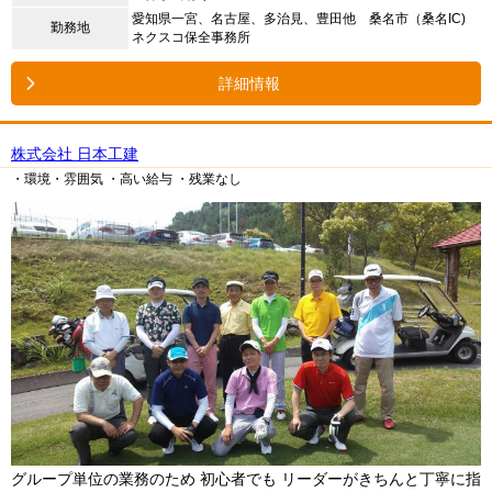
愛知県一宮、名古屋、多治見、豊田他 桑名市（桑名IC)
勤務地
ネクスコ保全事務所
詳細情報
株式会社 日本工建
・環境・雰囲気
・高い給与
・残業なし
グループ単位の業務のため 初心者でも リーダーがきちんと丁寧に指