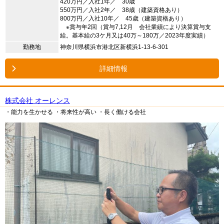
420万円／入社1年／ 30歳
550万円／入社2年／ 38歳（建築資格あり）
800万円／入社10年／ 45歳（建築資格あり）
※賞与年2回（賞与7,12月 会社業績により決算賞与支
給。基本給の3ケ月又は40万～180万／2023年度実績）
勤務地
神奈川県横浜市港北区新横浜1-13-6-301
詳細情報
株式会社 オーレンス
・能力を生かせる
・将来性が高い
・長く働ける会社