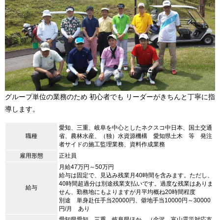
グループ単位の業務のため 初心者でも リーダーがきちんと丁寧に指
導します。
愛知、三重、岐阜を中心としたネクスコ中日本、国土交通
職種
省、農林水産、（独）水資源機構 愛知県土木 等 発注
者サイドの施工監理業務、資料作成業務
雇用形態
正社員
月給47万円～50万円
給与は固定で、見込み残業月40時間を含みます。ただし、
40時間超過分は別途残業支払いです。過度な残業はありま
給与
せん、勤務地にもよりますが月平均概ね20時間程度
別途 単身赴任手当20000円、僻地手当10000円～30000
円/月 あり
愛知県愛知、三重 岐阜県ほか （金沢、富山震災対応支