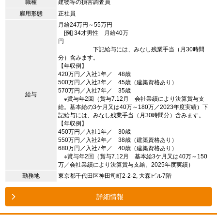
職種
建物等の損害調査員
雇用形態
正社員
月給24万円～55万円
[例] 34才男性 月給40万
円
下記給与には、みなし残業手当（月30時間
分）含みます。
【年収例】
420万円／入社1年／ 48歳
500万円／入社3年／ 45歳（建築資格あり）
570万円／入社7年／ 35歳
給与
※賞与年2回（賞与7.12月 会社業績により決算賞与支
給。基本給の3ケ月又は40万～180万／2023年度実績）下
記給与には、みなし残業手当（月30時間分）含みます。
【年収例】
450万円／入社1年／ 30歳
550万円／入社2年／ 38歳（建築資格あり）
680万円／入社7年／ 40歳（建築資格あり）
※賞与年2回（賞与7.12月 基本給3ケ月又は40万～150
万／会社業績により決算賞与支給。2025年度実績）
勤務地
東京都千代田区神田司町2-2-2, 大森ビル7階
詳細情報