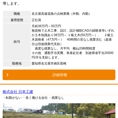
導します。
職種
名古屋高速道路の点検業務（外勤、内勤）
雇用形態
正社員
月給36万円～50万円
無資格で土木工事、設計、設計補助CADの経験者等いずれ
か土木知識あり38万円～ １級土木(50万円～）、 ２級土
木資格者（47万円～） 40時間の見なし残業含む（超過
給与
分は別途残業代支給）
過度な残業なし、月平均 概ね20時間程度
その他 通勤手当実費、単身赴任者 別途帰省手当20000
円/月を支給します。
勤務地
愛知県名古屋市南区星崎
詳細情報
株式会社 日本工建
・転勤がない
・長く働ける会社
・残業なし