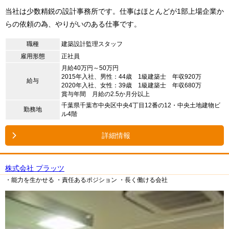
当社は少数精鋭の設計事務所です。仕事はほとんどが1部上場企業か
らの依頼の為、やりがいのある仕事です。
職種
建築設計監理スタッフ
雇用形態
正社員
月給40万円～50万円
2015年入社、男性：44歳 1級建築士 年収920万
給与
2020年入社、女性：39歳 1級建築士 年収680万
賞与年間 月給の2.5か月分以上
千葉県千葉市中央区中央4丁目12番の12・中央土地建物ビ
勤務地
ル4階
詳細情報
株式会社 プラッツ
・能力を生かせる
・責任あるポジション
・長く働ける会社