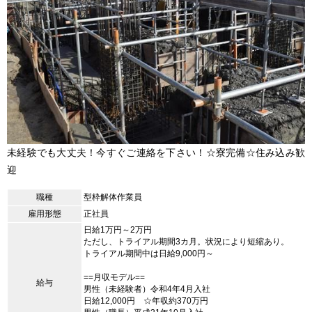
未経験でも大丈夫！今すぐご連絡を下さい！☆寮完備☆住み込み歓
迎
職種
型枠解体作業員
雇用形態
正社員
日給1万円～2万円
ただし、トライアル期間3カ月。状況により短縮あり。
トライアル期間中は日給9,000円～
==月収モデル==
給与
男性（未経験者）令和4年4月入社
日給12,000円 ☆年収約370万円