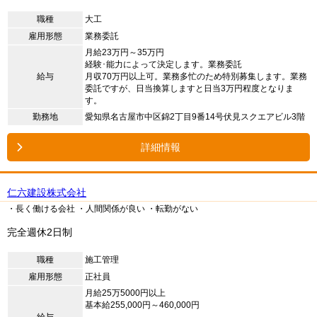
職種
大工
雇用形態
業務委託
月給23万円～35万円
経験･能力によって決定します。業務委託
給与
月収70万円以上可。業務多忙のため特別募集します。業務
委託ですが、日当換算しますと日当3万円程度となりま
す。
勤務地
愛知県名古屋市中区錦2丁目9番14号伏見スクエアビル3階
詳細情報
仁六建設株式会社
・長く働ける会社
・人間関係が良い
・転勤がない
完全週休2日制
職種
施工管理
雇用形態
正社員
月給25万5000円以上
基本給255,000円～460,000円