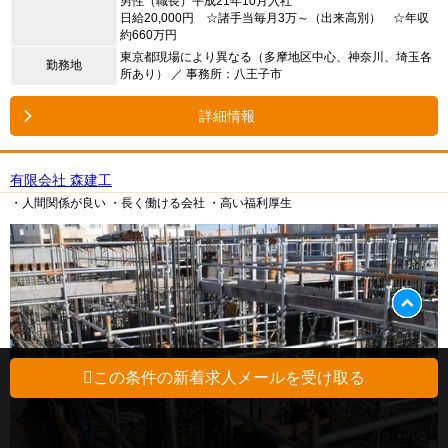
男性（職長）平成21年10月入社
日給20,000円 ☆諸手当毎月3万～（出来高別） ☆年収
約660万円
東京都現場により異なる（多摩地区中心、神奈川、埼玉各
勤務地
所あり） ／ 事務所：八王子市
詳細情報
有限会社 森建工
・人間関係が良い
・長く働ける会社
・高い福利厚生
この条件の新着求人メールを受け取る