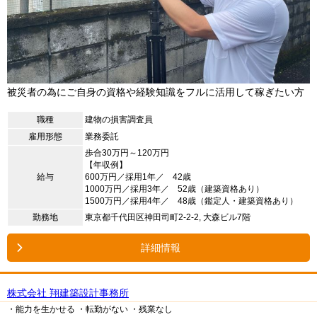
被災者の為にご自身の資格や経験知識をフルに活用して稼ぎたい方
職種
建物の損害調査員
雇用形態
業務委託
歩合30万円～120万円
【年収例】
給与
600万円／採用1年／ 42歳
1000万円／採用3年／ 52歳（建築資格あり）
1500万円／採用4年／ 48歳（鑑定人・建築資格あり）
勤務地
東京都千代田区神田司町2-2-2, 大森ビル7階
詳細情報
株式会社 翔建築設計事務所
・能力を生かせる
・転勤がない
・残業なし