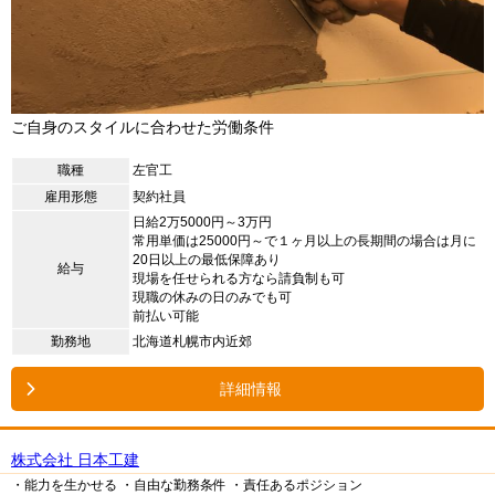
ご自身のスタイルに合わせた労働条件
職種
左官工
雇用形態
契約社員
日給2万5000円～3万円
常用単価は25000円～で１ヶ月以上の長期間の場合は月に
20日以上の最低保障あり
給与
現場を任せられる方なら請負制も可
現職の休みの日のみでも可
前払い可能
勤務地
北海道札幌市内近郊
詳細情報
株式会社 日本工建
・能力を生かせる
・自由な勤務条件
・責任あるポジション