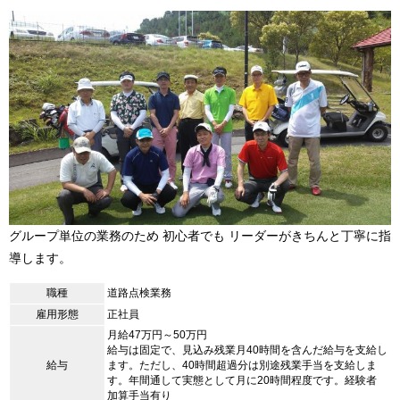
グループ単位の業務のため 初心者でも リーダーがきちんと丁寧に指
導します。
職種
道路点検業務
雇用形態
正社員
月給47万円～50万円
給与は固定で、見込み残業月40時間を含んだ給与を支給し
給与
ます。ただし、40時間超過分は別途残業手当を支給しま
す。年間通して実態として月に20時間程度です。経験者
加算手当有り