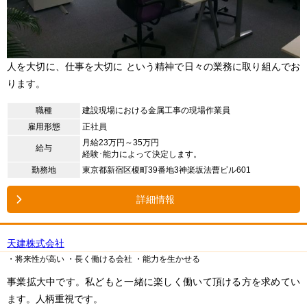
人を大切に、仕事を大切に という精神で日々の業務に取り組んでお
ります。
職種
建設現場における金属工事の現場作業員
雇用形態
正社員
月給23万円～35万円
給与
経験･能力によって決定します。
勤務地
東京都新宿区榎町39番地3神楽坂法曹ビル601
詳細情報
天建株式会社
・将来性が高い
・長く働ける会社
・能力を生かせる
事業拡大中です。私どもと一緒に楽しく働いて頂ける方を求めてい
ます。人柄重視です。