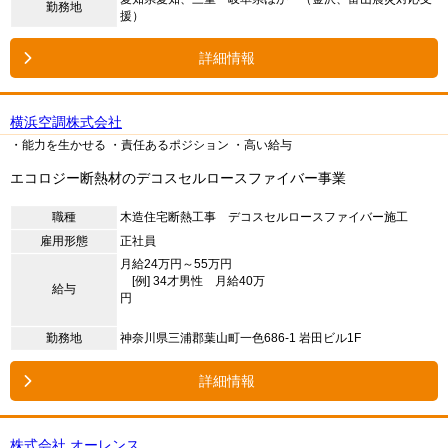
勤務地
援）
詳細情報
横浜空調株式会社
・能力を生かせる
・責任あるポジション
・高い給与
エコロジー断熱材のデコスセルロースファイバー事業
職種
木造住宅断熱工事 デコスセルロースファイバー施工
雇用形態
正社員
月給24万円～55万円
[例] 34才男性 月給40万
給与
円
勤務地
神奈川県三浦郡葉山町一色686-1 岩田ビル1F
詳細情報
株式会社 オーレンス