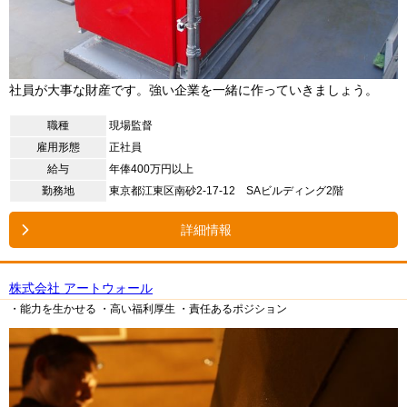
社員が大事な財産です。強い企業を一緒に作っていきましょう。
職種
現場監督
雇用形態
正社員
給与
年俸400万円以上
勤務地
東京都江東区南砂2-17-12 SAビルディング2階
詳細情報
株式会社 アートウォール
・能力を生かせる
・高い福利厚生
・責任あるポジション