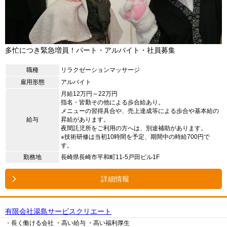
多忙につき緊急増員！パート・アルバイト・社員募集
職種
リラクゼーションマッサージ
雇用形態
アルバイト
月給12万円～22万円
指名・皆勤その他による歩合給あり。
メニューの習得具合や、売上達成等による歩合や基本給の
給与
昇給があります。
夜間託児所をご利用の方へは、別途補助があります。
※技術研修は当初10時間を予定、期間中の時給700円で
す。
勤務地
長崎県長崎市平和町11-5戸田ビル1F
詳細情報
有限会社湯島サービスクリエート
・長く働ける会社
・高い給与
・高い福利厚生