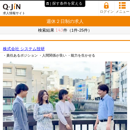
探す条件を変える
ログイン
メニュー
求人情報サイト
週休２日制の求人
143
検索結果
件（1件-25件）
株式会社 システム技研
・責任あるポジション
・人間関係が良い
・能力を生かせる