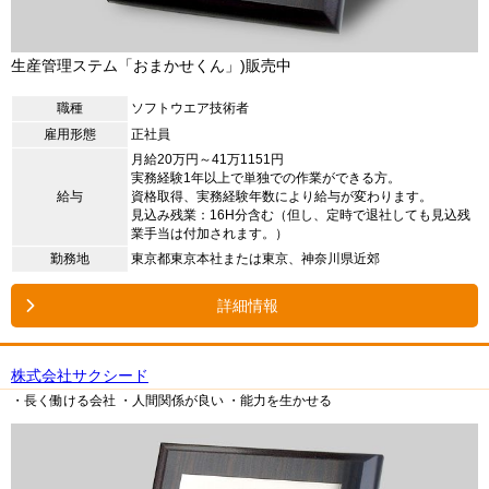
生産管理ステム「おまかせくん」)販売中
職種
ソフトウエア技術者
雇用形態
正社員
月給20万円～41万1151円
実務経験1年以上で単独での作業ができる方。
給与
資格取得、実務経験年数により給与が変わります。
見込み残業：16H分含む（但し、定時で退社しても見込残
業手当は付加されます。）
勤務地
東京都東京本社または東京、神奈川県近郊
詳細情報
株式会社サクシード
・長く働ける会社
・人間関係が良い
・能力を生かせる