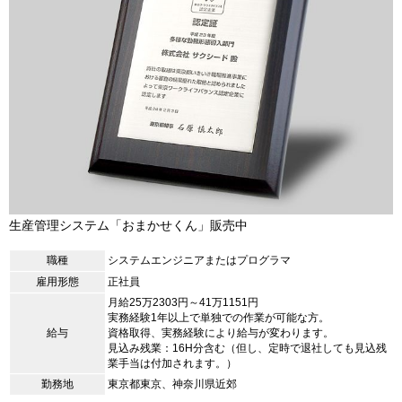
生産管理システム「おまかせくん」販売中
職種
システムエンジニアまたはプログラマ
雇用形態
正社員
月給25万2303円～41万1151円
実務経験1年以上で単独での作業が可能な方。
給与
資格取得、実務経験により給与が変わります。
見込み残業：16H分含む（但し、定時で退社しても見込残
業手当は付加されます。）
勤務地
東京都東京、神奈川県近郊