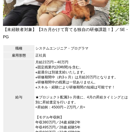
【未経験者対象】【3カ月かけて育てる独自の研修課題！】／SE・
PG
職種
システムエンジニア・プログラマ
雇用形態
正社員
月給23万円～40万円
※固定残業代(20時間)を含む。
※超過分は別途支給いたします。
※研修期間中（約3ヶ月）は月給20万円となります。
※研修期間中の残業は一切ありません。
※スキル・経験により研修期間の短縮は可能です！
給与
★プロジェクト配属3ヶ月後に、4月の昇給タイミングとは
別に昇給査定を行います。
<昇給例：4500円～2万円／月>
【モデル年収例】
年収380万円／24歳 経験2年
年収495万円／28歳 経験5年