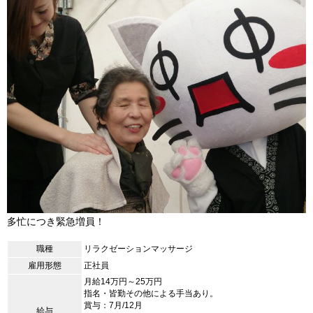
多忙につき緊急増員！
職種
リラクゼーションマッサージ
雇用形態
正社員
月給14万円～25万円
指名・皆勤その他による手当あり。
賞与：7月/12月
給与