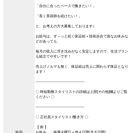
「自分に合ったペースで働きたい！」
「長く美容師を続けたい！」
と、お考えの方大募集しております♪
お給与は、ず～っと続く保証給＋技術歩合で急なお休みな
どがあっても、
毎月の収入に浮き沈みがなく安定しますので、生活プラン
も組立てやすいです！
売上げノルマも無く、保証給は売上に関わらず保証となり
ます！
-----------------------------------------
〇 時短勤務スタイリストの詳細は上部[その他]欄よりご覧
ください 〇
-----------------------------------------
〇 正社員スタイリスト/働き方 〇
【 例 】
給与
お休み ：毎週火曜日＋他４日間(月８日間)