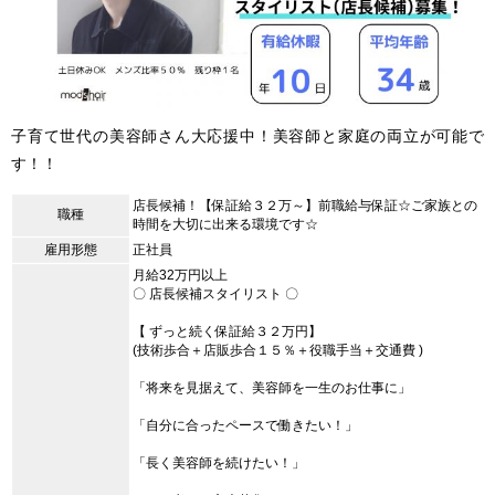
子育て世代の美容師さん大応援中！美容師と家庭の両立が可能で
す！！
店長候補！【保証給３２万～】前職給与保証☆ご家族との
職種
時間を大切に出来る環境です☆
雇用形態
正社員
月給32万円以上
〇 店長候補スタイリスト 〇
【 ずっと続く保証給３２万円】
(技術歩合＋店販歩合１５％＋役職手当＋交通費 )
「将来を見据えて、美容師を一生のお仕事に」
「自分に合ったペースで働きたい！」
「長く美容師を続けたい！」