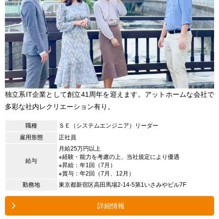
独立系IT企業として創立41周年を迎えます。アットホームな会社で
多彩な社内レクリエーション有り。
職種
ＳＥ（システムエンジニア）リーダー
雇用形態
正社員
月給25万円以上
※経験・能力を考慮の上、当社規定により優遇
給与
※昇給：年1回（7月）
※賞与：年2回（7月、12月）
勤務地
東京都新宿区高田馬場2-14-5第1いさみやビル7F
詳細情報