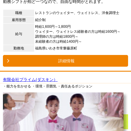
勤務シフトが殆ど一つなので、自由な時間がとれます。
職種
レストランのウェイター、ウェイトレス、洋食調理士
雇用形態
紹介制
時給1,600円～1,800円
ウェイター、ウェイトレス経験者の方は時給1600円～
給与
調理師の方は時給1800円～
未経験者の方は時給1400円～
勤務地
福島県いわき市常磐藤原町
詳細情報
有限会社プライム(ダスキン）
・能力を生かせる
・環境・雰囲気
・責任あるポジション