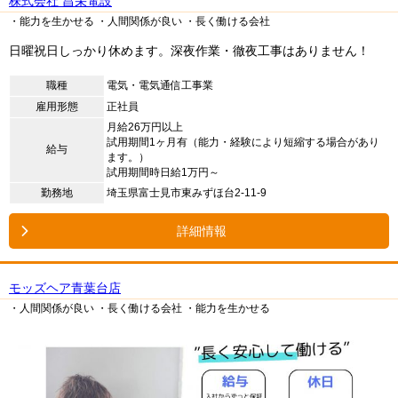
株式会社 昌栄電設
・能力を生かせる
・人間関係が良い
・長く働ける会社
日曜祝日しっかり休めます。深夜作業・徹夜工事はありません！
職種
電気・電気通信工事業
雇用形態
正社員
月給26万円以上
試用期間1ヶ月有（能力・経験により短縮する場合があり
給与
ます。）
試用期間時日給1万円～
勤務地
埼玉県富士見市東みずほ台2-11-9
詳細情報
モッズヘア青葉台店
・人間関係が良い
・長く働ける会社
・能力を生かせる