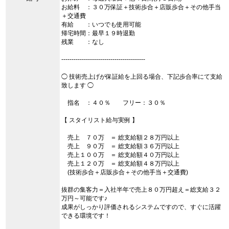
お給料 ：３０万保証＋技術歩合＋店販歩合＋その他手当
＋交通費
有給 ：いつでも使用可能
帰宅時間：最早１９時退勤
残業 ：なし
-----------------------------------------
◯ 技術売上げが保証給を上回る場合、下記歩合率にて支給
致します ◯
指名 ：４０％ フリー：３０％
【 スタイリスト給与実例 】
売上 ７０万 ＝ 総支給額２８万円以上
売上 ９０万 ＝ 総支給額３６万円以上
売上１００万 ＝ 総支給額４０万円以上
売上１２０万 ＝ 総支給額４８万円以上
(技術歩合＋店販歩合＋その他手当＋交通費)
抜群の集客力＝入社半年で売上８０万円超え＝総支給３２
万円～可能です♪
成果がしっかり評価されるシステムですので、すぐに活躍
できる環境です！