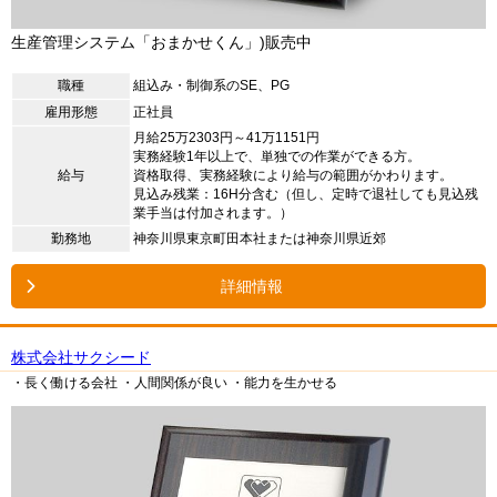
生産管理システム「おまかせくん」)販売中
職種
組込み・制御系のSE、PG
雇用形態
正社員
月給25万2303円～41万1151円
実務経験1年以上で、単独での作業ができる方。
給与
資格取得、実務経験により給与の範囲がかわります。
見込み残業：16H分含む（但し、定時で退社しても見込残
業手当は付加されます。）
勤務地
神奈川県東京町田本社または神奈川県近郊
詳細情報
株式会社サクシード
・長く働ける会社
・人間関係が良い
・能力を生かせる