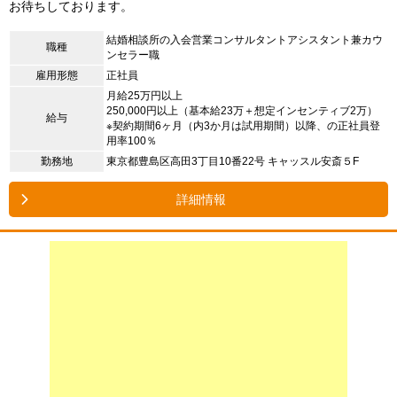
お待ちしております。
結婚相談所の入会営業コンサルタントアシスタント兼カウ
職種
ンセラー職
雇用形態
正社員
月給25万円以上
250,000円以上（基本給23万＋想定インセンティブ2万）
給与
※契約期間6ヶ月（内3か月は試用期間）以降、の正社員登
用率100％
勤務地
東京都豊島区高田3丁目10番22号 キャッスル安斎５F
詳細情報