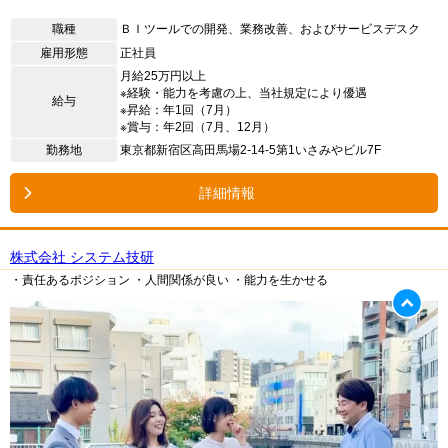
職種
ＢＩツールでの開発、業務改善、およびサービスデスク
雇用形態
正社員
月給25万円以上
※経験・能力を考慮の上、当社規定により優遇
給与
※昇給：年1回（7月）
※賞与：年2回（7月、12月）
勤務地
東京都新宿区高田馬場2-14-5第1いさみやビル7F
詳細情報
株式会社 システム技研
・責任あるポジション
・人間関係が良い
・能力を生かせる