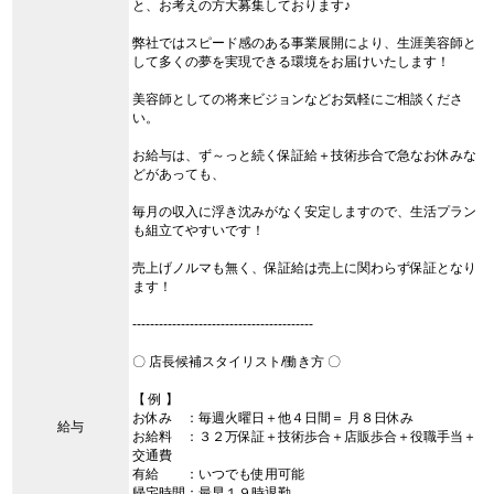
と、お考えの方大募集しております♪
弊社ではスピード感のある事業展開により、生涯美容師と
して多くの夢を実現できる環境をお届けいたします！
美容師としての将来ビジョンなどお気軽にご相談くださ
い。
お給与は、ず～っと続く保証給＋技術歩合で急なお休みな
どがあっても、
毎月の収入に浮き沈みがなく安定しますので、生活プラン
も組立てやすいです！
売上げノルマも無く、保証給は売上に関わらず保証となり
ます！
-----------------------------------------
〇 店長候補スタイリスト/働き方 〇
【 例 】
お休み ：毎週火曜日＋他４日間＝ 月８日休み
給与
お給料 ：３２万保証＋技術歩合＋店販歩合＋役職手当＋
交通費
有給 ：いつでも使用可能
帰宅時間：最早１９時退勤