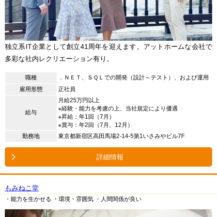
独立系IT企業として創立41周年を迎えます。アットホームな会社で
多彩な社内レクリエーション有り。
職種
．ＮＥＴ、ＳＱＬでの開発（設計～テスト）、および運用
雇用形態
正社員
月給25万円以上
※経験・能力を考慮の上、当社規定により優遇
給与
※昇給：年1回（7月）
※賞与：年2回（7月、12月）
勤務地
東京都新宿区高田馬場2-14-5第1いさみやビル7F
詳細情報
もみねこ堂
・能力を生かせる
・環境・雰囲気
・人間関係が良い