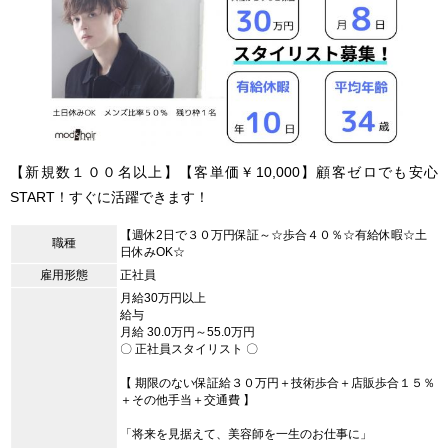
【新規数１００名以上】【客単価￥10,000】顧客ゼロでも安心
START！すぐに活躍できます！
【週休2日で３０万円保証～☆歩合４０％☆有給休暇☆土
職種
日休みOK☆
雇用形態
正社員
月給30万円以上
給与
月給 30.0万円～55.0万円
〇 正社員スタイリスト 〇
【 期限のない保証給３０万円＋技術歩合＋店販歩合１５％
＋その他手当＋交通費 】
「将来を見据えて、美容師を一生のお仕事に」