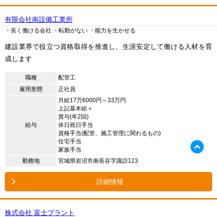
有限会社南設備工業所
・長く働ける会社
・転勤がない
・能力を生かせる
建設業界で役立つ資格取得を推進し、生涯安定して働ける人材を育
成します
職種
配管工
雇用形態
正社員
月給17万6000円～33万円
上記基本給＋
賞与(年2回)
給与
休日祝日手当
資格手当(配管、施工管理に関わるもの)
住宅手当
家族手当
勤務地
宮城県岩沼市南長谷字諏訪123
詳細情報
株式会社 富士プラント