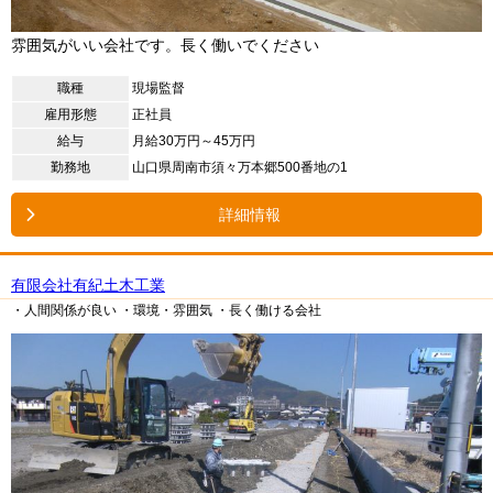
雰囲気がいい会社です。長く働いでください
職種
現場監督
雇用形態
正社員
給与
月給30万円～45万円
勤務地
山口県周南市須々万本郷500番地の1
詳細情報
有限会社有紀土木工業
・人間関係が良い
・環境・雰囲気
・長く働ける会社