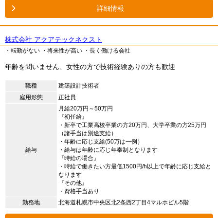
詳細情報
株式会社 アクアテックネクスト
・転勤がない
・将来性が高い
・長く働ける会社
年齢を問いません、女性の方で技術経験ありの方も歓迎
職種
建築設計技術者
雇用形態
正社員
月給20万円～50万円
『初任給』
・新卒で工業高校卒業の方20万円、大学卒業の方25万円
（諸手当は別途支給）
・年齢に応じ支給(50万は一例）
給与
・給与は年齢に応じ年奉制となります
『時給の場合』
・時給で働きたい方最低1500円/h以上で年齢に応じ支給と
なります
『その他』
・資格手当あり
勤務地
北海道札幌市中央区北2条西2丁目4マルホビル5階