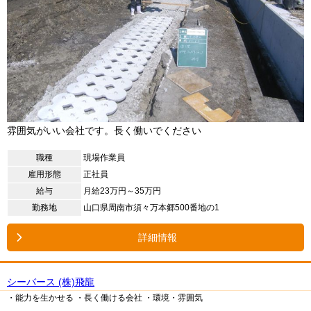
雰囲気がいい会社です。長く働いでください
職種
現場作業員
雇用形態
正社員
給与
月給23万円～35万円
勤務地
山口県周南市須々万本郷500番地の1
詳細情報
シーバース (株)飛龍
・能力を生かせる
・長く働ける会社
・環境・雰囲気