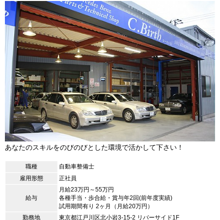
あなたのスキルをのびのびとした環境で活かして下さい！
職種
自動車整備士
雇用形態
正社員
月給23万円～55万円
給与
各種手当・歩合給・賞与年2回(前年度実績)
試用期間有り 2ヶ月（月給20万円）
勤務地
東京都江戸川区北小岩3-15-2 リバーサイド1F