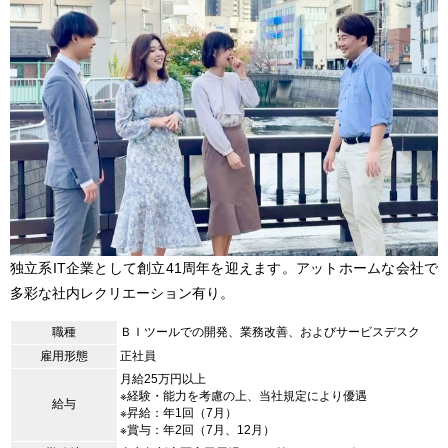
独立系IT企業として創立41周年を迎えます。アットホームな会社で
多彩な社内レクリエーション有り。
職種
ＢＩツールでの開発、業務改善、およびサービスデスク
雇用形態
正社員
月給25万円以上
※経験・能力を考慮の上、当社規定により優遇
給与
※昇給：年1回（7月）
※賞与：年2回（7月、12月）