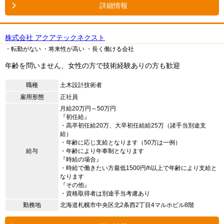
詳細情報
株式会社 アクアテックネクスト
・転勤がない
・将来性が高い
・長く働ける会社
年齢を問いません、女性の方で技術経験ありの方も歓迎
職種
土木設計技術者
雇用形態
正社員
月給20万円～50万円
『初任給』
・高卒初任給20万、大卒初任給給25万（諸手当別途支
給）
・年齢に応じ支給となります（50万は一例）
給与
・年齢により年奉制となります
『時給の場合』
・時給で働きたい方最低1500円/h以上で年齢により支給と
なります
『その他』
・資格取得者は別途手当考慮あり
勤務地
北海道札幌市中央区北2条西2丁目4マルホビル8階