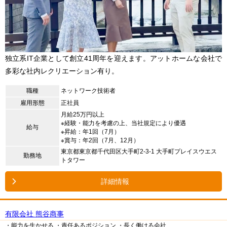
独立系IT企業として創立41周年を迎えます。アットホームな会社で
多彩な社内レクリエーション有り。
職種
ネットワーク技術者
雇用形態
正社員
月給25万円以上
※経験・能力を考慮の上、当社規定により優遇
給与
※昇給：年1回（7月）
※賞与：年2回（7月、12月）
東京都東京都千代田区大手町2-3-1 大手町プレイスウエス
勤務地
トタワー
詳細情報
有限会社 熊谷商事
・能力を生かせる
・責任あるポジション
・長く働ける会社