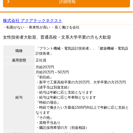
詳細情報
株式会社 アクアテックネクスト
・転勤がない
・将来性が高い
・長く働ける会社
女性技術者大歓迎、普通高校・文系大学卒業の方も大歓迎
「プラント機械・電気設計技術者」、「建築機械・電気設
職種
計技術者」
雇用形態
正社員
月給20万円
月給20万円～50万円
『初任給』
・新卒で工業高校卒業の方20万円、大学卒業の方25万円
（諸手当は別途支給）
・給与は年齢に応じ支給となります
給与
・給与は年齢に応じ年奉制となります
『時給の場合』
・時給で働きたい方最低1500円/h以上で年齢に応じ支給と
なります
『その他』
・資格手当あり
・嘱託採用希望の方（別途相談）