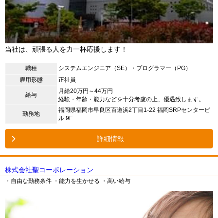
当社は、頑張る人を力一杯応援します！
職種
システムエンジニア（SE）・プログラマー（PG）
雇用形態
正社員
月給20万円～44万円
給与
経験・年齢・能力などを十分考慮の上、優遇致します。
福岡県福岡市早良区百道浜2丁目1-22 福岡SRPセンタービ
勤務地
ル 9F
詳細情報
株式会社聖コーポレーション
・自由な勤務条件
・能力を生かせる
・高い給与