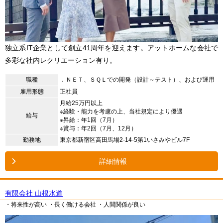
独立系IT企業として創立41周年を迎えます。アットホームな会社で
多彩な社内レクリエーション有り。
職種
．ＮＥＴ、ＳＱＬでの開発（設計～テスト）、および運用
雇用形態
正社員
月給25万円以上
※経験・能力を考慮の上、当社規定により優遇
給与
※昇給：年1回（7月）
※賞与：年2回（7月、12月）
勤務地
東京都新宿区高田馬場2-14-5第1いさみやビル7F
詳細情報
有限会社 山根水道
・将来性が高い
・長く働ける会社
・人間関係が良い