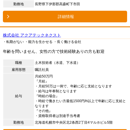
勤務地
長野県下伊那郡高森町下市田
詳細情報
株式会社 アクアテックネクスト
・転勤がない
・能力を生かせる
・長く働ける会社
年齢を問いません、女性の方で技術経験ありの方も歓迎
職種
土木技術者（水道、下水道）
雇用形態
嘱託社員
月給50万円
『月給』
・月給50万は一例で、年齢に応じ支給となります
・給与は年奉制となります
給与
『時給の場合』
・時給で働きたい方最低1500円/h以上で年齢に応じ支給と
なります
『その他』
・資格取得者は別途手当考慮
勤務地
北海道札幌市中央区北2条西2丁目4マルホビル5階