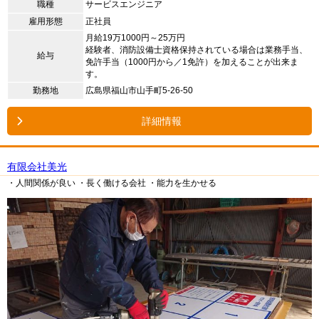
職種
サービスエンジニア
雇用形態
正社員
月給19万1000円～25万円
経験者、消防設備士資格保持されている場合は業務手当、
給与
免許手当（1000円から／1免許）を加えることが出来ま
す。
勤務地
広島県福山市山手町5-26-50
詳細情報
有限会社美光
・人間関係が良い
・長く働ける会社
・能力を生かせる