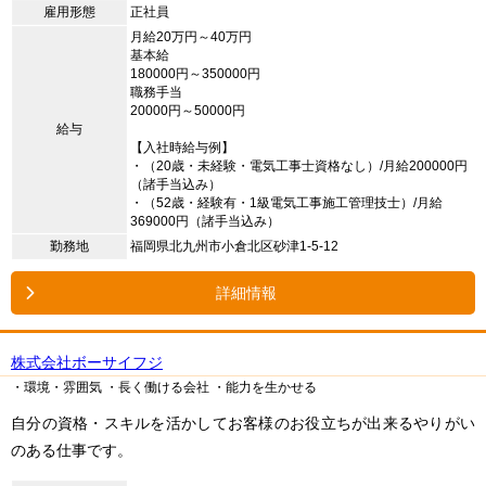
雇用形態
正社員
月給20万円～40万円
基本給
180000円～350000円
職務手当
20000円～50000円
給与
【入社時給与例】
・（20歳・未経験・電気工事士資格なし）/月給200000円
（諸手当込み）
・（52歳・経験有・1級電気工事施工管理技士）/月給
369000円（諸手当込み）
勤務地
福岡県北九州市小倉北区砂津1-5-12
詳細情報
株式会社ボーサイフジ
・環境・雰囲気
・長く働ける会社
・能力を生かせる
自分の資格・スキルを活かしてお客様のお役立ちが出来るやりがい
のある仕事です。