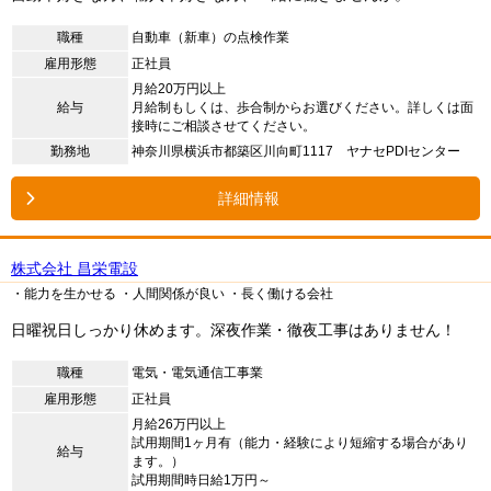
職種
自動車（新車）の点検作業
雇用形態
正社員
月給20万円以上
給与
月給制もしくは、歩合制からお選びください。詳しくは面
接時にご相談させてください。
勤務地
神奈川県横浜市都築区川向町1117 ヤナセPDIセンター
詳細情報
株式会社 昌栄電設
・能力を生かせる
・人間関係が良い
・長く働ける会社
日曜祝日しっかり休めます。深夜作業・徹夜工事はありません！
職種
電気・電気通信工事業
雇用形態
正社員
月給26万円以上
試用期間1ヶ月有（能力・経験により短縮する場合があり
給与
ます。）
試用期間時日給1万円～