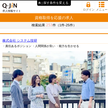
探す条件を変える
ログイン
メニュー
求人情報サイト
資格取得を応援の求人
253
検索結果
件（1件-25件）
株式会社 システム技研
・責任あるポジション
・人間関係が良い
・能力を生かせる