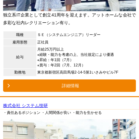
独立系IT企業として創立41周年を迎えます。アットホームな会社で
多彩な社内レクリエーション有り。
職種
ＳＥ（システムエンジニア）リーダー
雇用形態
正社員
月給25万円以上
※経験・能力を考慮の上、当社規定により優遇
給与
※昇給：年1回（7月）
※賞与：年2回（7月、12月）
勤務地
東京都新宿区高田馬場2-14-5第1いさみやビル7F
詳細情報
株式会社 システム技研
・責任あるポジション
・人間関係が良い
・能力を生かせる