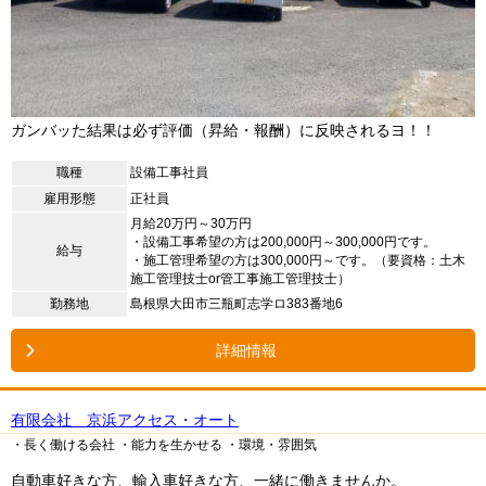
ガンバッた結果は必ず評価（昇給・報酬）に反映されるヨ！！
職種
設備工事社員
雇用形態
正社員
月給20万円～30万円
・設備工事希望の方は200,000円～300,000円です。
給与
・施工管理希望の方は300,000円～です。（要資格：土木
施工管理技士or管工事施工管理技士）
勤務地
島根県大田市三瓶町志学ロ383番地6
詳細情報
有限会社 京浜アクセス・オート
・長く働ける会社
・能力を生かせる
・環境・雰囲気
自動車好きな方、輸入車好きな方、一緒に働きませんか。