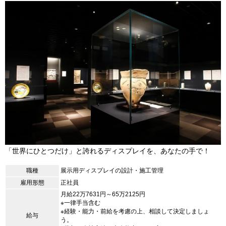
「世界にひとつだけ」と誇れるディスプレイを、あなたの手で！
職種
展示用ディスプレイの設計・施工管理
雇用形態
正社員
月給22万7631円～65万2125円
※一律手当含む
※経験・能力・前給を考慮の上、相談して決定しましょ
給与
う。