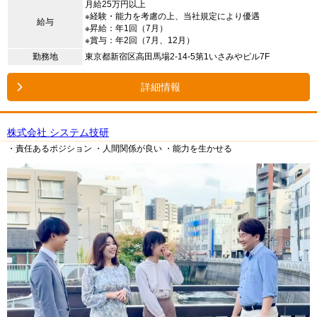
月給25万円以上
※経験・能力を考慮の上、当社規定により優遇
給与
※昇給：年1回（7月）
※賞与：年2回（7月、12月）
勤務地
東京都新宿区高田馬場2-14-5第1いさみやビル7F
詳細情報
株式会社 システム技研
・責任あるポジション
・人間関係が良い
・能力を生かせる