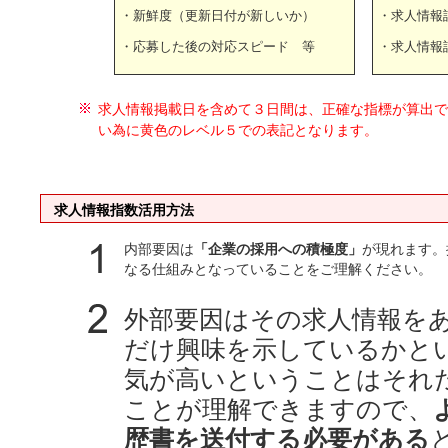
・新鮮度（更新日付が新しいか）
・求人情報
・応募した後の対応スピード 等
・求人情報
求人情報掲載日を含めて３日間は、正確な指標が算出で
い為に黄色のレベル５での表記となります。
求人情報指数活用方法
内部要因は
「企業の採用への積極度」
が現れます。
なる仕組みとなっていることをご理解ください。
外部要因はその求人情報を
だけ興味を示しているかと
気が高いということはそれ
ことが理解できますので、
歴書を送付する必要がある