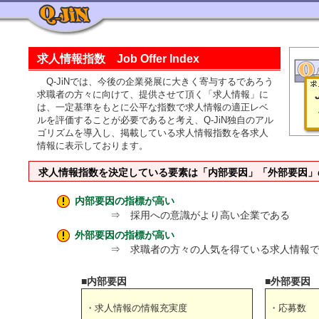
求人情報指数 Job Offer Index
Q-JiNでは、今後の企業発展に大きく寄与するであろう
求職者の方々に向けて、提供させて頂く「求人情報」に
は、一定基準をもとに公平な指数で求人情報の適正レベ
ルを評価することが必要であると考え、Q-JiN独自のアル
ゴリズムを導入し、掲載している求人情報指数を各求人
情報に表示しております。
求人情報指数を決定している要素は「内部要因」「外部要因」
内部要因の指標が高い
⇒ 採用への意識がより高い企業である
外部要因の指標が高い
⇒ 求職者の方々の人気を得ている求人情報
■内部要因
■外部要因
・求人情報の情報充実度
・応募数