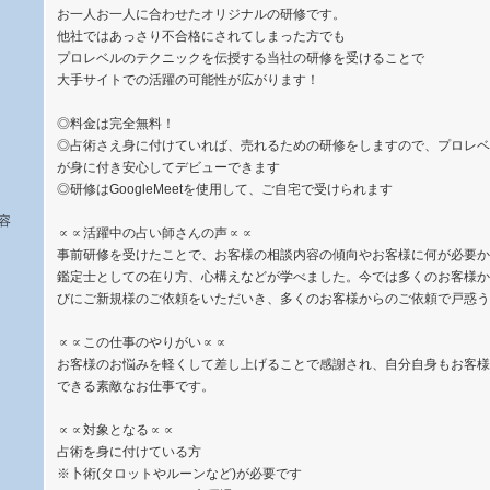
お一人お一人に合わせたオリジナルの研修です。
他社ではあっさり不合格にされてしまった方でも
プロレベルのテクニックを伝授する当社の研修を受けることで
大手サイトでの活躍の可能性が広がります！
◎料金は完全無料！
◎占術さえ身に付けていれば、売れるための研修をしますので、プロレベ
が身に付き安心してデビューできます
◎研修はGoogleMeetを使用して、ご自宅で受けられます
容
∝∝活躍中の占い師さんの声∝∝
事前研修を受けたことで、お客様の相談内容の傾向やお客様に何が必要か
鑑定士としての在り方、心構えなどが学べました。今では多くのお客様か
びにご新規様のご依頼をいただいき、多くのお客様からのご依頼で戸惑う
∝∝この仕事のやりがい∝∝
お客様のお悩みを軽くして差し上げることで感謝され、自分自身もお客様
できる素敵なお仕事です。
∝∝対象となる∝∝
占術を身に付けている方
※卜術(タロットやルーンなど)が必要です