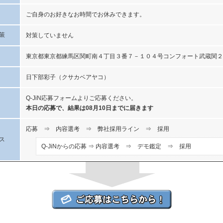
ご自身のお好きなお時間でお休みできます。
策
対策していません
東京都東京都練馬区関町南４丁目３番７－１０４号コンフォート武蔵関２
日下部彩子（クサカベアヤコ）
Q-JiN応募フォームよりご応募ください。
本日の応募で、結果は08月10日までに届きます
応募 ⇒ 内容選考 ⇒ 弊社採用ライン ⇒ 採用
ス
Q-JiNからの応募 ⇒ 内容選考 ⇒ デモ鑑定 ⇒ 採用