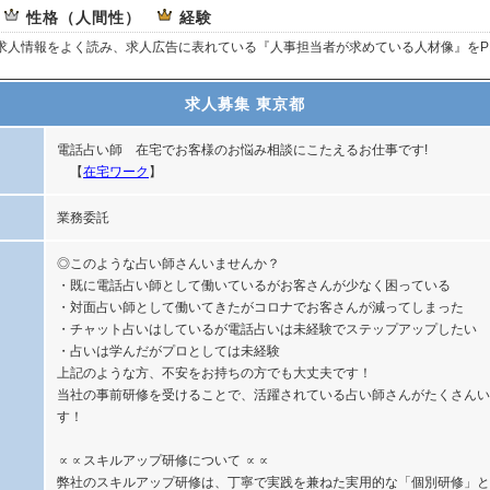
性格（人間性）
経験
、求人情報をよく読み、求人広告に表れている『人事担当者が求めている人材像』をP
求人募集 東京都
電話占い師 在宅でお客様のお悩み相談にこたえるお仕事です!
【
在宅ワーク
】
業務委託
◎このような占い師さんいませんか？
・既に電話占い師として働いているがお客さんが少なく困っている
・対面占い師として働いてきたがコロナでお客さんが減ってしまった
・チャット占いはしているが電話占いは未経験でステップアップしたい
・占いは学んだがプロとしては未経験
上記のような方、不安をお持ちの方でも大丈夫です！
当社の事前研修を受けることで、活躍されている占い師さんがたくさんい
す！
∝∝スキルアップ研修について ∝∝
弊社のスキルアップ研修は、丁寧で実践を兼ねた実用的な「個別研修」と