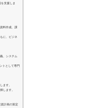
成を支援しま
資料作成、課
もに、ビジネ
義、システム
タントとして専門
します。
揮します。
投資計画の策定