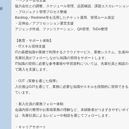
・ベンダー管理支援
協力会社との調整、スケジュール管理、品質確認、課題エスカレーション
容
・プロジェクト管理プロセス整備
Backlog／Redmine等を活用したチケット運用、管理ルール策定
・定例会／アプリセッション運営支援
アジェンダ作成、ファシリテーション、QA管理、ToDo整理
【教育・サポート体制】
・ITスキル習得支援
ITの基礎知識や業務で利用するクラウドサービス、業務システム、生成A
先輩社員がフォローしながら知識の習得をサポートします。
IT知識の習得に必要な参考書籍や学習資料については、先輩社員と相談
て購入を支援します。
・OJT（実務を通じた指導）
入社後はOJTを通じて、業務に必要な知識やスキルを段階的に習得でき
ています。
・新入社員の業務フォロー体制
会議内容の整理やお客様業務の理解など、未経験者がつまずきやすいポイ
は、先輩社員によるレビューや相談を通じてフォローします。
・キャリアサポート