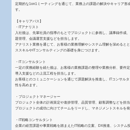
定期的な1on1ミーティングを通じて、業務上の課題の解決やキャリア形
す。
【キャリアパス】
・ITアナリスト
入社後は、先輩社員の指導のもとでプロジェクトに参画し、議事録作成、
題管理、会議運営支援などを担当します。
アナリスト業務を通じて、お客様の業務理解やシステム理解を深めるとと
ススキルやITコンサルティングの基礎を身につけます。
・ITコンサルタント
一定の実務経験を経た後は、お客様の業務課題の整理や業務分析、要件定
導入支援などの上流工程を担当します。
お客様とのコミュニケーションを通じて課題解決を推進し、ITコンサル
性を高めます。
・プロジェクトマネージャー
プロジェクト全体の計画策定や進捗管理、品質管理、顧客調整などを担当
プロジェクトの成功に向けてチームをリードし、マネジメントスキルを発
・IT戦略コンサルタント
企業の経営課題や事業戦略を踏まえたIT戦略の立案、DX推進、システム