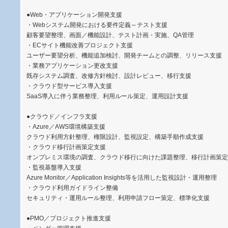
●Web・アプリケーション開発支援
・Webシステム開発における要件定義～テスト支援
顧客要望整理、画面／機能設計、テスト計画・実施、QA管理
・ECサイト機能改善プロジェクト支援
ユーザー要望分析、機能追加検討、開発チームとの調整、リリース支援
・業務アプリケーション更改支援
既存システム調査、改修方針検討、設計レビュー、移行支援
・クラウド型サービス導入支援
SaaS導入に伴う業務整理、利用ルール策定、運用設計支援
●クラウド／インフラ支援
・Azure／AWS環境構築支援
クラウド利用方針整理、権限設計、監視設定、構築手順作成支援
・クラウド移行計画策定支援
オンプレミス環境の調査、クラウド移行に向けた課題整理、移行計画策定
・監視基盤導入支援
Azure Monitor／Application Insights等を活用した監視設計・運用整理
・クラウド利用ガイドライン整備
セキュリティ・運用ルール整理、利用申請フロー策定、標準化支援
●PMO／プロジェクト推進支援