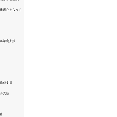
興味関心をもって
ール策定支援
書作成支援
ル支援
援