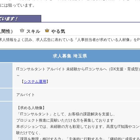
には狙っています。
ルティング株式会社はここを重視しています
人間性）
スキル
やる気
、求人情報をよく読み、求人広告に表れている『人事担当者が求めている人材像』をP
求人募集 埼玉県
ITコンサルタント アルバイト 未経験からITコンサルへ（DX支援・育成型）
～
【
システム運用
】
アルバイト
【求める人物像】
「ITコンサルタント」として、お客様の課題解決を支援し、
プロジェクト推進に貢献いただける方を募集しております
本ポジションでは、未経験の方も歓迎しております。高度なIT知識やコ
験だけでなく、
「課題を整理・検討する力」「主体的に行動する力」「継続的に成長する