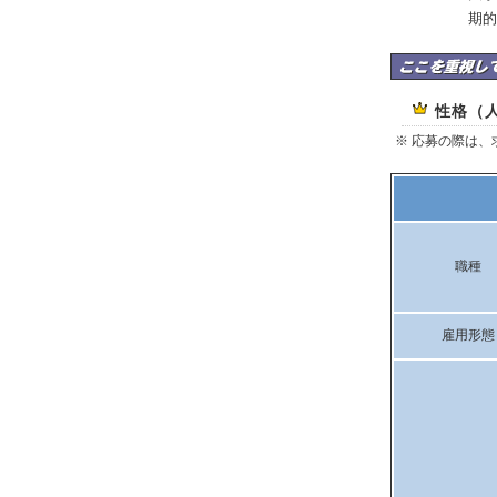
期的
ドラマジックコンサ
性格（
※ 応募の際は
職種
雇用形態