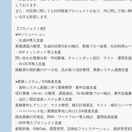
しております。
また、AI活用に関しても社内推進プロジェクトがあり、AIに関して強い
いる方も歓迎します。
【プロジェクト例】
●AIソリューション
・生成AI導入支援
業務課題の整理、生成AI活用方針の検討、業務フロー改善、社内利用ル
・AIチャットボット導入支援
問い合わせ業務分析、FAQ整備、チャットボット設計、テスト・運用支援
・AI-OCR導入支援
紙帳票や契約書のデータ化、読み取り項目整理、業務システム連携支援
●業務システム／DX推進支援
・基幹システム刷新に伴う業務整理・要件定義支援
現行業務（As-Is）の整理、課題抽出、To-Be業務フロー検討、要件定義
・会計／固定資産システム導入支援
業務要件ヒアリング、マスタ整理、移行計画策定、テスト・移行リハーサ
・ペーパーレス化／業務効率化に向けたDX推進支援
既存業務の可視化、RPA・ワークフロー導入検討、運用改善提案
・ERP導入プロジェクト支援
顧客折衝、Fit&Gap、課題管理、定例会ファシリテーション、進捗管理支