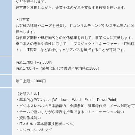
などを担当します。
経営層と連携しながら、企業全体の変革を支援する役割を担います。
・IT営業
お客様の課題やニーズを把握し、ITコンサルティングやシステム導入に
担当します。
新規顧客開拓や既存顧客との関係構築を通じて、事業拡大に貢献します。
※ご本人の志向や適性に応じて、「プロジェクトマネージャー」「IT戦
ト」「IT営業」など多様なキャリアパスを選択することが可能です。
時給1,700円～2,500円
時給1700円～（経験に応じて優遇／平均時給1800）
毎日上限：1000円
【必須スキル】
・基本的なPCスキル（Windows、Word、Excel、PowerPoint）
・ビジネスレベルの日本語能力（会議参加、議事録作成、メール対応が可
・チームで協力しながら業務を推進できるコミュニケーション能力
・資料作成能力
・ITスキル（基本情報技術者レベル）
・ロジカルシンキング