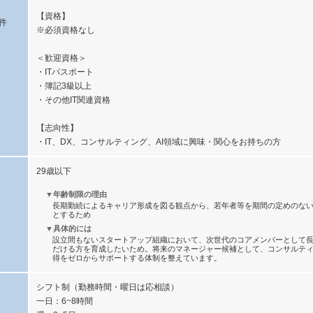
【資格】
件
※必須資格なし
＜歓迎資格＞
・ITパスポート
・簿記3級以上
・その他IT関連資格
【志向性】
・IT、DX、コンサルティング、AI領域に興味・関心をお持ちの方
29歳以下
▼年齢制限の理由
長期勤続によるキャリア形成を図る観点から、若年者等を期間の定めのな
とするため
▼具体的には
設立間もないスタートアップ組織において、次世代のコアメンバーとして
だける方を育成したいため。将来のマネージャー候補として、コンサルテ
得をゼロからサポートする体制を整えています。
シフト制（勤務時間・曜日は応相談）
一日：6~8時間