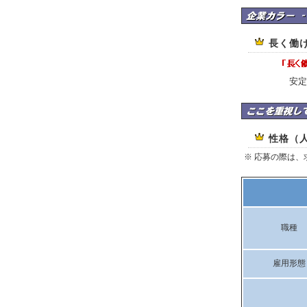
神中工業株式会社の
長く働
安定
神中工業株式会社は
性格（
※ 応募の際は
職種
雇用形態