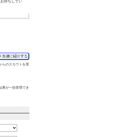
をお待ちしてい
からの
スカウトを受
結果が
一括管理
でき