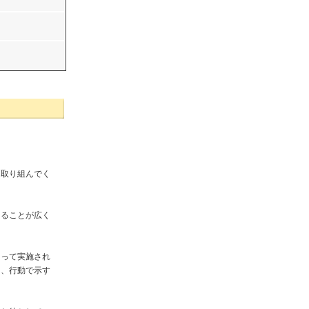
に取り組んでく
あることが広く
もって実施され
し、行動で示す