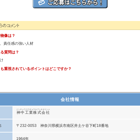
人事担当者様からのコメント
人物像は？
、責任感の強い人材
れる質問は？
け
とも重視されているポイントはどこですか？
会社情報
ジンチュウコウギョウカブシキガイシャ
神中工業株式会社
地
〒232-0053 神奈川県横浜市南区井土ケ谷下町18番地
1964年