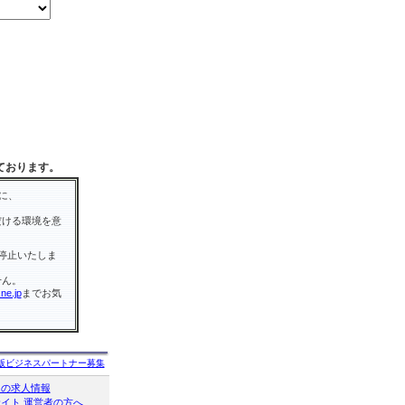
ております。
に、
だける環境を意
停止いたしま
せん。
ne.jp
までお気
版ビジネスパートナー募集
クの求人情報
イト 運営者の方へ