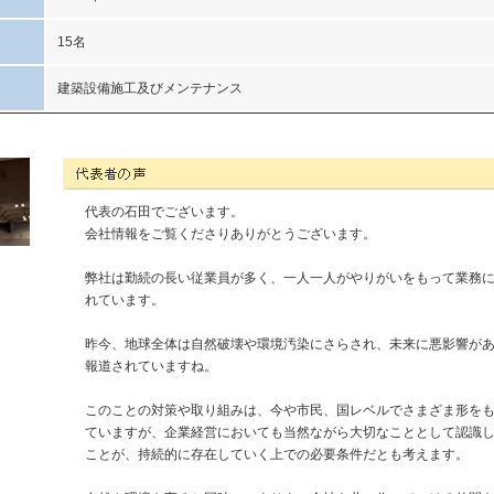
15名
建築設備施工及びメンテナンス
神中工業株式会社の代表者コメント
代表の石田でございます。
会社情報をご覧くださりありがとうございます。
弊社は勤続の長い従業員が多く、一人一人がやりがいをもって業務
れています。
昨今、地球全体は自然破壊や環境汚染にさらされ、未来に悪影響が
報道されていますね。
このことの対策や取り組みは、今や市民、国レベルでさまざま形を
ていますが、企業経営においても当然ながら大切なこととして認識
ことが、持続的に存在していく上での必要条件だとも考えます。