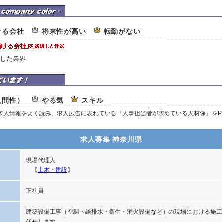
企業カラー
ける会社
将来性が高い
転勤がない
した業界
ここを重視しています
人間性）
やる気
スキル
、求人情報をよく読み、求人広告に表れている『人事担当者が求めている人材像』をP
求人募集 神奈川県
現場代理人
【
土木・建設
】
正社員
建築設備工事（空調・給排水・衛生・消火設備など）の現場における施工
任せします。