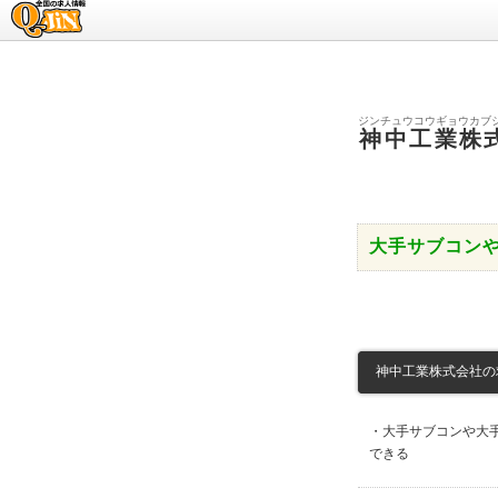
求人情報のQ-JiN
ジンチュウコウギョウカブ
神中工業株
大手サブコン
神中工業株式会社の求人
・大手サブコンや大
できる