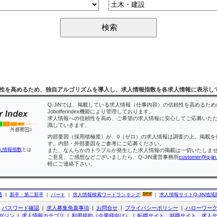
性を高めるため、独自アルゴリズムを導入し、求人情報指数を各求人情報に表示し
Q-JiNでは、掲載している求人情報（仕事内容）の信頼性を高めるため
Jobofferindex機能により管理しております。
求人情報への信頼性を高め、ご希望の求人情報に安心してご応募いた
識していきます。
内部要因（採用積極度）が、0（ゼロ）の求人情報は調査の上、掲載を
す。内部・外部要因をご参考にご応募ください。
人情報指数
とは
また、なんらかのトラブルが発生した求人情報の掲載は一切いたしま
ご意見、ご感想などございましたら、Q-JiN運営事務所
customer@q-jin.
軽にご連絡下さい。
遣
|
新卒・第二新卒
|
パート
|
求人情報検索ワードランキング
|
求人情報サイト
Q-JiN
地域
|
パスワード確認
|
求人募集免責事項
|
お問合せ
|
プライバシーポリシー
|
ハローワー
ガジン
|
求人情報カテゴリ
|
利用規約（企業様向け）
|
転職サイト、就職サイト、求人サ