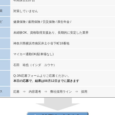
年間休日120 日
策
対策していません
ど
健康保険 / 雇用保険 / 労災保険 / 厚生年金 /
未経験OK、資格取得支援あり、長期的に安定した業界
神奈川県横浜市南区井土ケ谷下町18番地
マイカー通勤OK(駐車場なし)
石田 祐也（イシダ ユウヤ）
Q-JiN応募フォームよりご応募ください。
本日の応募で、結果は08月12日までに届きます
ス
応募 ⇒ 内容選考 ⇒ 弊社採用ライン ⇒ 採用