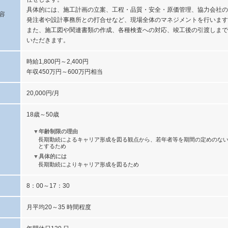
具体的には、施工計画の立案、工程・品質・安全・原価管理、協力会社の
容
発注者や設計事務所との打合せなど、現場全体のマネジメントを行います
また、施工図や関連書類の作成、各種検査への対応、竣工後の引渡しまで
いただきます。
時給1,800円～2,400円
年収450万円～600万円相当
20,000円/月
18歳～50歳
▼年齢制限の理由
長期勤続によるキャリア形成を図る観点から、若年者等を期間の定めのな
とするため
▼具体的には
長期勤続によりキャリア形成を図るため
8：00～17：30
月平均20～35 時間程度