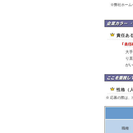
※弊社ホームページ 
株式会社 システム技
責任あ
大手
り直
がい
株式会社 システム
性格（
※ 応募の際は
職種