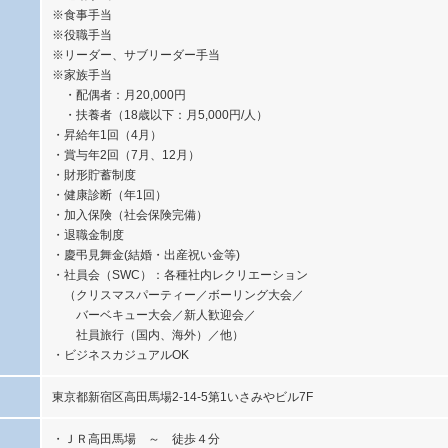
※食事手当
※役職手当
※リーダー、サブリーダー手当
※家族手当
・配偶者：月20,000円
・扶養者（18歳以下：月5,000円/人）
・昇給年1回（4月）
・賞与年2回（7月、12月）
・財形貯蓄制度
・健康診断（年1回）
・加入保険（社会保険完備）
・退職金制度
・慶弔見舞金(結婚・出産祝い金等)
・社員会（SWC）：各種社内レクリエーション
（クリスマスパーティー／ボーリング大会／
バーベキュー大会／新人歓迎会／
社員旅行（国内、海外）／他）
・ビジネスカジュアルOK
東京都新宿区高田馬場2-14-5第1いさみやビル7F
・ＪＲ高田馬場 ～ 徒歩４分