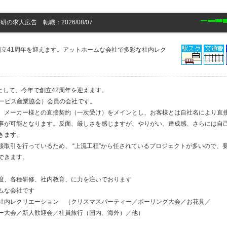
の求人広告 転職：2026/08/07
創立41周年を迎えます。アットホームな会社で多彩な社内レク
業として、今年で創立42周年を迎えます。
報サービス産業協会）会員の会社です。
、メーカー様との直接契約（一次受け）をメインとし、お客様とは自社名により直
事が可能となります。反面、厳しさを感じますが、やりがい、達成感、さらには自
きます。
接取引を行っているため、 “上流工程”から任されているプロジェクトが多いので、
できます。
度、各種研修、社内教育、に力を注いでおります
ムな会社です
社内レクリエーション （クリスマスパーティー／ボーリング大会／お花見／
大会／新人歓迎会／社員旅行（国内、海外）／他）