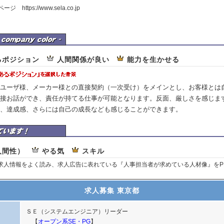
https://www.sela.co.jp
研の企業カラー
るポジション
人間関係が良い
能力を生かせる
ユーザ様、メーカー様との直接契約（一次受け）をメインとし、お客様とは
接お話ができ、責任が持てる仕事が可能となります。反面、厳しさを感じま
、達成感、さらには自己の成長なども感じることができます。
技研はここを重視しています
人間性）
やる気
スキル
、求人情報をよく読み、求人広告に表れている『人事担当者が求めている人材像』をP
求人募集 東京都
ＳＥ（システムエンジニア）リーダー
【
オープン系SE・PG
】