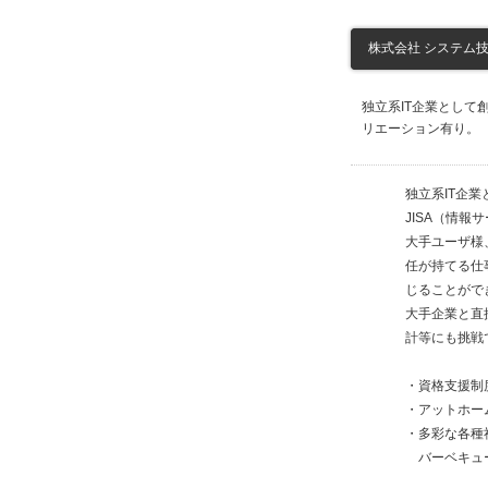
株式会社 システム技研
独立系IT企業として
リエーション有り。
独立系IT企
JISA（情
大手ユーザ様
任が持てる仕
じることがで
大手企業と直
計等にも挑戦
・資格支援制
・アットホー
・多彩な各種
バーベキュー