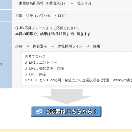
・東西線高田馬場（6番出入口） ～ 徒歩１分
川端 弘美（カワバタ ヒロミ）
Q-JiN応募フォームよりご応募ください。
本日の応募で、結果は08月12日までに届きます
応募 ⇒ 内容選考 ⇒ 弊社採用ライン ⇒ 採用
選考プロセス
STEP1：エントリー
ス
STEP2：書類選考・面接
STEP3：内定
※STEP1とSTEP2の間：希望により企業説明会 (対面、Webでの実
技研の人事担当者様からのコメント