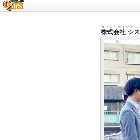
求人情報のQ-JiN
カブシキカイシャ 
株式会社 シ