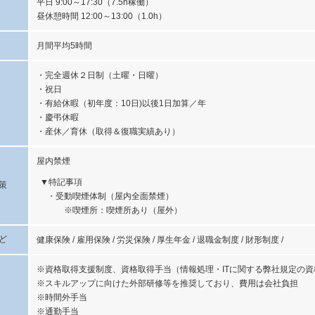
平日 9:00～17:30（7.5h稼働）
昼休憩時間 12:00～13:00（1.0h）
月間平均5時間
・完全週休２日制（土曜・日曜）
・祝日
・有給休暇（初年度：10日)以後1日加算／年
・慶弔休暇
・産休／育休（取得＆復職実績あり）
屋内禁煙
特記事項
策
・受動喫煙体制（屋内全面禁煙）
※喫煙所：喫煙所あり（屋外）
ど
健康保険 / 雇用保険 / 労災保険 / 厚生年金 / 退職金制度 / 財形制度 /
※資格取得支援制度、資格取得手当（情報処理・ITに関する弊社規定の
※スキルアップに向けた外部研修等を推奨しており、費用は会社負担
※時間外手当
※通勤手当