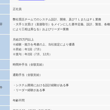
正社員
弊社受託チームでのシステム設計、開発、及びＴＬまたはＰＬ業務
容
・大手１次受け（直接取引）をメインにした要件定義、設計、製造、各種
により工程は異なる）およびリーダー業務
月給25万円以上
※経験・能力を考慮の上、当社規定により優遇
※昇給：年1回（7月）
※賞与：年2回（7月、12月）
時間外手当（全額支給）
通勤手当（全額支給）
・システム開発における設計経験がある事
件
・リーダー経験がある事
年齢不問