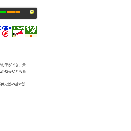
接お話ができ、責
己の成長なども感
要件定義や基本設