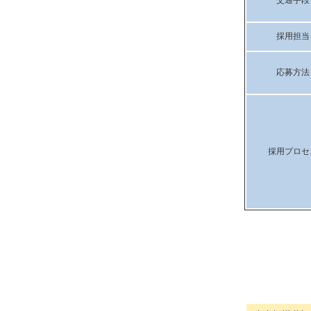
交通手段
採用担当
応募方法
採用プロセ
株式会社 システム