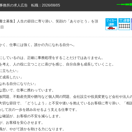
務所の求人広告 転職：2026/08/05
法書士募集】人生の節目に寄り添い、笑顔の「ありがとう」を頂
7日
かく、仕事には強く。誰かの力になれる自分へ。
にしているのは、正確に事務処理をすることだけではありません。
を考え、人の役に立つことに喜びを感じ、自分自身も成長していくこと。
に立ちたい」
て成長したい」
なれる自分になりたい」
な思いで、仕事に携わっています。
族問題、不動産売買や贈与など個人間の問題、会社設立や役員変更など会社や法人
大切な節目で、「どうしよう」と不安や迷いを抱えているお客様に寄り添い、「相
、安心して次の一歩を踏み出せるよう支える仕事です。
な確認が、お客様の不安を減らします。
が、お客様を安心させます。
識が、やがて誰かを助ける力になります。