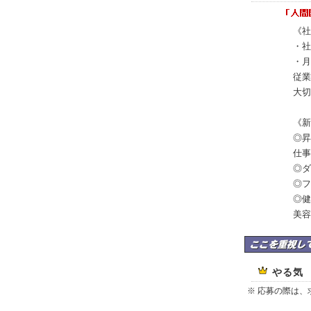
《社
・社
・月
従業
大切
《新
◎昇
仕事
◎ダ
◎フ
◎健
美容
けいのすけ司法書士
やる気
※ 応募の際は