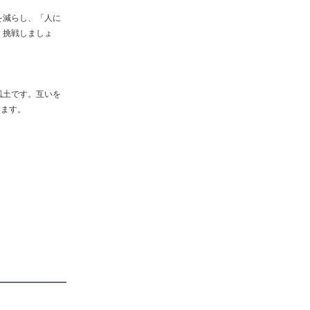
を減らし、「人に
く挑戦しましょ
風土です。互いを
います。