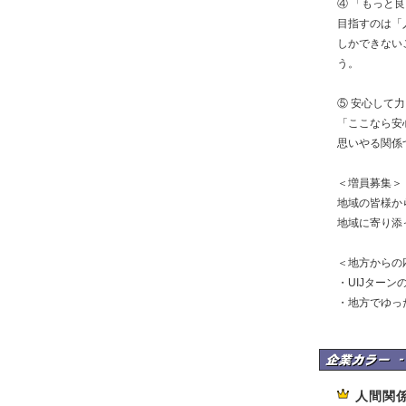
④ 「もっと
目指すのは「
しかできない
う。
⑤ 安心して
「ここなら安
思いやる関係
＜増員募集＞
地域の皆様か
地域に寄り添
＜地方からの
・UIJターン
・地方でゆっ
けいのすけ司法書士
人間関