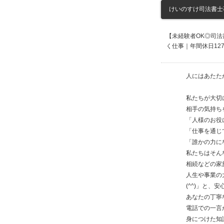
けいのすけ司法書士事
【未経験者OK◎司
く仕事｜年間休日12
人にはあたた
私たちが大切
相手の気持ち
「人様のお役
「仕事を通じ
「誰かの力に
私たちはそん
相続などの家
人生や事業の
(^^)」と
あなたの丁寧
電話での一言
身につけた知