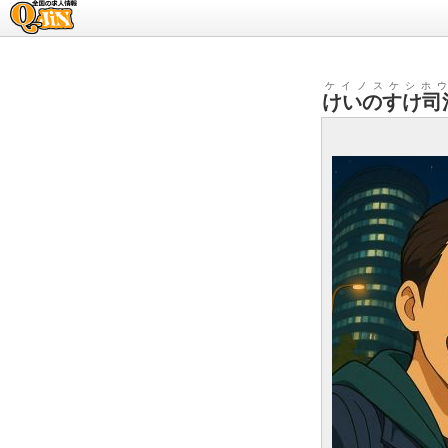
求人情報のQ-JiN
ケイノスケシホ
けいのすけ司