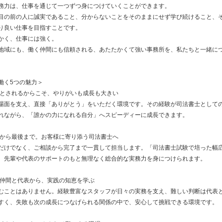
務力は、仕事を通じて一つずつ身につけていくことができます。
目の前の人に誠実であること、分からないことをそのままにせず学び続けること、
り良い仕事を目指すことです。
かく、仕事には強く。
地域にも、働く仲間にも信頼される、あたたかくて強い事務所を、私たちと一緒に
働く5つの魅力＞
要とされるからこそ、やりがいも成長も大きい
場面を支え、直接「ありがとう」をいただく環境です。その経験が司法書士として
れながら、「誰かの力になれる自分」へスピーディーに成長できます。
初から最後まで。お客様に寄り添う司法書士へ
だけでなく、ご相談から完了まで一貫して担当します。「司法書士試験で培った幅
、先輩や代表のサポートのもと無理なく総合的な実務力を身につけられます。
な仲間と代表から、実践の知恵を学ぶ
むことはありません。経験豊富なスタッフが日々の実務を支え、難しい判断は代表
すく、失敗も次の成長につなげられる関係の中で、安心して挑戦できる環境です。