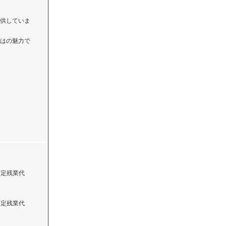
供していま
はの魅力で
 固定残業代
 固定残業代