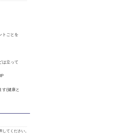
ントごとを
どは立って
P
す(健康と
Rしてください。