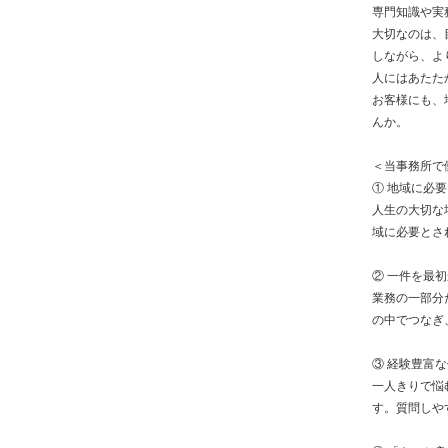
専門知識や実
大切なのは、
しながら、よ
人にはあたた
お客様にも、
んか。
＜当事務所で
① 地域に必
人生の大切な
域に必要とさ
② 一件を最
業務の一部分
の中でつなぎ
③ 経験豊富
一人きりで悩
す。質問しや