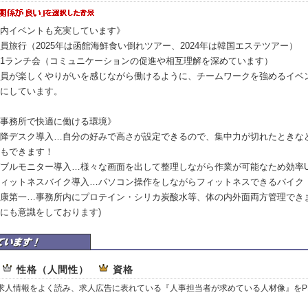
内イベントも充実しています》
員旅行（2025年は函館海鮮食い倒れツアー、2024年は韓国エステツアー）
1ランチ会（コミュニケーションの促進や相互理解を深めています）
員が楽しくやりがいを感じながら働けるように、チームワークを強めるイベ
にしています。
事務所で快適に働ける環境》
降デスク導入…自分の好みで高さが設定できるので、集中力が切れたときな
もできます！
ブルモニター導入…様々な画面を出して整理しながら作業が可能なため効率U
ィットネスバイク導入…パソコン操作をしながらフィットネスできるバイク
康第一…事務所内にプロテイン・シリカ炭酸水等、体の内外面両方管理できま
にも意識をしております)
事務所はここを重視しています
性格（人間性）
資格
、求人情報をよく読み、求人広告に表れている『人事担当者が求めている人材像』をP