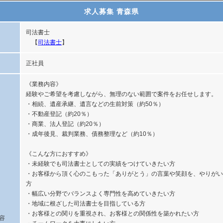
求人募集 青森県
司法書士
【
司法書士
】
正社員
《業務内容》
経験やご希望を考慮しながら、無理のない範囲で案件をお任せします。
・相続、遺産承継、遺言などの生前対策（約50％）
・不動産登記（約20％）
・商業、法人登記（約20％）
・成年後見、裁判業務、債務整理など（約10％）
《こんな方におすすめ》
・未経験でも司法書士としての実績をつけていきたい方
・お客様から頂く心のこもった「ありがとう」の言葉や笑顔を、やりがい
方
・幅広い分野でバランスよく専門性を高めていきたい方
・地域に根ざした司法書士を目指している方
・お客様との関りを重視され、お客様との関係性を築かれたい方
容