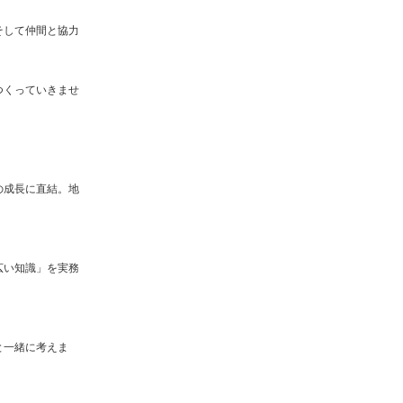
そして仲間と協力
つくっていきませ
の成長に直結。地
広い知識」を実務
と一緒に考えま