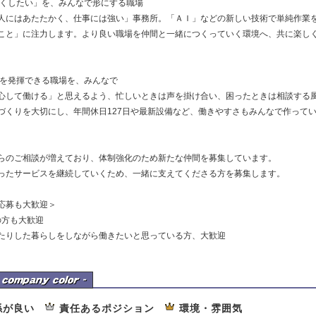
良くしたい」を、みんなで形にする職場
人にはあたたかく、仕事には強い」事務所。「ＡＩ」などの新しい技術で単純作業
こと」に注力します。より良い職場を仲間と一緒につくっていく環境へ、共に楽し
力を発揮できる職場を、みんなで
心して働ける」と思えるよう、忙しいときは声を掛け合い、困ったときは相談する
づくりを大切にし、年間休日127日や最新設備など、働きやすさもみんなで作って
らのご相談が増えており、体制強化のため新たな仲間を募集しています。
ったサービスを継続していくため、一緒に支えてくださる方を募集します。
応募も大歓迎＞
の方も大歓迎
たりした暮らしをしながら働きたいと思っている方、大歓迎
事務所の企業カラー
係が良い
責任あるポジション
環境・雰囲気