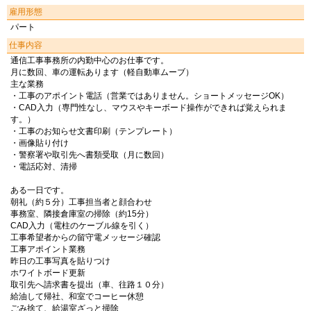
雇用形態
パート
仕事内容
通信工事事務所の内勤中心のお仕事です。
月に数回、車の運転あります（軽自動車ムーブ）
主な業務
・工事のアポイント電話（営業ではありません。ショートメッセージOK）
・CAD入力（専門性なし、マウスやキーボード操作ができれば覚えられま
す。）
・工事のお知らせ文書印刷（テンプレート）
・画像貼り付け
・警察署や取引先へ書類受取（月に数回）
・電話応対、清掃
ある一日です。
朝礼（約５分）工事担当者と顔合わせ
事務室、隣接倉庫室の掃除（約15分）
CAD入力（電柱のケーブル線を引く）
工事希望者からの留守電メッセージ確認
工事アポイント業務
昨日の工事写真を貼りつけ
ホワイトボード更新
取引先へ請求書を提出（車、往路１０分）
給油して帰社、和室でコーヒー休憩
ごみ捨て、給湯室ざっと掃除