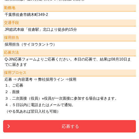
勤務地
千葉県佐倉市鏑木町349-2
交通手段
JR総武本線「佐倉駅」北口より徒歩約15分
採用担当
採用担当（サイヨウタントウ）
応募方法
Q-JiN応募フォームよりご応募ください。本日の応募で、結果は08月10日ま
でに届きます
採用プロセス
応募 ⇒ 内容選考 ⇒ 弊社採用ライン ⇒採用
１、ご応募
２．面接
３．二次面接（役員）※役員が一次面接に参加する場合は省きます。
４．５日以内に電話またはメールで通知。
（やる気あれば翌日入社も可能）
応募する