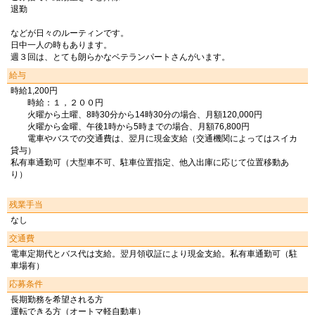
退勤
などが日々のルーティンです。
日中一人の時もあります。
週３回は、とても朗らかなベテランパートさんがいます。
給与
時給1,200円
時給：１，２００円
火曜から土曜、8時30分から14時30分の場合、月額120,000円
火曜から金曜、午後1時から5時までの場合、月額76,800円
電車やバスでの交通費は、翌月に現金支給（交通機関によってはスイカ
貸与）
私有車通勤可（大型車不可、駐車位置指定、他入出庫に応じて位置移動あ
り）
残業手当
なし
交通費
電車定期代とバス代は支給。翌月領収証により現金支給。私有車通勤可（駐
車場有）
応募条件
長期勤務を希望される方
運転できる方（オートマ軽自動車）