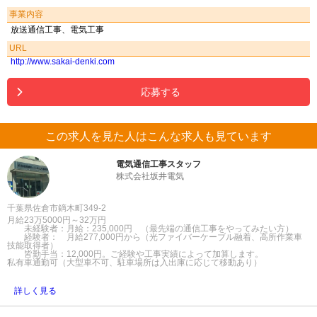
事業内容
放送通信工事、電気工事
URL
http://www.sakai-denki.com
応募する
この求人を見た人はこんな求人も見ています
電気通信工事スタッフ
株式会社坂井電気
千葉県佐倉市鏑木町349-2
月給23万5000円～32万円
未経験者：月給：235,000円 （最先端の通信工事をやってみたい方）
経験者： 月給277,000円から（光ファイバーケーブル融着、高所作業車
技能取得者）
皆勤手当：12,000円。ご経験や工事実績によって加算します。
私有車通勤可（大型車不可、駐車場所は入出庫に応じて移動あり）
詳しく見る