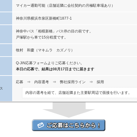
マイカー通勤可能（店舗近隣に会社契約の月極駐車場あり）
神奈川県横浜市泉区新橋町1877-1
神奈中バス「相模新橋」バス停の目の前です。
戸塚駅から車で15分程度です。
牧村 和慶（マキムラ カズノリ）
Q-JiN応募フォームよりご応募ください。
本日の応募で、結果は08月17日までに届きます
応募 ⇒ 内容選考 ⇒ 弊社採用ライン ⇒ 採用
ス
内容の選考を経て、店舗近隣また主要駅周辺で面接を行います。