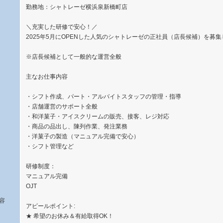
勤務地：シャトレーゼ横浜泉新橋町店
＼充実した研修で安心！／
2025年5月にOPENした人気のシャトレーゼの正社員（店長候補）を募
※店長候補として一般的な運営全般
主なお仕事内容
・シフト作成、パート・アルバイトスタッフの管理・指導
・店舗運営のサポート全般
・和洋菓子・アイスクリームの販売、接客、レジ対応
・商品の品出し、陳列作業、発注業務
・洋菓子の製造（マニュアル完備で安心）
・シフト管理など
研修制度：
マニュアル完備
OJT
容
アピールポイント:
★ 希望のお休み＆有給取得OK！