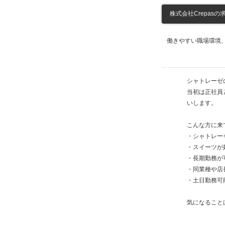
株式会社Crepasの求
働きやすい職場環境
シャトレーゼ
当初は正社員
いします。
こんな方に来
・シャトレー
・スイーツが
・長期勤務が
・同業種や店
・土日勤務可
気になること