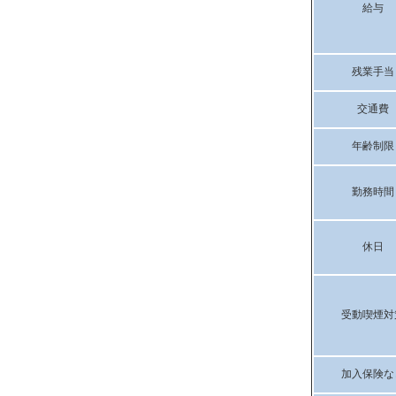
給与
残業手当
交通費
年齢制限
勤務時間
休日
受動喫煙対
加入保険な