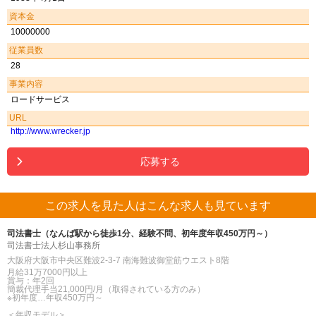
資本金
10000000
従業員数
28
事業内容
ロードサービス
URL
http://www.wrecker.jp
応募する
この求人を見た人はこんな求人も見ています
司法書士（なんば駅から徒歩1分、経験不問、初年度年収450万円～）
司法書士法人杉山事務所
大阪府大阪市中央区難波2-3-7 南海難波御堂筋ウエスト8階
月給31万7000円以上
賞与：年2回
簡裁代理手当21,000円/月（取得されている方のみ）
※初年度…年収450万円～
＜年収モデル＞