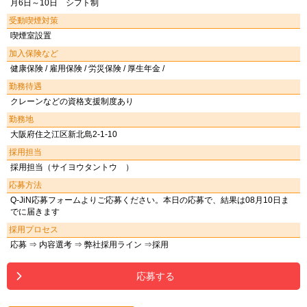
月6日～10日 シフト制
受動喫煙対策
喫煙室設置
加入保険など
健康保険 / 雇用保険 / 労災保険 / 厚生年金 /
勤務待遇
クレーンなどの資格支援制度あり
勤務地
大阪府住之江区新北島2-1-10
採用担当
採用担当（サイヨウタントウ ）
応募方法
Q-JiN応募フォームよりご応募ください。本日の応募で、結果は08月10日ま
でに届きます
採用プロセス
応募 ⇒ 内容選考 ⇒ 弊社採用ライン ⇒採用
応募する