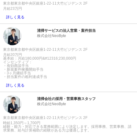
東京都東京都中央区銀座1-22-11大竹ビジデンス 2F
月給23万円
詳しく見る
清掃サービスの法人営業・案件担当
株式会社NeoByte
東京都東京都中央区銀座1-22-11大竹ビジデンス 2F
月給20万円
基本給：月給180,000円&#12316;230,000円
インセンティブ：
・有効商談手当
・新規案件稼働開始手当
・3ヶ月継続手当
・担当案件の粗利達成手当
詳しく見る
清掃会社の採用・営業事務スタッフ
株式会社NeoByte
東京都東京都中央区銀座1-22-11大竹ビジデンス 2F
時給1,350円～1,700円
経験・能力・対応できる業務範囲により決定します。採用事務、営業事務、請
求業務、給与計算補助の経験がある方は優遇します。