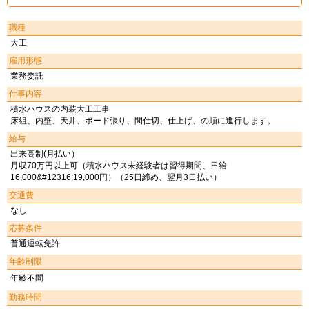
職種
大工
雇用形態
業務委託
仕事内容
積水ハウスの内装大工工事
床組、内壁、天井、ボード張り、間仕切、仕上げ、の順に進行します。
給与
出来高制(月払い）
月収70万円以上可（積水ハウス未経験者は習得期間、日給
16,000&#12316;19,000円）（25日締め、翌月3日払い）
交通費
なし
応募条件
普通運転免許
年齢制限
年齢不問
勤務時間