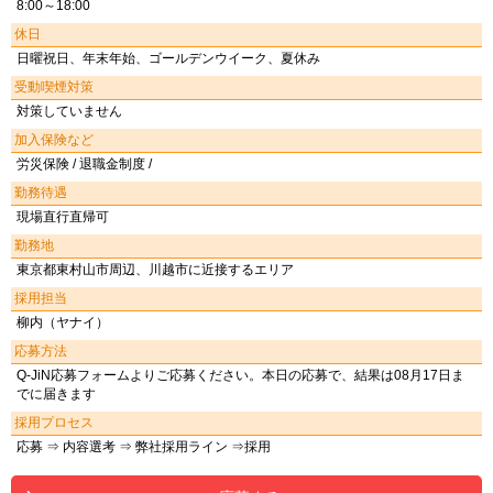
8:00～18:00
休日
日曜祝日、年末年始、ゴールデンウイーク、夏休み
受動喫煙対策
対策していません
加入保険など
労災保険 / 退職金制度 /
勤務待遇
現場直行直帰可
勤務地
東京都東村山市周辺、川越市に近接するエリア
採用担当
柳内（ヤナイ）
応募方法
Q-JiN応募フォームよりご応募ください。本日の応募で、結果は08月17日ま
でに届きます
採用プロセス
応募 ⇒ 内容選考 ⇒ 弊社採用ライン ⇒採用